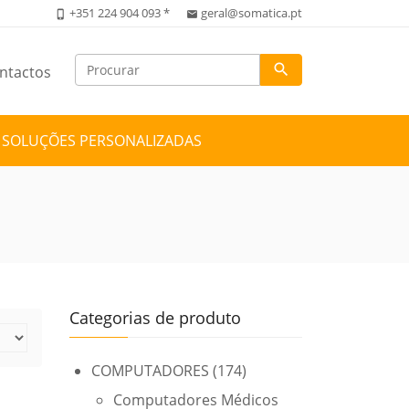
+351 224 904 093 *
geral@somatica.pt
phone_iphone
email
search
ntactos
SOLUÇÕES PERSONALIZADAS
Categorias de produto
COMPUTADORES
(174)
Computadores Médicos