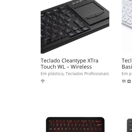
Teclado Cleantype XTra
Tec
Touch WL – Wireless
Basi
,
Em plástico
Teclados Profissionais
Em pl
settings_input_antenna
restaurant
local_hospital