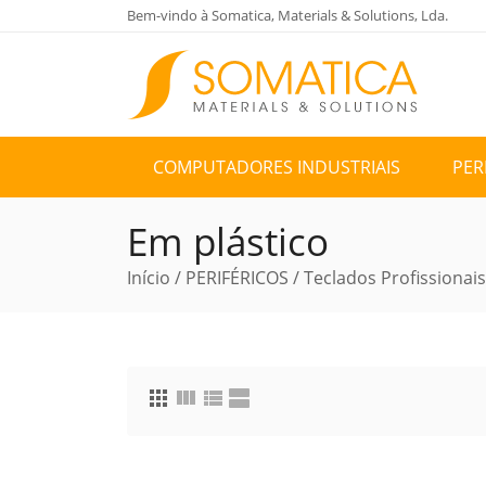
Bem-vindo à Somatica, Materials & Solutions, Lda.
COMPUTADORES INDUSTRIAIS
PER
Em plástico
Início
/
PERIFÉRICOS
/
Teclados Profissionais
apps
view_column
view_list
view_agenda