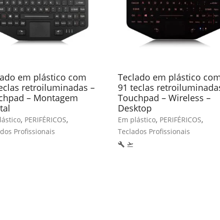
lado em plástico com
Teclado em plástico co
eclas retroiluminadas –
91 teclas retroiluminada
chpad – Montagem
Touchpad – Wireless –
tal
Desktop
,
,
,
,
ástico
PERIFÉRICOS
Em plástico
PERIFÉRICOS
dos Profissionais
Teclados Profissionais
build
flight_takeoff