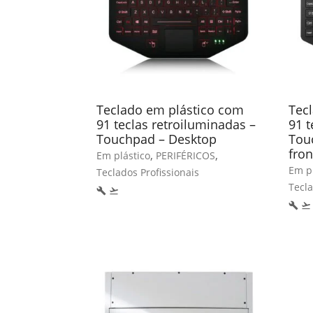
Teclado em plástico com
Tec
91 teclas retroiluminadas –
91 t
Touchpad – Desktop
Tou
fron
,
,
Em plástico
PERIFÉRICOS
Em pl
Teclados Profissionais
Tecla
build
flight_takeoff
build
flight_takeoff