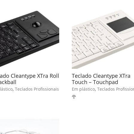
ado Cleantype XTra Roll
Teclado Cleantype XTra
ackball
Touch – Touchpad
,
,
ástico
Teclados Profissionais
Em plástico
Teclados Profissio
settings_input_antenna