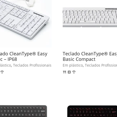
lado CleanType® Easy
Teclado CleanType® Eas
c – IP68
Basic Compact
,
,
ástico
Teclados Profissionais
Em plástico
Teclados Profissio
settings_input_antenna
restaurant
local_hospital
settings_input_antenna