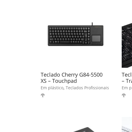
Teclado Cherry G84-5500
Tecl
XS – Touchpad
– Tr
,
Em plástico
Teclados Profissionais
Em pl
settings_input_antenna
settings_input_antenna