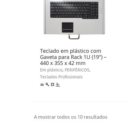
Teclado em plástico com
Gaveta para Rack 1U (19″) –
440 x 355 x 42 mm
,
,
Em plástico
PERIFÉRICOS
Teclados Profissionais
directions_car
build
local_hospital
format_color_fill
A mostrar todos os 10 resultados