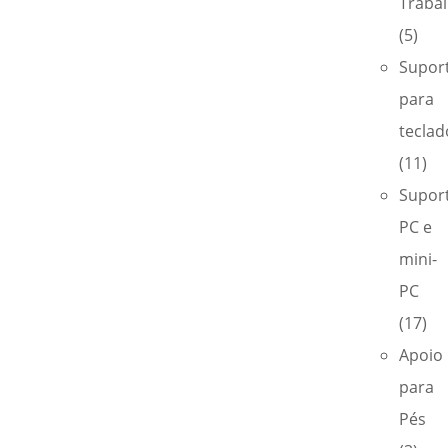
Traba
(5)
Supor
para
teclad
(11)
Supor
PC e
mini-
PC
(17)
Apoio
para
Pés