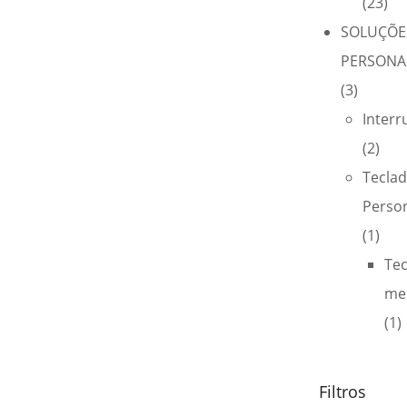
(23)
SOLUÇÕE
PERSONA
(3)
Interr
(2)
Tecla
Perso
(1)
Te
me
(1)
Filtros