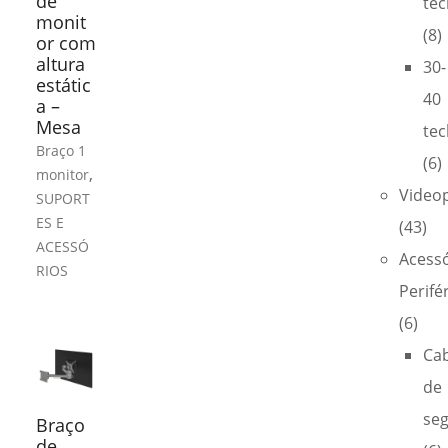
de
tec
monit
(8)
or com
altura
30-
estátic
40
a –
Mesa
tec
Braço 1
(6)
,
monitor
Video
SUPORT
ES E
(43)
ACESSÓ
Acess
RIOS
Perifé
(6)
Ca
de
se
Braço
de