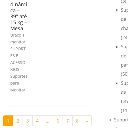
(3)
dinâmi
ca –
Su
39″ até
de
15 kg –
Mesa
ch
Braço 1
(24
,
monitor
Su
SUPORT
de
ES E
ACESSÓ
pa
,
RIOS
(50
Suportes
Su
para
Monitor
de
tet
(11
Supor
1
2
3
4
…
6
7
8
»