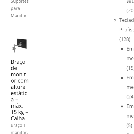
sa
Suportes
para
(20
Monitor
Tecla
Profis
(128)
Em
me
Braço
de
(15
monit
Em
or com
altura
met
estátic
(24
a –
máx.
Em
15 kg –
met
Calha
(5)
Braço 1
,
monitor