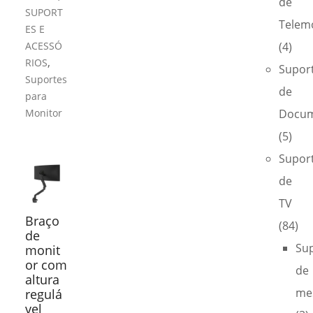
de
SUPORT
Telem
ES E
ACESSÓ
(4)
,
RIOS
Supor
Suportes
de
para
Monitor
Docum
(5)
Supor
de
TV
Braço
(84)
de
Su
monit
or com
de
altura
me
regulá
vel