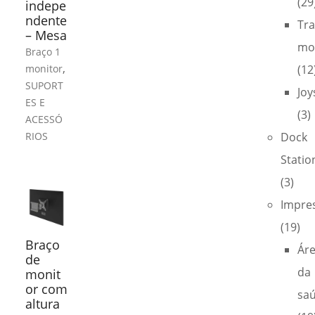
(29
indepe
ndente
Tra
– Mesa
mo
Braço 1
,
monitor
(12
SUPORT
Joy
ES E
(3)
ACESSÓ
RIOS
Dock
Statio
(3)
Impre
(19)
Braço
Ár
de
da
monit
or com
sa
altura