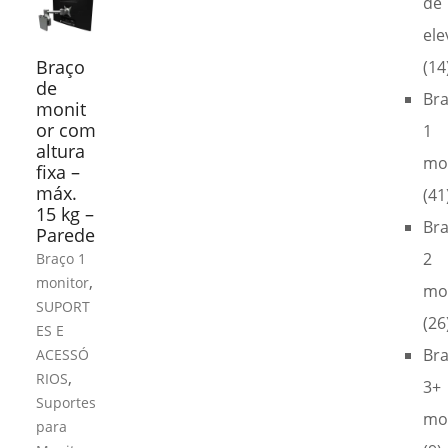
de
ele
Braço
(14
de
Br
monit
or com
1
altura
mo
fixa –
máx.
(41
15 kg –
Br
Parede
2
Braço 1
,
monitor
mo
SUPORT
(26
ES E
Br
ACESSÓ
,
RIOS
3+
Suportes
mo
para