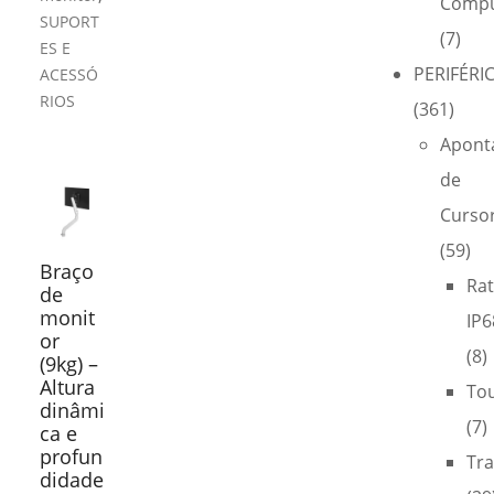
Compu
SUPORT
(7)
ES E
PERIFÉRI
ACESSÓ
RIOS
(361)
Apont
de
Curso
(59)
Braço
Ra
de
monit
IP6
or
(8)
(9kg) –
Altura
To
dinâmi
(7)
ca e
profun
Tra
didade