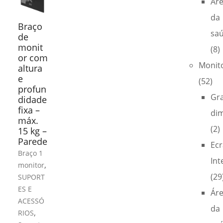
Ár
da
Braço
sa
de
monit
(8)
or com
Monit
altura
e
(52)
profun
Gr
didade
fixa –
di
máx.
(2)
15 kg –
Parede
Ecr
Braço 1
Int
,
monitor
(29
SUPORT
ES E
Ár
ACESSÓ
da
,
RIOS