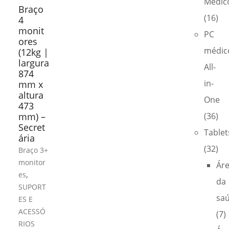
Médic
Braço
(16)
4
monit
PC
ores
médic
(12kg |
largura
All-
874
in-
mm x
altura
One
473
mm) –
(36)
Secret
Tablet
ária
(32)
Braço 3+
monitor
Ár
,
es
da
SUPORT
sa
ES E
ACESSÓ
(7)
RIOS