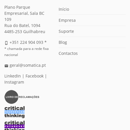
Plano Parque
Início
Empresarial, Sala BC
109
Empresa
Rua do Batel, 1094
Suporte
4485-253 Guilhabreu
Blog
+351 224 904 093 *
phone_iphone
* chamada para a rede fixa
Contactos
nacional
geral@somatica.pt
email
LinkedIn
|
Facebook
|
Instagram