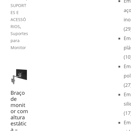
Em
SUPORT
aç
ES E
ino
ACESSÓ
,
RIOS
(29
Suportes
Em
para
plá
Monitor
(10
Em
pol
(27
Braço
Em
de
sil
monit
or com
(17
altura
Em
estátic
a –