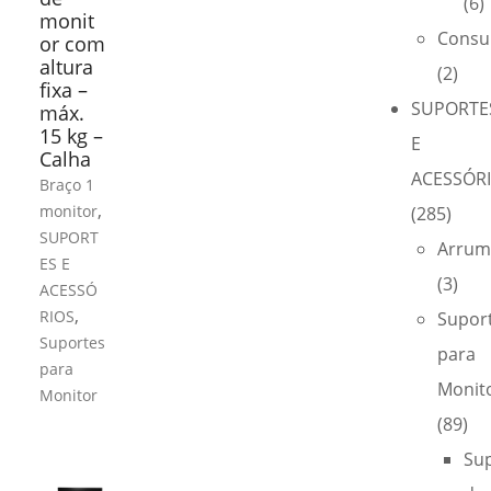
(6)
monit
Consu
or com
altura
(2)
fixa –
SUPORTE
máx.
15 kg –
E
Calha
ACESSÓR
Braço 1
,
monitor
(285)
SUPORT
Arrum
ES E
(3)
ACESSÓ
,
RIOS
Supor
Suportes
para
para
Monit
Monitor
(89)
Su