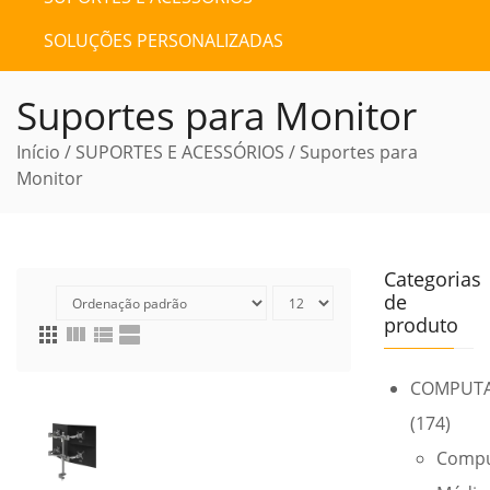
SOLUÇÕES PERSONALIZADAS
Suportes para Monitor
Início
/
SUPORTES E ACESSÓRIOS
/ Suportes para
Monitor
Categorias
de
produto
apps
view_column
view_list
view_agenda
COMPUT
(174)
Compu