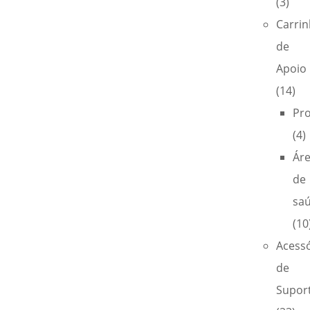
(3)
Carri
de
Apoio
(14)
Pro
(4)
Ár
de
sa
(10
Acess
de
Supor