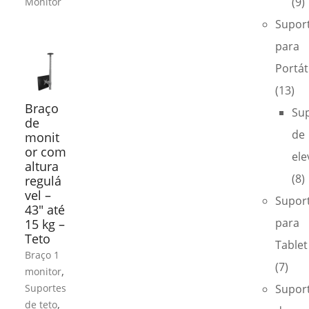
(9)
Monitor
Supor
para
Portáti
(13)
Braço
Su
de
de
monit
or com
ele
altura
(8)
regulá
vel –
Supor
43″ até
para
15 kg –
Teto
Tablet
Braço 1
(7)
,
monitor
Suportes
Supor
,
de teto