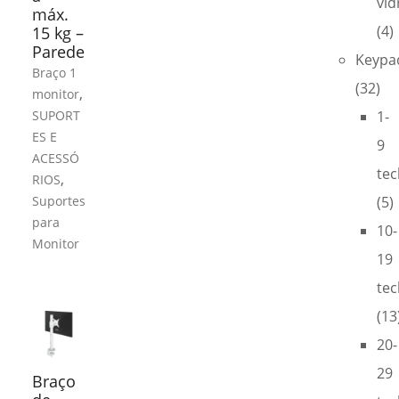
vid
máx.
(4)
15 kg –
Parede
Keypa
Braço 1
(32)
,
monitor
SUPORT
1-
ES E
9
ACESSÓ
tec
,
RIOS
Suportes
(5)
para
10-
Monitor
19
tec
(13
20-
29
Braço