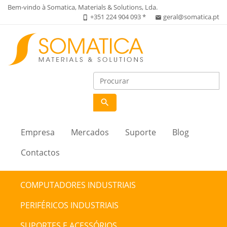
Bem-vindo à Somatica, Materials & Solutions, Lda.
+351 224 904 093 *
geral@somatica.pt
phone_iphone
email
search
Empresa
Mercados
Suporte
Blog
Contactos
COMPUTADORES INDUSTRIAIS
PERIFÉRICOS INDUSTRIAIS
SUPORTES E ACESSÓRIOS