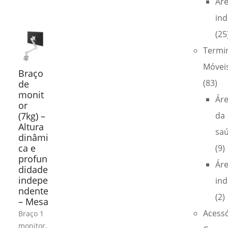
Ár
ind
(25
Termi
Móvei
Braço
(83)
de
monit
Ár
or
(7kg) –
da
Altura
sa
dinâmi
ca e
(9)
profun
Ár
didade
indepe
ind
ndente
(2)
– Mesa
Acess
Braço 1
,
monitor