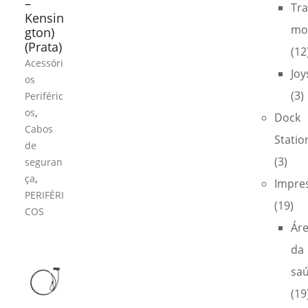
–
Tra
Kensin
mo
gton)
(Prata)
(12
Acessóri
Joy
os
(3)
Periféric
,
os
Dock
Cabos
Statio
de
(3)
seguran
,
ça
Impre
PERIFÉRI
(19)
COS
Ár
da
sa
(19