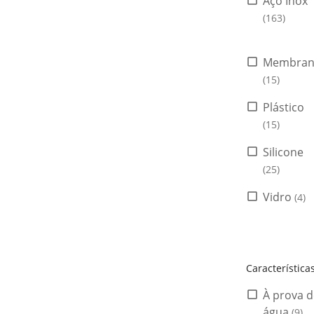
Aço Inox
(163)
Membran
(15)
Plástico
(15)
Silicone
(25)
Vidro
(4)
Característica
À prova d
água
(9)