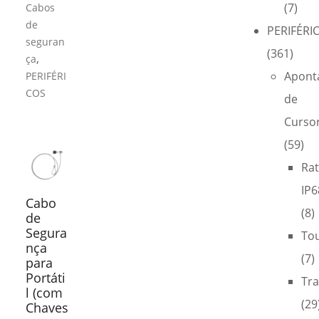
(7)
Cabos
de
PERIFÉRI
seguran
(361)
,
ça
Apont
PERIFÉRI
COS
de
Curso
(59)
Ra
IP6
Cabo
(8)
de
Segura
To
nça
(7)
para
Portáti
Tra
l (com
(29
Chaves