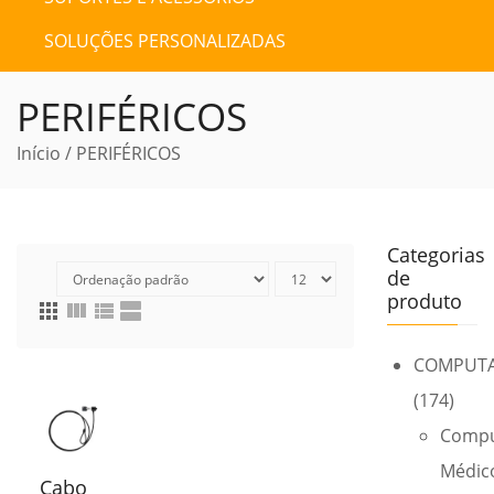
SOLUÇÕES PERSONALIZADAS
PERIFÉRICOS
Início
/ PERIFÉRICOS
Categorias
de
produto
apps
view_column
view_list
view_agenda
COMPUT
(174)
Compu
Médic
Cabo