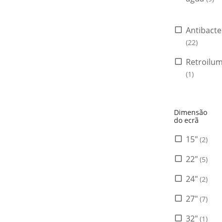
Antibacte
(22)
Retroilu
(1)
Dimensão
do ecrã
15"
(2)
22"
(5)
24"
(2)
27"
(7)
32"
(1)