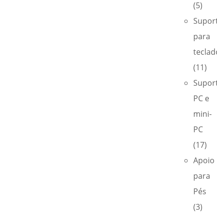
(5)
Supor
para
teclad
(11)
Supor
PC e
mini-
PC
(17)
Apoio
para
Pés
(3)