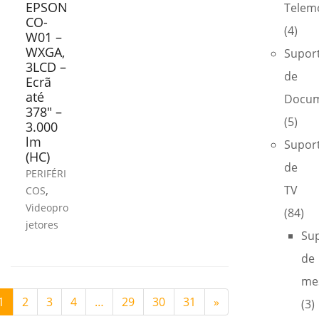
EPSON
Telem
CO-
(4)
W01 –
WXGA,
Supor
3LCD –
de
Ecrã
até
Docum
378″ –
(5)
3.000
lm
Supor
(HC)
de
PERIFÉRI
,
TV
COS
Videopro
(84)
jetores
Su
de
me
1
2
3
4
…
29
30
31
»
(3)