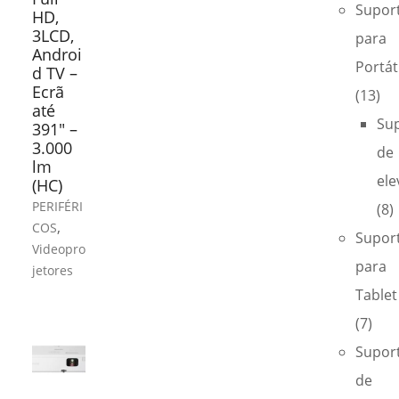
Supor
HD,
3LCD,
para
Androi
Portáti
d TV –
Ecrã
(13)
até
Su
391″ –
3.000
de
lm
ele
(HC)
PERIFÉRI
(8)
,
COS
Supor
Videopro
para
jetores
Tablet
(7)
Supor
de