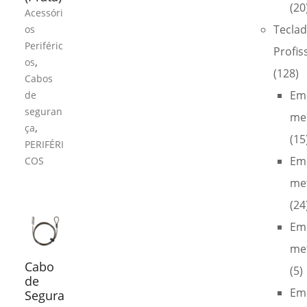
(20
Acessóri
Tecla
os
Periféric
Profis
,
os
(128)
Cabos
Em
de
seguran
me
,
ça
(15
PERIFÉRI
Em
COS
met
(24
Em
met
Cabo
(5)
de
Em
Segura