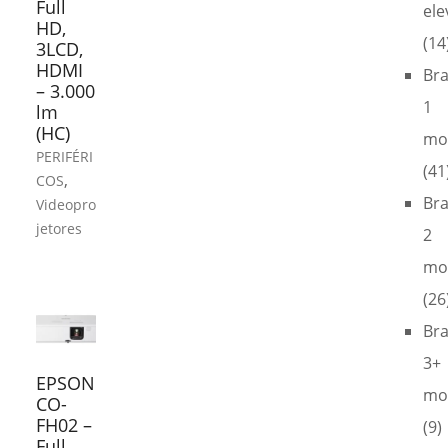
Full
ele
HD,
(14
3LCD,
HDMI
Br
– 3.000
1
lm
(HC)
mo
PERIFÉRI
(41
,
COS
Br
Videopro
jetores
2
mo
(26
Br
3+
EPSON
mo
CO-
FH02 –
(9)
Full