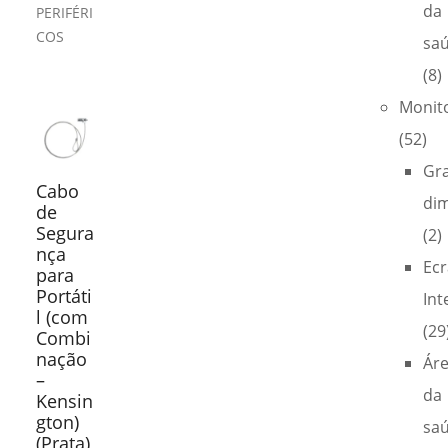
da
PERIFÉRI
COS
sa
(8)
Monit
(52)
Gr
Cabo
di
de
Segura
(2)
nça
Ecr
para
Portáti
Int
l (com
(29
Combi
nação
Ár
–
da
Kensin
gton)
sa
(Prata)