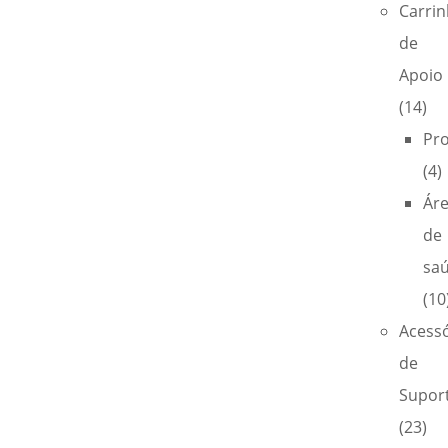
Carri
de
Apoio
(14)
Pro
(4)
Ár
de
sa
(10
Acess
de
Supor
(23)