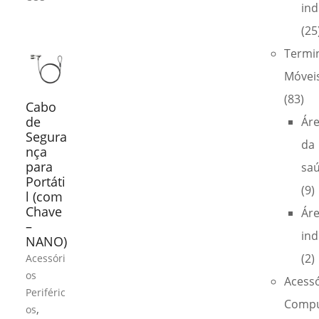
ind
(25
Termi
Móvei
(83)
Cabo
de
Ár
Segura
da
nça
para
sa
Portáti
(9)
l (com
Chave
Ár
–
ind
NANO)
(2)
Acessóri
os
Acess
Periféric
Compu
,
os