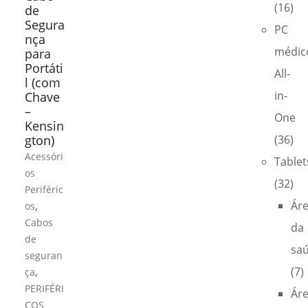
(16)
de
Segura
PC
nça
médic
para
Portáti
All-
l (com
in-
Chave
–
One
Kensin
gton)
(36)
Acessóri
Tablet
os
(32)
Periféric
,
Ár
os
Cabos
da
de
sa
seguran
,
(7)
ça
PERIFÉRI
Ár
COS