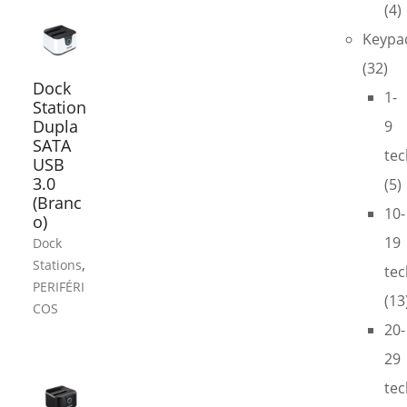
(4)
Keypa
(32)
Dock
1-
Station
Dupla
9
SATA
tec
USB
3.0
(5)
(Branc
10-
o)
19
Dock
,
Stations
tec
PERIFÉRI
(13
COS
20-
29
tec