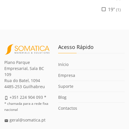
19"
(1)
Acesso Rápido
Plano Parque
Início
Empresarial, Sala BC
109
Empresa
Rua do Batel, 1094
Suporte
4485-253 Guilhabreu
Blog
+351 224 904 093 *
phone_iphone
* chamada para a rede fixa
Contactos
nacional
geral@somatica.pt
email