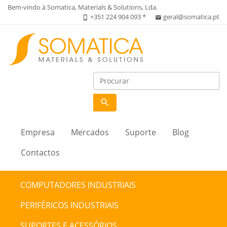
Bem-vindo à Somatica, Materials & Solutions, Lda.
+351 224 904 093 *
geral@somatica.pt
phone_iphone
email
search
Empresa
Mercados
Suporte
Blog
Contactos
COMPUTADORES INDUSTRIAIS
PERIFÉRICOS INDUSTRIAIS
SUPORTES E ACESSÓRIOS