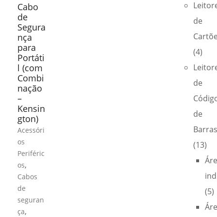
Leitor
Cabo
de
de
Segura
Cartõ
nça
para
(4)
Portáti
l (com
Leitor
Combi
de
nação
–
Códig
Kensin
de
gton)
Barra
Acessóri
os
(13)
Periféric
Ár
,
os
ind
Cabos
de
(5)
seguran
Ár
,
ça