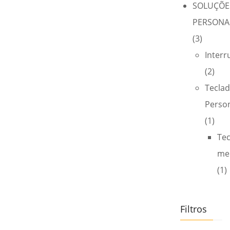
SOLUÇÕE
PERSONA
(3)
Interr
(2)
Tecla
Perso
(1)
Te
me
(1)
Filtros