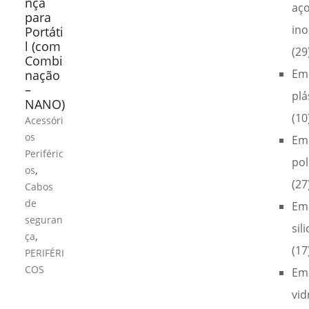
nça
aç
para
ino
Portáti
l (com
(29
Combi
Em
nação
–
plá
NANO)
(10
Acessóri
os
Em
Periféric
pol
,
os
(27
Cabos
de
Em
seguran
sil
,
ça
(17
PERIFÉRI
COS
Em
vid