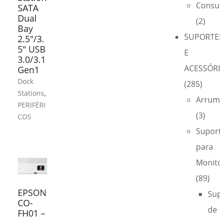
Consu
SATA
Dual
(2)
Bay
SUPORTE
2.5″/3.
5″ USB
E
3.0/3.1
ACESSÓR
Gen1
Dock
(285)
,
Stations
Arrum
PERIFÉRI
(3)
COS
Supor
para
Monit
(89)
EPSON
Su
CO-
de
FH01 –