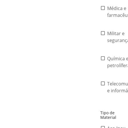
Médica e
farmacêu
Militar e
seguran
Química 
petrolífe
Telecomu
e informá
Tipo de
Material