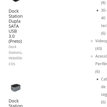
(8)
30-
Dock
Station
40
Dupla
tec
SATA
USB
(6)
3.0
(Preto)
Video
Dock
(43)
,
Stations
Acess
PERIFÉRI
Perifé
COS
(6)
Ca
de
se
Dock
(6)
Station