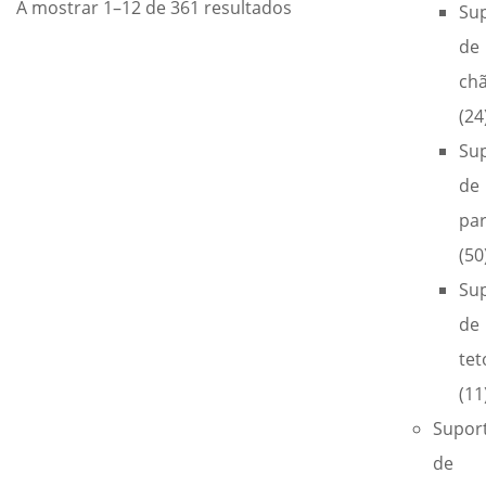
A mostrar 1–12 de 361 resultados
Su
de
ch
(24
Su
de
pa
(50
Su
de
tet
(11
Supor
de