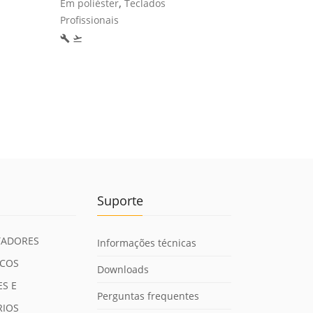
frontal c
,
Em poliéster
Teclados
Em poliéste
Profissionais
Profissionai
build
flight_takeoff
build
flight_takeoff
Suporte
ADORES
Informações técnicas
ICOS
Downloads
S E
Perguntas frequentes
RIOS