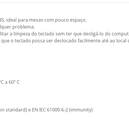
ABS, ideal para mesas com pouco espaço.
lquer problema.
litar a limpeza do teclado sem ter que desligá-lo do compu
que o teclado possa ser deslocado facilmente até ao local 
C
C a 60º C
ion standard) e EN IEC 61000-6-2 (immunity)