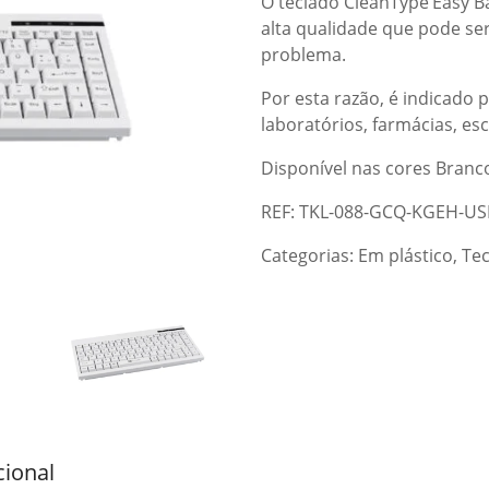
O teclado CleanType
Easy B
alta qualidade que pode se
problema.
Por esta razão, é indicado p
laboratórios, farmácias, esc
Disponível nas cores Branco
REF: TKL-088-GCQ-KGEH-US
Categorias:
Em plástico
,
Tec
cional