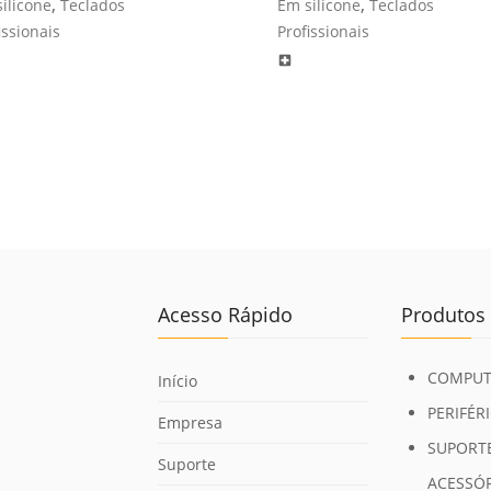
,
,
ilicone
Teclados
Em silicone
Teclados
issionais
Profissionais
local_hospital
Acesso Rápido
Produtos
COMPUT
Início
PERIFÉR
Empresa
SUPORTE
Suporte
ACESSÓ