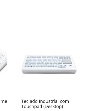
rime
Teclado Industrial com
Teclado I
Touchpad (Desktop)
Keypad 