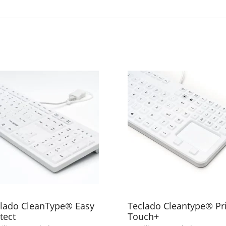
lado CleanType® Easy
Teclado Cleantype® P
tect
Touch+