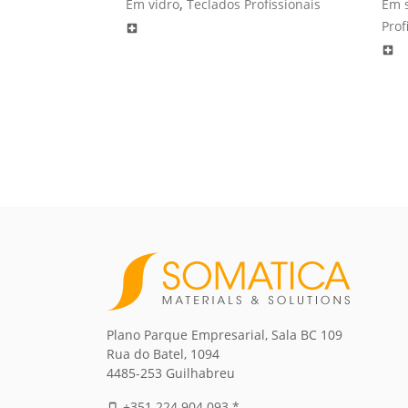
,
Em vidro
Teclados Profissionais
Em s
Prof
local_hospital
local_hospital
Plano Parque Empresarial, Sala BC 109
Rua do Batel, 1094
4485-253 Guilhabreu
+351 224 904 093 *