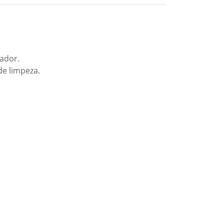
tador.
de limpeza.