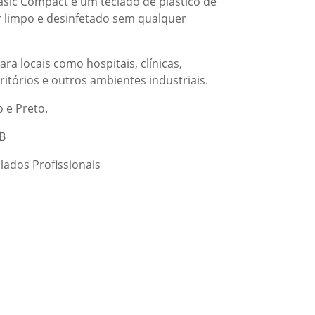
asic Compact é um teclado de plástico de
r limpo e desinfetado sem qualquer
ara locais como hospitais, clínicas,
ritórios e outros ambientes industriais.
 e Preto.
B
lados Profissionais