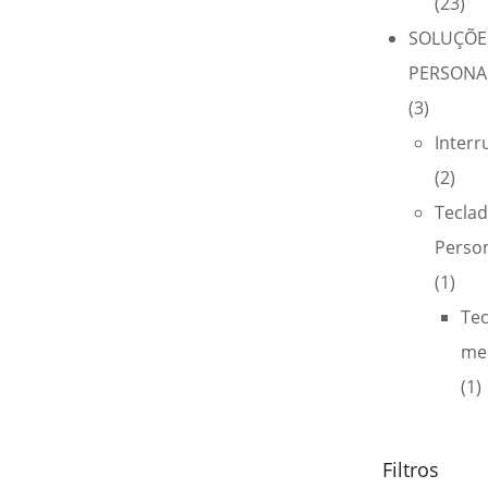
(23)
SOLUÇÕE
PERSONA
(3)
Interr
(2)
Tecla
Perso
(1)
Te
me
(1)
Filtros