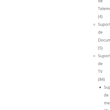
de
Telem
(4)
Supor
de
Docum
(5)
Supor
de
TV
(84)
Su
de
me