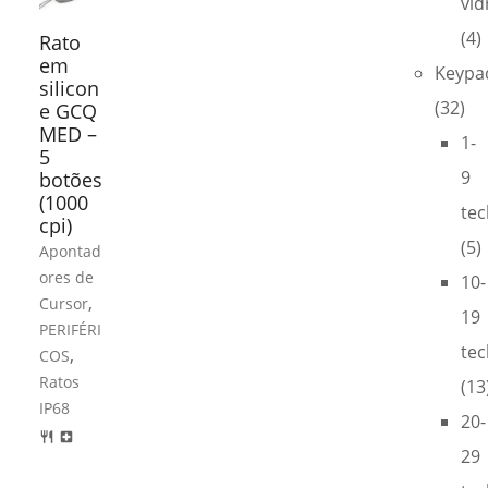
vid
(4)
Rato
em
Keypa
silicon
(32)
e GCQ
MED –
1-
5
9
botões
(1000
tec
cpi)
(5)
Apontad
ores de
10-
,
Cursor
19
PERIFÉRI
tec
,
COS
Ratos
(13
IP68
20-
restaurant
local_hospital
29