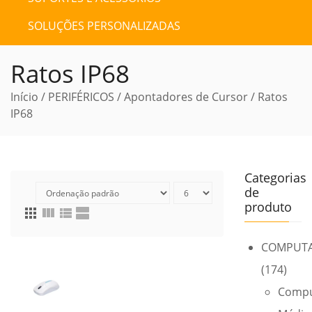
SOLUÇÕES PERSONALIZADAS
Ratos IP68
Início
/
PERIFÉRICOS
/
Apontadores de Cursor
/ Ratos
IP68
Categorias
de
produto
apps
view_column
view_list
view_agenda
COMPUT
(174)
Compu