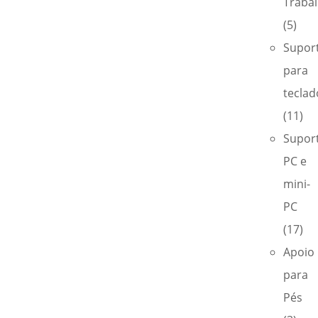
Traba
(5)
Supor
para
teclad
(11)
Supor
PC e
mini-
PC
(17)
Apoio
para
Pés