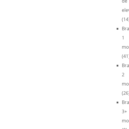
de
ele
(14
Br
1
mo
(41
Br
2
mo
(26
Br
3+
mo