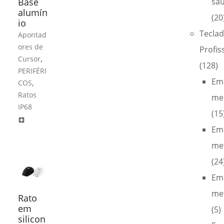
Base
sa
alumín
(20
io
Tecla
Apontad
ores de
Profis
,
Cursor
(128)
PERIFÉRI
Em
,
COS
Ratos
me
IP68
(15
local_hospital
Em
met
(24
Em
met
Rato
em
(5)
silicon