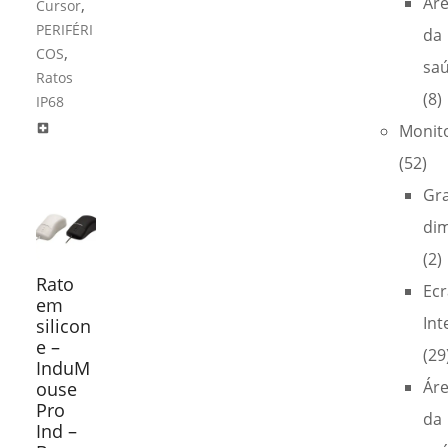
Ár
,
Cursor
PERIFÉRI
da
,
COS
sa
Ratos
(8)
IP68
Monit
local_hospital
(52)
Gr
di
(2)
Rato
Ecr
em
Int
silicon
e –
(29
InduM
Ár
ouse
Pro
da
Ind –