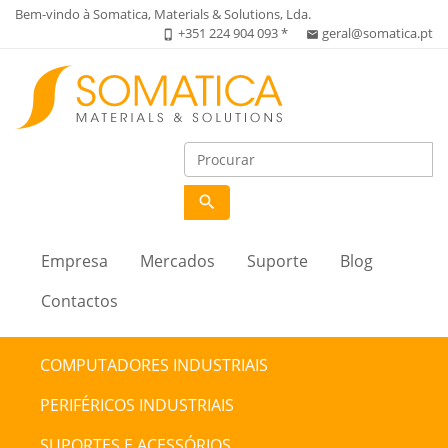
Bem-vindo à Somatica, Materials & Solutions, Lda.
+351 224 904 093 *
geral@somatica.pt
phone_iphone
email
search
Empresa
Mercados
Suporte
Blog
Contactos
COMPUTADORES INDUSTRIAIS
PERIFÉRICOS INDUSTRIAIS
SUPORTES E ACESSÓRIOS