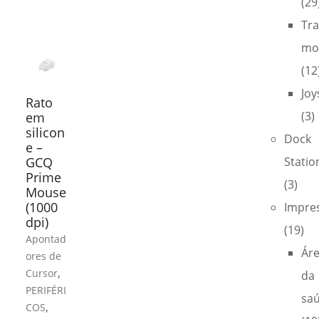
(29
Tra
mo
(12
Joy
Rato
(3)
em
silicon
Dock
e –
GCQ
Statio
Prime
(3)
Mouse
(1000
Impre
dpi)
(19)
Apontad
Ár
ores de
,
Cursor
da
PERIFÉRI
sa
,
COS