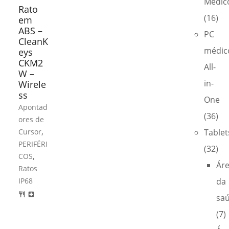
Médic
Rato
(16)
em
ABS –
PC
CleanK
médic
eys
CKM2
All-
W –
in-
Wirele
ss
One
Apontad
(36)
ores de
,
Cursor
Tablet
PERIFÉRI
(32)
,
COS
Ár
Ratos
IP68
da
restaurant
local_hospital
sa
(7)