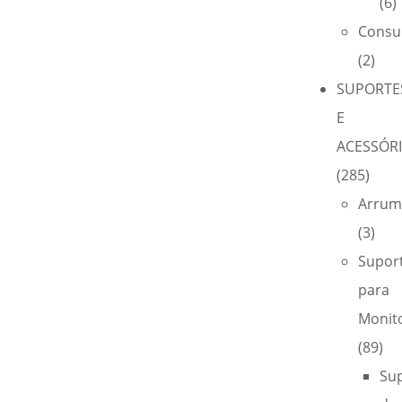
(6)
Consu
(2)
SUPORTE
E
ACESSÓR
(285)
Arrum
(3)
Supor
para
Monit
(89)
Su