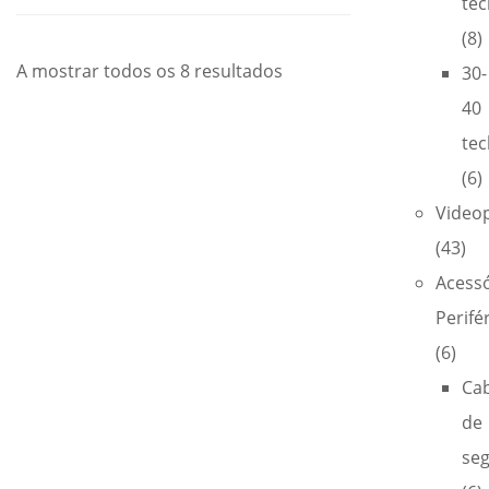
tec
(8)
A mostrar todos os 8 resultados
30-
40
tec
(6)
Video
(43)
Acess
Perifé
(6)
Ca
de
se