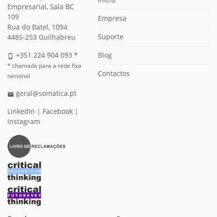
Empresarial, Sala BC
109
Empresa
Rua do Batel, 1094
Suporte
4485-253 Guilhabreu
Blog
+351 224 904 093 *
phone_iphone
* chamada para a rede fixa
Contactos
nacional
geral@somatica.pt
email
LinkedIn
|
Facebook
|
Instagram