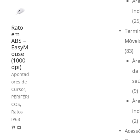
Ár
ind
(25
Rato
Termi
em
ABS –
Móvei
EasyM
(83)
ouse
(1000
Ár
dpi)
da
Apontad
sa
ores de
,
Cursor
(9)
PERIFÉRI
Ár
,
COS
ind
Ratos
IP68
(2)
restaurant
local_hospital
Acess