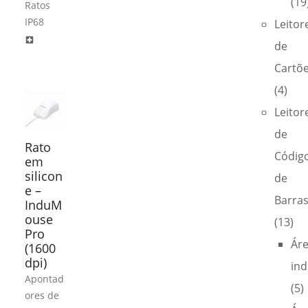
(19
Ratos
IP68
Leitor
local_hospital
de
Cartõ
(4)
Leitor
de
Rato
Códig
em
silicon
de
e –
Barra
InduM
ouse
(13)
Pro
Ár
(1600
dpi)
ind
Apontad
(5)
ores de