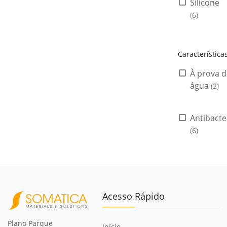
Silicone
(6)
Característica
À prova d
água
(2)
Antibacte
(6)
Acesso Rápido
Plano Parque
Início