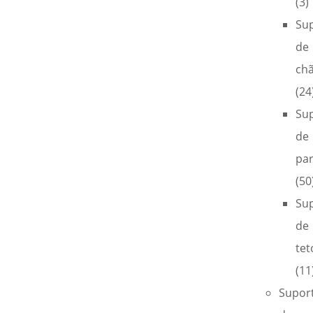
(3)
Su
de
ch
(24
Su
de
pa
(50
Su
de
tet
(11
Supor