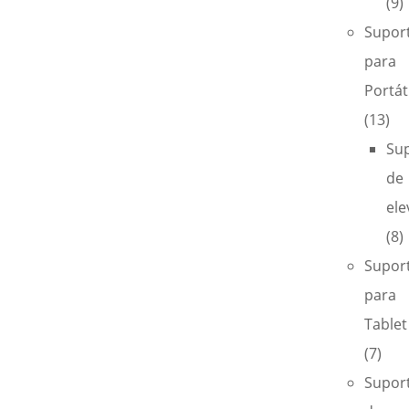
(9)
Supor
para
Portáti
(13)
Su
de
ele
(8)
Supor
para
Tablet
(7)
Supor