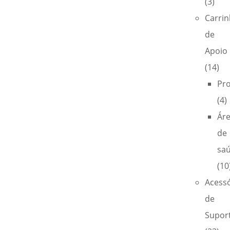
(3)
Carri
de
Apoio
(14)
Pro
(4)
Ár
de
sa
(10
Acess
de
Supor