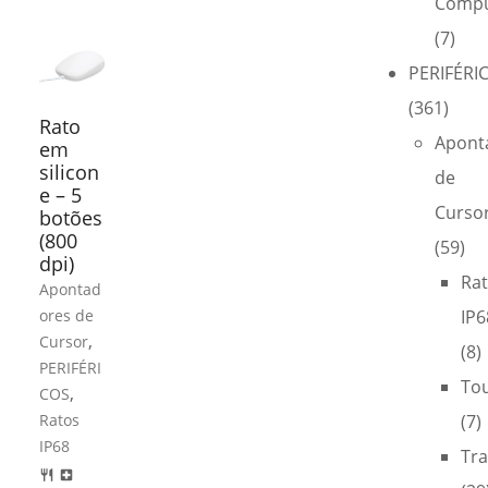
Compu
(7)
PERIFÉRI
(361)
Rato
Apont
em
silicon
de
e – 5
Curso
botões
(800
(59)
dpi)
Ra
Apontad
ores de
IP6
,
Cursor
(8)
PERIFÉRI
To
,
COS
Ratos
(7)
IP68
Tra
restaurant
local_hospital