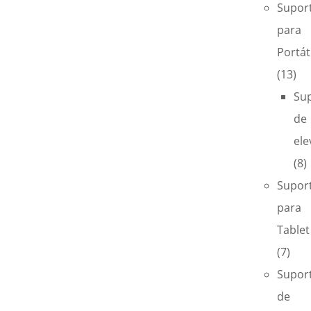
Supor
para
Portáti
(13)
Su
de
ele
(8)
Supor
para
Tablet
(7)
Supor
de