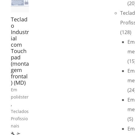
(20
Tecla
Teclad
Profis
o
Industr
(128)
ial
Em
com
Touch
me
pad
(15
(monta
gem
Em
frontal
met
) (MD)
Em
(24
poliéster
Em
,
met
Teclados
Profissio
(5)
nais
Em
build
flight_takeoff