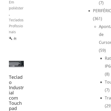
Em
(7)
poliéster
PERIFÉRI
,
(361)
Teclados
Profissio
Apont
nais
de
build
flight_takeoff
Curso
(59)
Ra
IP6
(8)
Teclad
o
To
Industr
(7)
ial
com
Tra
Touch
(29
pad