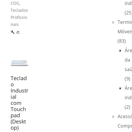
,
ind
COS
Teclados
(25
Profissio
Termi
nais
Móvei
build
flight_takeoff
(83)
Ár
da
sa
Teclad
(9)
o
Ár
Industr
ial
ind
com
(2)
Touch
pad
Acess
(Deskt
Compu
op)