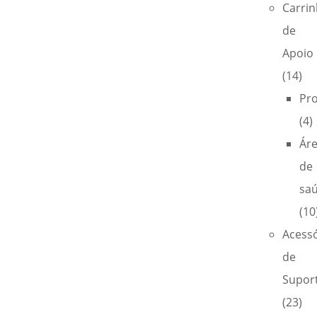
Carri
de
Apoio
(14)
Pro
(4)
Ár
de
sa
(10
Acess
de
Supor
(23)