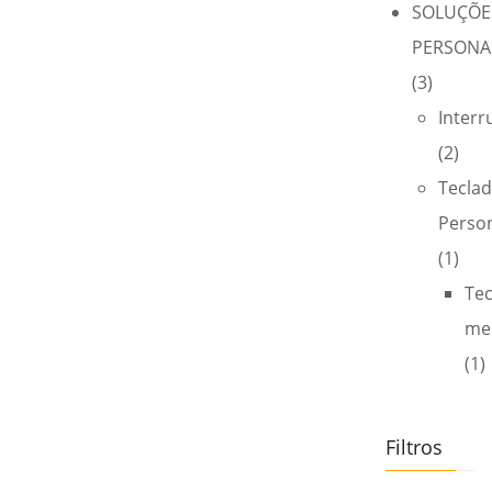
SOLUÇÕE
PERSONA
(3)
Interr
(2)
Tecla
Perso
(1)
Te
me
(1)
Filtros