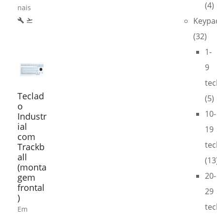
(4)
nais
Keypa
build
flight_takeoff
(32)
1-
9
tec
Teclad
(5)
o
10-
Industr
ial
19
com
tec
Trackb
all
(13
(monta
20-
gem
frontal
29
)
tec
Em