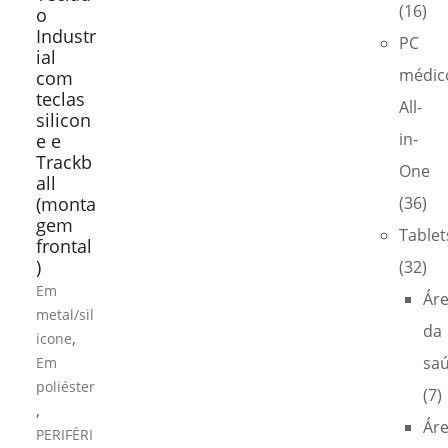
(16)
o
Industr
PC
ial
médic
com
teclas
All-
silicon
in-
e e
Trackb
One
all
(monta
(36)
gem
Tablet
frontal
)
(32)
Em
Ár
metal/sil
da
,
icone
sa
Em
poliéster
(7)
,
Ár
PERIFÉRI