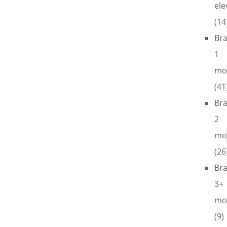
ele
(14
Br
1
mo
(41
Br
2
mo
(26
Br
3+
mo
(9)