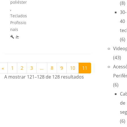
poliéster
(8)
,
30-
Teclados
40
Profissio
nais
tec
build
flight_takeoff
(6)
Video
(43)
Acess
«
1
2
3
…
8
9
10
11
Perifé
A mostrar 121–128 de 128 resultados
(6)
Ca
de
se
(6)