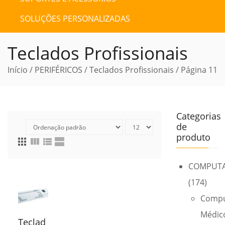
SOLUÇÕES PERSONALIZADAS
Teclados Profissionais
Início
/
PERIFÉRICOS
/
Teclados Profissionais
/ Página 11
Categorias
de
produto
apps
view_column
view_list
view_agenda
COMPUT
(174)
Compu
Médic
Teclad