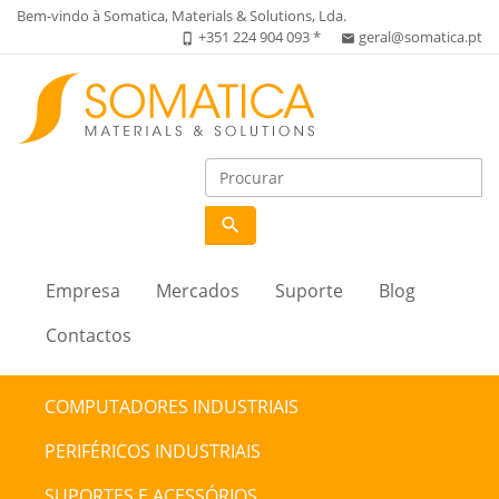
Bem-vindo à Somatica, Materials & Solutions, Lda.
+351 224 904 093 *
geral@somatica.pt
phone_iphone
email
search
Empresa
Mercados
Suporte
Blog
Contactos
COMPUTADORES INDUSTRIAIS
PERIFÉRICOS INDUSTRIAIS
SUPORTES E ACESSÓRIOS