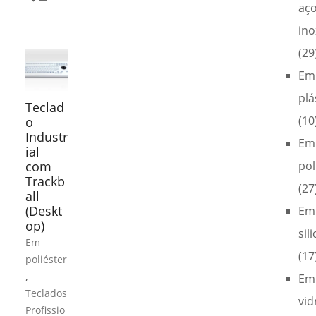
aç
ino
(29
Em
plá
Teclad
(10
o
Industr
Em
ial
com
pol
Trackb
(27
all
(Deskt
Em
op)
sil
Em
(17
poliéster
,
Em
Teclados
vid
Profissio