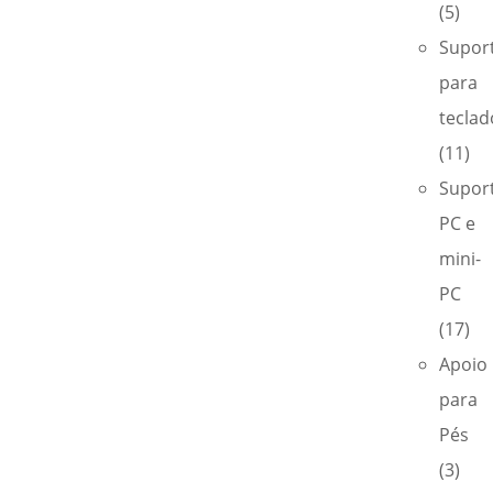
(5)
Supor
para
teclad
(11)
Supor
PC e
mini-
PC
(17)
Apoio
para
Pés
(3)