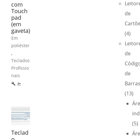
Leitor
com
Touch
de
pad
Cartõ
(em
gaveta)
(4)
Em
Leitor
poliéster
,
de
Teclados
Códig
Profissio
de
nais
Barra
build
flight_takeoff
(13)
Ár
ind
(5)
Teclad
Ár
o