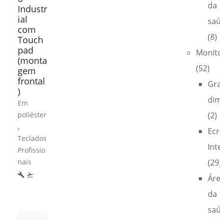
da
Industr
ial
sa
com
(8)
Touch
pad
Monit
(monta
(52)
gem
frontal
Gr
)
di
Em
poliéster
(2)
,
Ecr
Teclados
Int
Profissio
nais
(29
build
flight_takeoff
Ár
da
sa