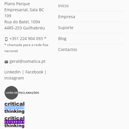
Plano Parque
Início
Empresarial, Sala BC
109
Empresa
Rua do Batel, 1094
Suporte
4485-253 Guilhabreu
Blog
+351 224 904 093 *
phone_iphone
* chamada para a rede fixa
Contactos
nacional
geral@somatica.pt
email
LinkedIn
|
Facebook
|
Instagram