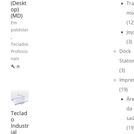
(Deskt
Tra
op)
mo
(MD)
(12
Em
poliéster
Joy
,
(3)
Teclados
Dock
Profissio
nais
Statio
build
flight_takeoff
(3)
Impre
(19)
Ár
da
Teclad
sa
o
Industr
(19
ial