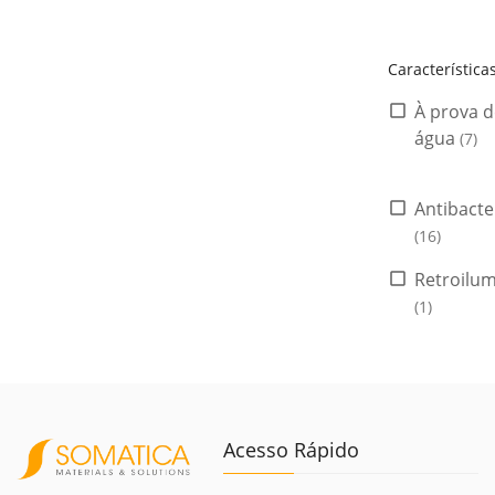
Característica
À prova d
água
(7)
Antibacte
(16)
Retroilu
(1)
Acesso Rápido