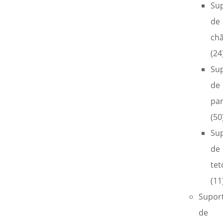
Su
de
ch
(24
Su
de
pa
(50
Su
de
tet
(11
Supor
de