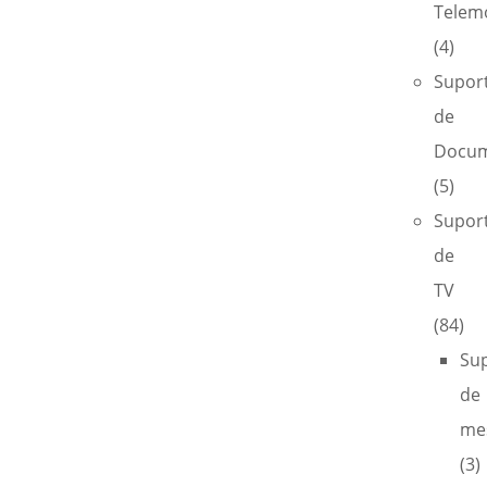
Telem
(4)
Supor
de
Docum
(5)
Supor
de
TV
(84)
Su
de
me
(3)