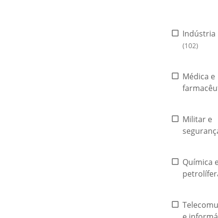
Indústria
(102)
Médica e
farmacêu
Militar e
seguran
Química 
petrolífe
Telecomu
e informá