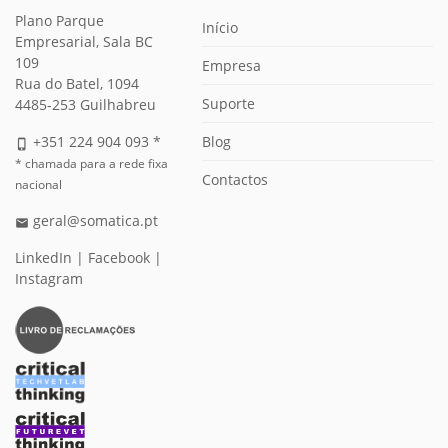
Plano Parque
Início
Empresarial, Sala BC
109
Empresa
Rua do Batel, 1094
Suporte
4485-253 Guilhabreu
Blog
+351 224 904 093 *
phone_iphone
* chamada para a rede fixa
Contactos
nacional
geral@somatica.pt
email
LinkedIn
|
Facebook
|
Instagram