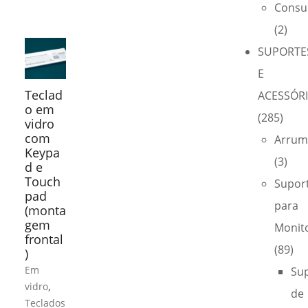
Consu
(2)
SUPORTE
E
Teclad
ACESSÓR
o em
(285)
vidro
com
Arrum
Keypa
(3)
d e
Touch
Supor
pad
para
(monta
gem
Monit
frontal
(89)
)
Em
Su
,
vidro
de
Teclados