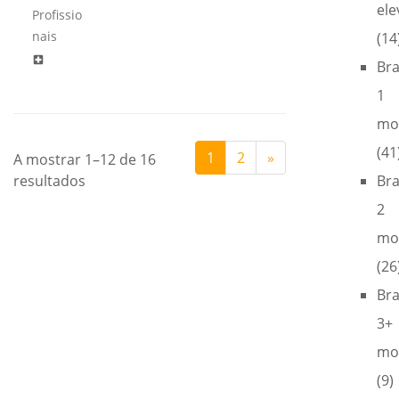
ele
Profissio
nais
(14
local_hospital
Br
1
mo
(41
1
2
»
A mostrar 1–12 de 16
resultados
Br
2
mo
(26
Br
3+
mo
(9)