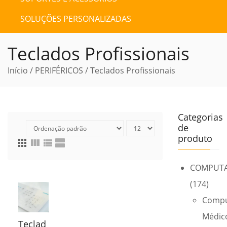
SOLUÇÕES PERSONALIZADAS
Teclados Profissionais
Início
/
PERIFÉRICOS
/ Teclados Profissionais
Categorias
de
produto
apps
view_column
view_list
view_agenda
COMPUT
(174)
Compu
Médic
Teclad