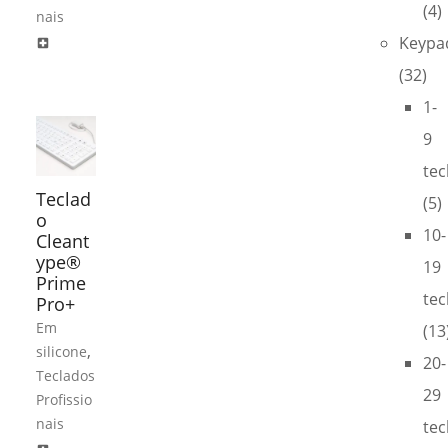
(4)
nais
Keypa
local_hospital
(32)
1-
9
tec
Teclad
(5)
o
10-
Cleant
ype®
19
Prime
tec
Pro+
Em
(13
,
silicone
20-
Teclados
29
Profissio
nais
tec