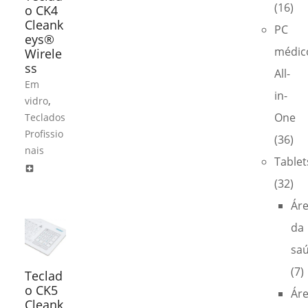
(16)
o CK4
Cleank
PC
eys®
médic
Wirele
ss
All-
Em
in-
,
vidro
One
Teclados
Profissio
(36)
nais
Tablet
local_hospital
(32)
Ár
da
sa
(7)
Teclad
o CK5
Ár
Cleank