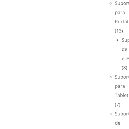
Supor
para
Portáti
(13)
Su
de
ele
(8)
Supor
para
Tablet
(7)
Supor
de