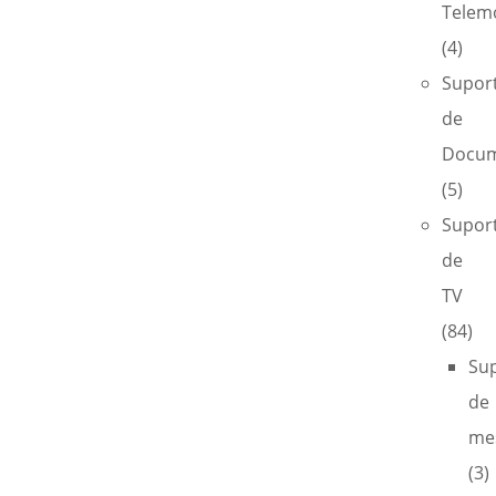
Telem
(4)
Supor
de
Docum
(5)
Supor
de
TV
(84)
Su
de
me
(3)