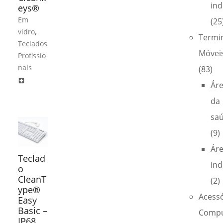
ind
eys®
Em
(25
,
vidro
Termi
Teclados
Móvei
Profissio
nais
(83)
local_hospital
Ár
da
sa
(9)
Ár
Teclad
ind
o
CleanT
(2)
ype®
Acess
Easy
Basic –
Compu
IP68