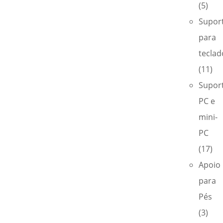
(5)
Supor
para
teclad
(11)
Supor
PC e
mini-
PC
(17)
Apoio
para
Pés
(3)