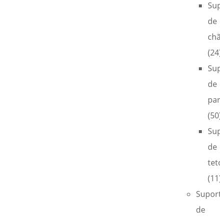
Su
de
ch
(24
Su
de
pa
(50
Su
de
tet
(11
Supor
de