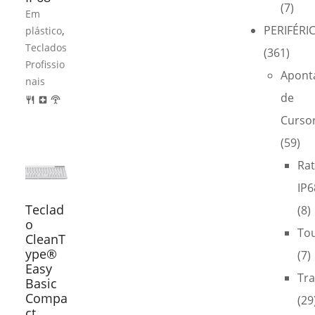
(7)
Em
,
PERIFÉRI
plástico
Teclados
(361)
Profissio
Apont
nais
de
restaurant
local_hospital
settings_input_antenna
Curso
(59)
Ra
IP6
Teclad
(8)
o
To
CleanT
ype®
(7)
Easy
Tra
Basic
Compa
(29
ct