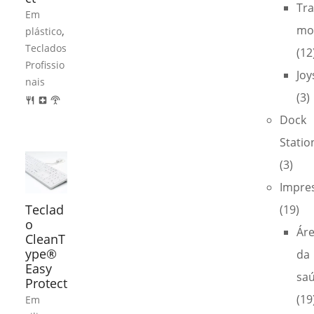
Tra
Em
mo
,
plástico
Teclados
(12
Profissio
Joy
nais
(3)
restaurant
local_hospital
settings_input_antenna
Dock
Statio
(3)
Impre
Teclad
(19)
o
Ár
CleanT
ype®
da
Easy
sa
Protect
(19
Em