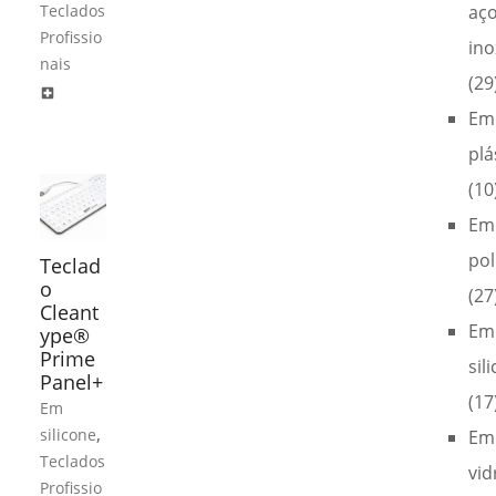
Teclados
aç
Profissio
ino
nais
(29
local_hospital
Em
plá
(10
Em
pol
Teclad
o
(27
Cleant
Em
ype®
Prime
sil
Panel+
(17
Em
,
silicone
Em
Teclados
vid
Profissio