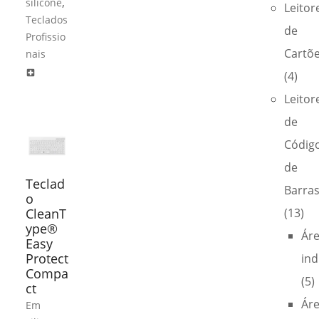
,
silicone
Leitor
Teclados
de
Profissio
Cartõ
nais
local_hospital
(4)
Leitor
de
Códig
de
Teclad
Barra
o
CleanT
(13)
ype®
Ár
Easy
Protect
ind
Compa
(5)
ct
Ár
Em