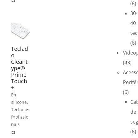
local_hospital
(8)
30-
40
tec
(6)
Teclad
Video
o
Cleant
(43)
ype®
Acess
Prime
Touch
Perifé
+
(6)
Em
,
Ca
silicone
Teclados
de
Profissio
se
nais
(6)
local_hospital