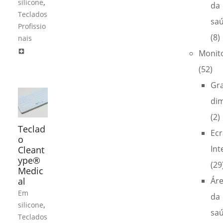
,
silicone
da
Teclados
sa
Profissio
(8)
nais
local_hospital
Monit
(52)
Gr
di
(2)
Teclad
Ecr
o
Int
Cleant
ype®
(29
Medic
al
Ár
Em
da
,
silicone
sa
Teclados