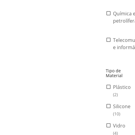
Química 
petrolífe
Telecomu
e informá
Tipo de
Material
Plástico
(2)
Silicone
(10)
Vidro
(4)