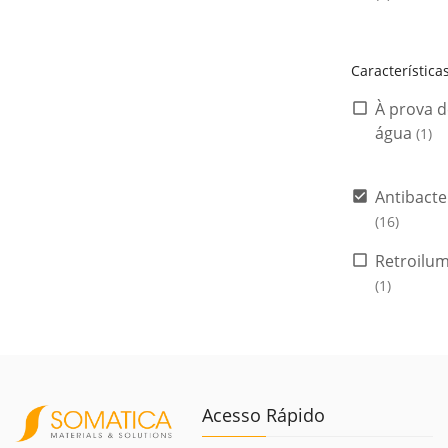
Característica
À prova d
água
(1)
Antibacte
(16)
Retroilu
(1)
Acesso Rápido