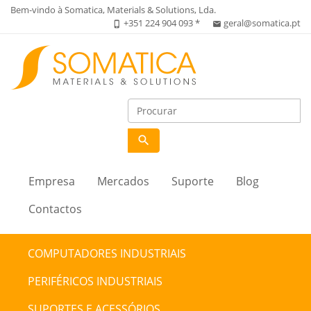
Bem-vindo à Somatica, Materials & Solutions, Lda.
+351 224 904 093 *
geral@somatica.pt
phone_iphone
email
search
Empresa
Mercados
Suporte
Blog
Contactos
COMPUTADORES INDUSTRIAIS
PERIFÉRICOS INDUSTRIAIS
SUPORTES E ACESSÓRIOS