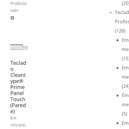
(20
Profissio
nais
Tecla
local_hospital
Profis
(128)
Em
me
(15
Teclad
Em
o
Cleant
met
ype®
(24
Prime
Panel
Em
Touch
met
(Pared
e)
(5)
Em
Em
,
silicone