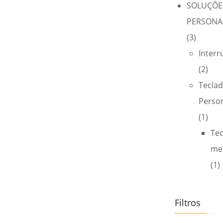
SOLUÇÕE
PERSONA
(3)
Interr
(2)
Tecla
Perso
(1)
Te
me
(1)
Filtros