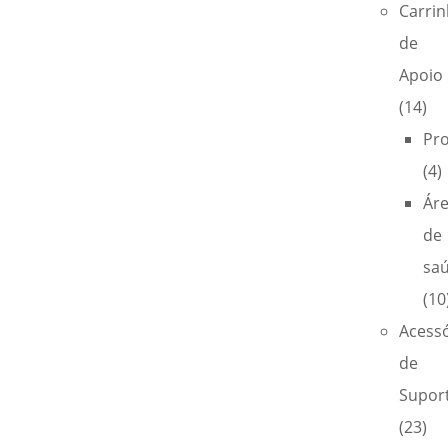
Carri
de
Apoio
(14)
Pro
(4)
Ár
de
sa
(10
Acess
de
Supor
(23)