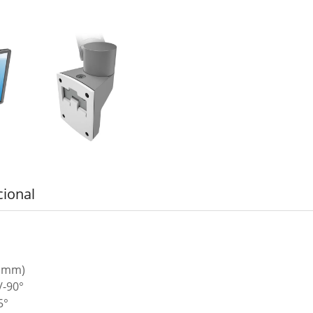
cional
7 mm)
/-90°
5°