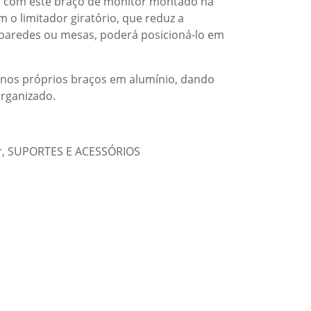
a com este braço de monitor montado na
om o limitador giratório, que reduz a
 paredes ou mesas, poderá posicioná-lo em
 nos próprios braços em alumínio, dando
 organizado.
r
,
SUPORTES E ACESSÓRIOS