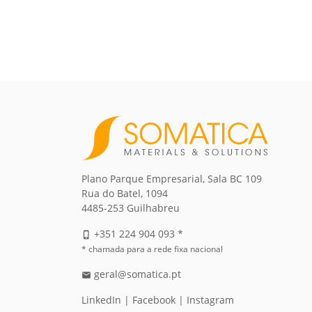
Plano Parque Empresarial, Sala BC 109
Rua do Batel, 1094
4485-253 Guilhabreu
+351 224 904 093 *
phone_iphone
* chamada para a rede fixa nacional
geral@somatica.pt
email
LinkedIn
|
Facebook
|
Instagram