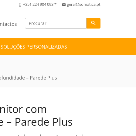
+351 224 904 093 *
geral@somatica.pt
phone_iphone
email
search
ntactos
SOLUÇÕES PERSONALIZADAS
ofundidade – Parede Plus
nitor com
 – Parede Plus