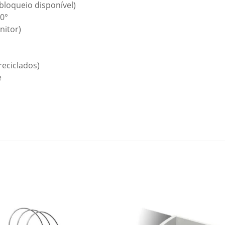
bloqueio disponível)
90°
nitor)
reciclados)
e