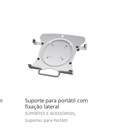
m
Suporte para portátil com
Suporte p
fixação lateral
fixação e
,
SUPORTES E ACESSÓRIOS
SUPORTES 
Suportes para Portátil
Suportes pa