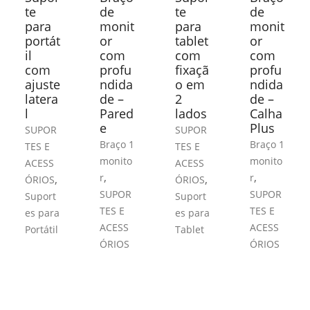
te
de
te
de
para
monit
para
monit
portát
or
tablet
or
il
com
com
com
com
profu
fixaçã
profu
ajuste
ndida
o em
ndida
latera
de –
2
de –
l
Pared
lados
Calha
e
Plus
SUPOR
SUPOR
Braço 1
Braço 1
TES E
TES E
monito
monito
ACESS
ACESS
,
,
r
r
,
,
ÓRIOS
ÓRIOS
SUPOR
SUPOR
Suport
Suport
TES E
TES E
es para
es para
ACESS
ACESS
Portátil
Tablet
ÓRIOS
ÓRIOS