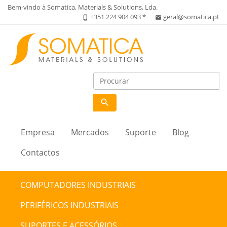
Bem-vindo à Somatica, Materials & Solutions, Lda.
+351 224 904 093 *
geral@somatica.pt
phone_iphone
email
search
Empresa
Mercados
Suporte
Blog
Contactos
COMPUTADORES INDUSTRIAIS
PERIFÉRICOS INDUSTRIAIS
SUPORTES E ACESSÓRIOS