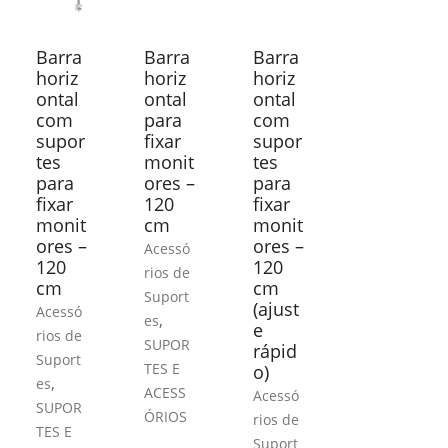
Barra
Barra
Barra
horiz
horiz
horiz
ontal
ontal
ontal
com
para
com
supor
fixar
supor
tes
monit
tes
para
ores –
para
fixar
120
fixar
monit
cm
monit
ores –
ores –
Acessó
120
120
rios de
cm
cm
Suport
(ajust
Acessó
,
es
e
rios de
SUPOR
rápid
Suport
TES E
o)
,
es
ACESS
Acessó
SUPOR
ÓRIOS
rios de
TES E
Suport