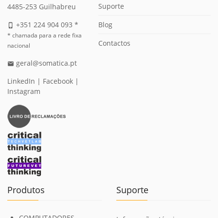
Suporte
4485-253 Guilhabreu
Blog
+351 224 904 093 *
phone_iphone
* chamada para a rede fixa
Contactos
nacional
geral@somatica.pt
email
LinkedIn
|
Facebook
|
Instagram
Produtos
Suporte
COMPUTADORES