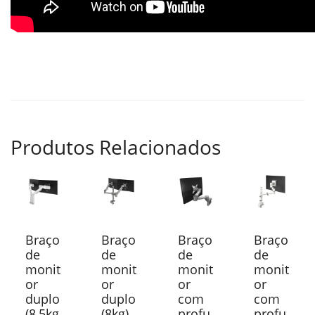
Produtos Relacionados
Braço
Braço
Braço
Braço
de
de
de
de
monit
monit
monit
monit
or
or
or
or
duplo
duplo
com
com
(8,5kg
(8kg)
profu
profu