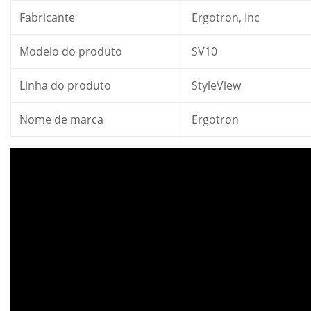
Fabricante
Ergotron, Inc
Modelo do produto
SV10
Linha do produto
StyleView
Nome de marca
Ergotron