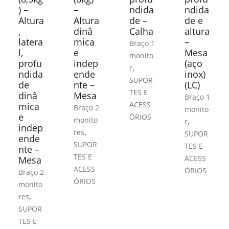
) –
–
ndida
ndida
Altura
Altura
de –
de e
,
dinâ
Calha
altura
latera
mica
–
Braço 1
l,
e
Mesa
monito
profu
indep
(aço
,
r
ndida
ende
inox)
SUPOR
de
nte –
(LC)
TES E
dinâ
Mesa
Braço 1
ACESS
mica
Braço 2
monito
e
ÓRIOS
monito
,
r
indep
,
res
SUPOR
ende
SUPOR
TES E
nte –
TES E
ACESS
Mesa
ACESS
ÓRIOS
Braço 2
ÓRIOS
monito
,
res
SUPOR
TES E