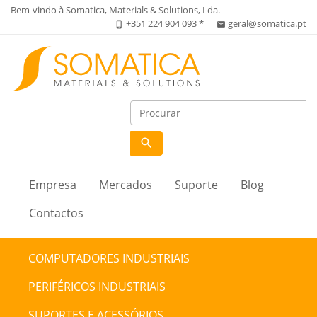
Bem-vindo à Somatica, Materials & Solutions, Lda.
+351 224 904 093 *
geral@somatica.pt
phone_iphone
email
search
Empresa
Mercados
Suporte
Blog
Contactos
COMPUTADORES INDUSTRIAIS
PERIFÉRICOS INDUSTRIAIS
SUPORTES E ACESSÓRIOS