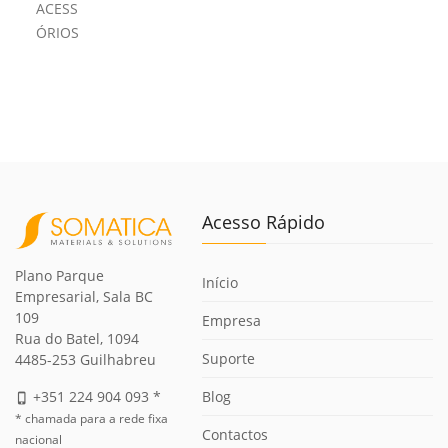
ACESS
ÓRIOS
Acesso Rápido
Plano Parque
Início
Empresarial, Sala BC
109
Empresa
Rua do Batel, 1094
Suporte
4485-253 Guilhabreu
Blog
+351 224 904 093 *
phone_iphone
* chamada para a rede fixa
Contactos
nacional