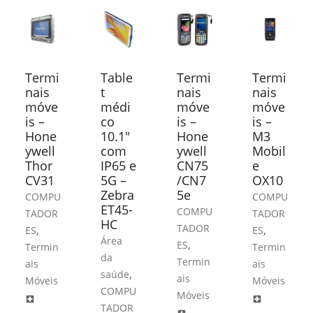
Termi
Table
Termi
Termi
nais
t
nais
nais
móve
médi
móve
móve
is –
co
is –
is –
Hone
10.1″
Hone
M3
ywell
com
ywell
Mobil
Thor
IP65 e
CN75
e
CV31
5G –
/CN7
OX10
Zebra
5e
COMPU
COMPU
ET45-
COMPU
TADOR
TADOR
HC
TADOR
,
,
ES
ES
Área
,
ES
Termin
Termin
da
Termin
ais
ais
,
saúde
ais
Móveis
Móveis
COMPU
Móveis
local_hospital
local_hospital
TADOR