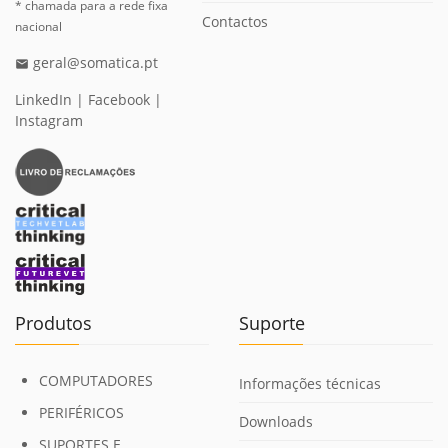
* chamada para a rede fixa
Contactos
nacional
geral@somatica.pt
email
LinkedIn
|
Facebook
|
Instagram
Produtos
Suporte
COMPUTADORES
Informações técnicas
PERIFÉRICOS
Downloads
SUPORTES E