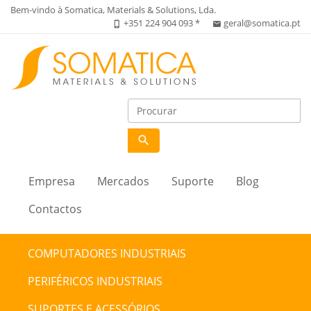
Bem-vindo à Somatica, Materials & Solutions, Lda.
+351 224 904 093 *
geral@somatica.pt
phone_iphone
email
search
Empresa
Mercados
Suporte
Blog
Contactos
COMPUTADORES INDUSTRIAIS
PERIFÉRICOS INDUSTRIAIS
SUPORTES E ACESSÓRIOS