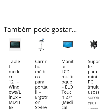
Também pode gostar…
Table
Carrin
Monit
Supor
t
ho
or
te
médi
médi
LCD
para
co
co
multit
mini-
12″ –
para
oque
PC
Wind
portát
– ELO
(multi
ows/L
il –
Touc
usos)
inux –
Ergotr
h 27″
SUPOR
MD11
on
(Medi
TES E
6E
StyleV
cal