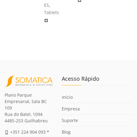
local_hospital
,
ES
Tablets
local_hospital
Acesso Rápido
Plano Parque
Início
Empresarial, Sala BC
109
Empresa
Rua do Batel, 1094
Suporte
4485-253 Guilhabreu
Blog
+351 224 904 093 *
phone_iphone