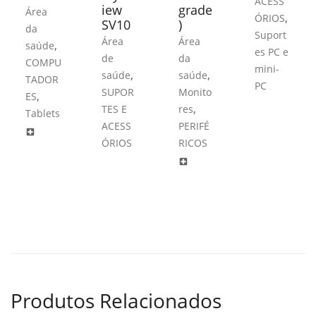
ACESS
iew
grade
Área
,
ÓRIOS
SV10
)
da
Suport
Área
Área
,
saúde
es PC e
de
da
COMPU
mini-
,
,
saúde
saúde
TADOR
PC
SUPOR
Monito
,
ES
,
TES E
res
Tablets
ACESS
PERIFÉ
local_hospital
ÓRIOS
RICOS
local_hospital
Produtos Relacionados