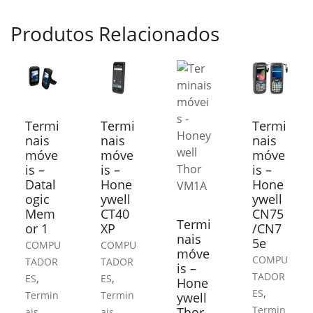
Produtos Relacionados
Termi
Termi
Termi
nais
nais
nais
móve
móve
móve
is –
is –
is –
Datal
Hone
Hone
ogic
ywell
ywell
Mem
CT40
CN75
Termi
or 1
XP
/CN7
nais
5e
COMPU
COMPU
móve
COMPU
TADOR
TADOR
is –
TADOR
,
,
ES
ES
Hone
,
ES
Termin
Termin
ywell
Termin
Thor
ais
ais