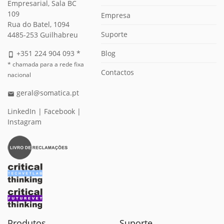
Empresarial, Sala BC
109
Empresa
Rua do Batel, 1094
Suporte
4485-253 Guilhabreu
Blog
+351 224 904 093 *
phone_iphone
* chamada para a rede fixa
Contactos
nacional
geral@somatica.pt
email
LinkedIn
|
Facebook
|
Instagram
Produtos
Suporte