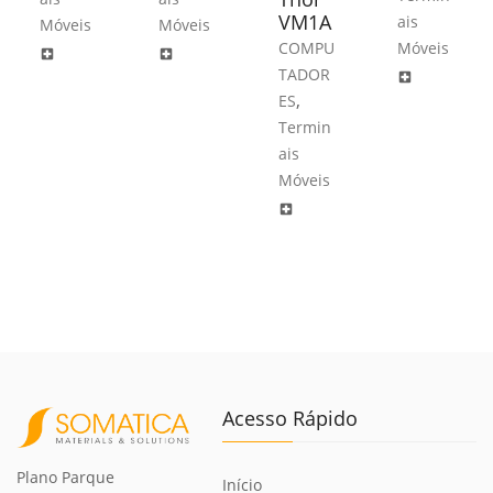
VM1A
ais
Móveis
Móveis
COMPU
Móveis
local_hospital
local_hospital
TADOR
local_hospital
,
ES
Termin
ais
Móveis
local_hospital
Acesso Rápido
Plano Parque
Início