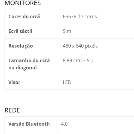
MONITORES
Cores do ecrã
65536 de cores
Ecrã táctil
Sim
Resolução
480 x 640 pixels
Tamanho do ecrã
8,89 cm (3.5″)
na diagonal
Visor
LED
REDE
Versão Bluetooth
4.0