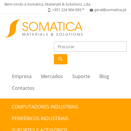
Bem-vindo à Somatica, Materials & Solutions, Lda.
+351 224 904 093 *
geral@somatica.pt
phone_iphone
email
search
Empresa
Mercados
Suporte
Blog
Contactos
COMPUTADORES INDUSTRIAIS
PERIFÉRICOS INDUSTRIAIS
SUPORTES E ACESSÓRIOS