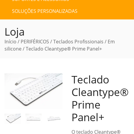
SOLUÇÕES PERSONALIZADAS
Loja
Início
/
PERIFÉRICOS
/
Teclados Profissionais
/
Em
silicone
/ Teclado Cleantype® Prime Panel+
Teclado
Cleantype®
Prime
Panel+
O teclado Cleantype®