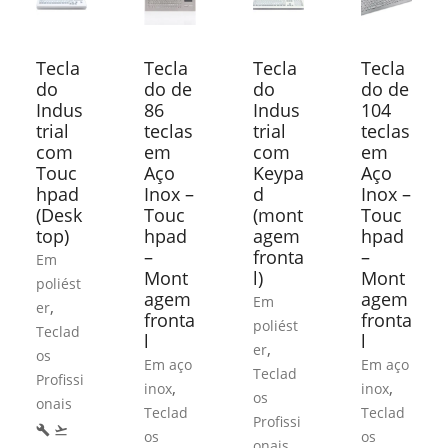
Tecla
Tecla
Tecla
Tecla
do
do de
do
do de
Indus
86
Indus
104
trial
teclas
trial
teclas
com
em
com
em
Touc
Aço
Keypa
Aço
hpad
Inox –
d
Inox –
(Desk
Touc
(mont
Touc
top)
hpad
agem
hpad
–
fronta
–
Em
Mont
l)
Mont
poliést
agem
agem
Em
,
er
fronta
fronta
poliést
Teclad
l
l
,
er
os
Em aço
Em aço
Teclad
Profissi
,
,
inox
inox
os
onais
Teclad
Teclad
Profissi
build
flight_takeoff
os
os
onais