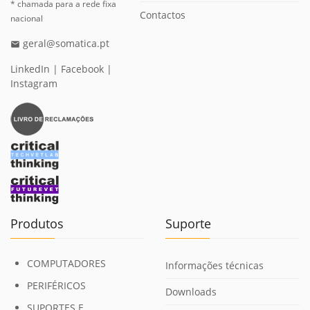
* chamada para a rede fixa
Contactos
nacional
geral@somatica.pt
email
LinkedIn
|
Facebook
|
Instagram
Produtos
Suporte
COMPUTADORES
Informações técnicas
PERIFÉRICOS
Downloads
SUPORTES E