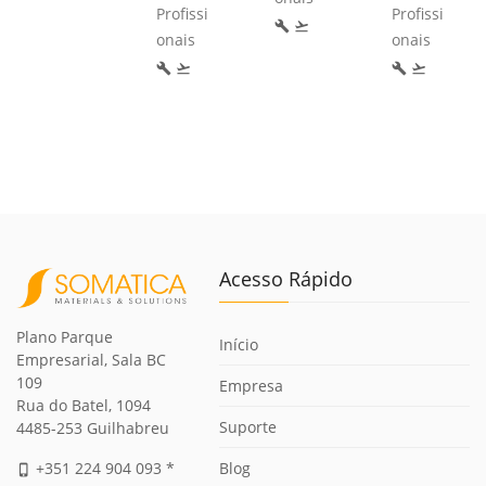
Profissi
Profissi
build
flight_takeoff
onais
onais
build
flight_takeoff
build
flight_takeoff
Acesso Rápido
Plano Parque
Início
Empresarial, Sala BC
109
Empresa
Rua do Batel, 1094
Suporte
4485-253 Guilhabreu
Blog
+351 224 904 093 *
phone_iphone