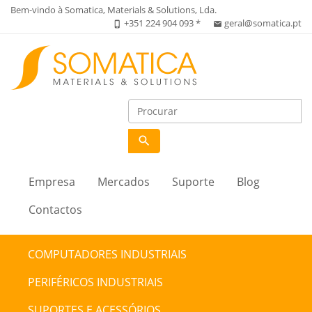
Bem-vindo à Somatica, Materials & Solutions, Lda.
+351 224 904 093 *
geral@somatica.pt
phone_iphone
email
search
Empresa
Mercados
Suporte
Blog
Contactos
COMPUTADORES INDUSTRIAIS
PERIFÉRICOS INDUSTRIAIS
SUPORTES E ACESSÓRIOS