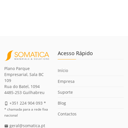
Acesso Rápido
Plano Parque
Início
Empresarial, Sala BC
109
Empresa
Rua do Batel, 1094
Suporte
4485-253 Guilhabreu
Blog
+351 224 904 093 *
phone_iphone
* chamada para a rede fixa
Contactos
nacional
geral@somatica.pt
email