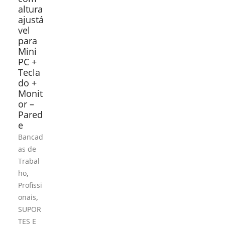
altura
ajustá
vel
para
Mini
PC +
Tecla
do +
Monit
or –
Pared
e
Bancad
as de
Trabal
,
ho
Profissi
,
onais
SUPOR
TES E