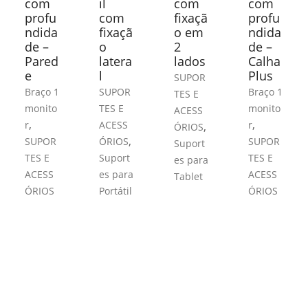
com
il
com
com
profu
com
fixaçã
profu
ndida
fixaçã
o em
ndida
de –
o
2
de –
Pared
latera
lados
Calha
e
l
Plus
SUPOR
Braço 1
SUPOR
Braço 1
TES E
monito
TES E
monito
ACESS
,
,
r
ACESS
r
,
ÓRIOS
,
SUPOR
ÓRIOS
SUPOR
Suport
TES E
Suport
TES E
es para
ACESS
es para
ACESS
Tablet
ÓRIOS
Portátil
ÓRIOS