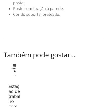
poste.
Poste com fixação à parede.
Cor do suporte: prateado.
Também pode gostar…
Estaç
ão de
trabal
ho
com