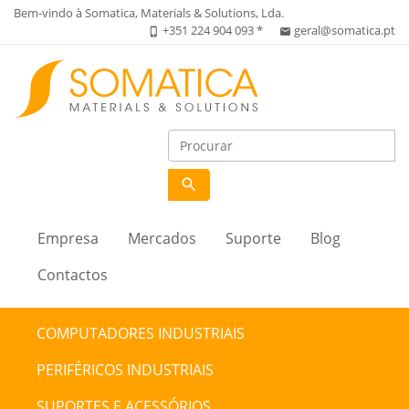
Bem-vindo à Somatica, Materials & Solutions, Lda.
+351 224 904 093 *
geral@somatica.pt
phone_iphone
email
search
Empresa
Mercados
Suporte
Blog
Contactos
COMPUTADORES INDUSTRIAIS
PERIFÉRICOS INDUSTRIAIS
SUPORTES E ACESSÓRIOS