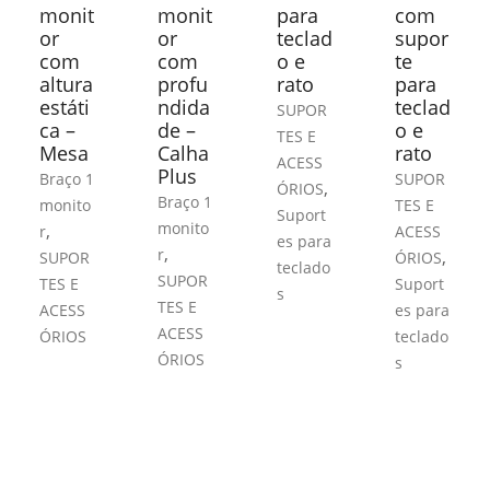
monit
monit
para
com
or
or
teclad
supor
com
com
o e
te
altura
profu
rato
para
estáti
ndida
teclad
SUPOR
ca –
de –
o e
TES E
Mesa
Calha
rato
ACESS
Plus
Braço 1
SUPOR
,
ÓRIOS
Braço 1
monito
TES E
Suport
monito
,
r
ACESS
es para
,
r
,
SUPOR
ÓRIOS
teclado
SUPOR
TES E
Suport
s
TES E
ACESS
es para
ACESS
ÓRIOS
teclado
ÓRIOS
s