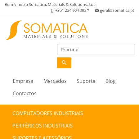
Bem-vindo à Somatica, Materials & Solutions, Lda.
+351 224 904 093 *
geral@somatica.pt
phone_iphone
email
search
Empresa
Mercados
Suporte
Blog
Contactos
COMPUTADORES INDUSTRIAIS
PERIFÉRICOS INDUSTRIAIS
SUPORTES E ACESSÓRIOS