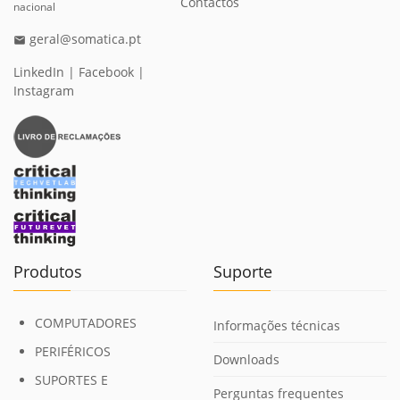
Contactos
nacional
geral@somatica.pt
email
LinkedIn
|
Facebook
|
Instagram
Produtos
Suporte
COMPUTADORES
Informações técnicas
PERIFÉRICOS
Downloads
SUPORTES E
Perguntas frequentes