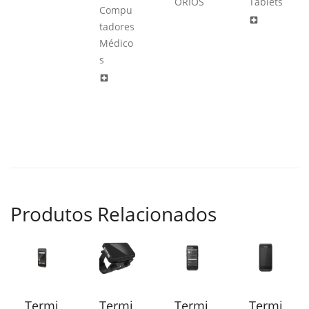
ÓRIOS
Tablets
Compu
local_hospital
tadores
Médico
s
local_hospital
Produtos Relacionados
Termi
Termi
Termi
Termi