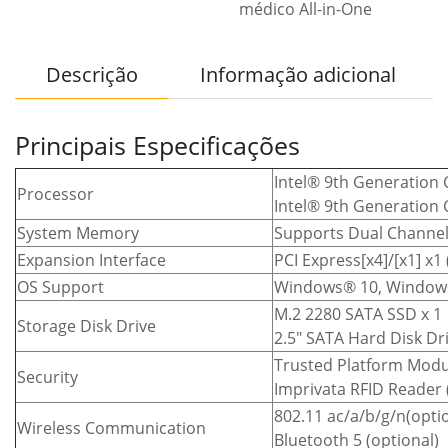
médico All-in-One
Descrição
Informação adicional
Principais Especificações
Intel® 9th Generation 
Processor
Intel® 9th Generation 
System Memory
Supports Dual Channe
Expansion Interface
PCI Express[x4]/[x1] x1 
OS Support
Windows® 10, Windows
M.2 2280 SATA SSD x 1
Storage Disk Drive
2.5″ SATA Hard Disk Dri
Trusted Platform Modul
Security
Imprivata RFID Reader 
802.11 ac/a/b/g/n(optio
Wireless Communication
Bluetooth 5 (optional)