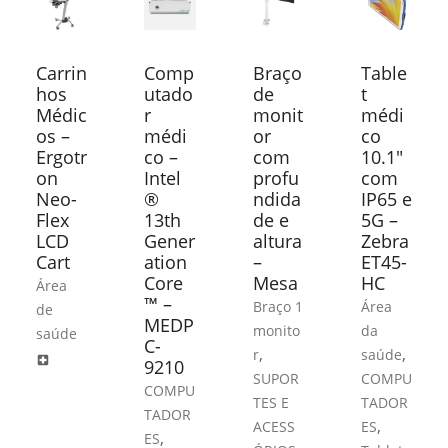
Carrin
Comp
Braço
Table
hos
utado
de
t
Médic
r
monit
médi
os –
médi
or
co
Ergotr
co –
com
10.1″
on
Intel
profu
com
Neo-
®
ndida
IP65 e
Flex
13th
de e
5G –
LCD
Gener
altura
Zebra
Cart
ation
–
ET45-
Core
Mesa
HC
Área
™ –
Braço 1
Área
de
MEDP
monito
da
saúde
C-
,
,
r
saúde
local_hospital
9210
SUPOR
COMPU
COMPU
TES E
TADOR
TADOR
,
ACESS
ES
,
ES