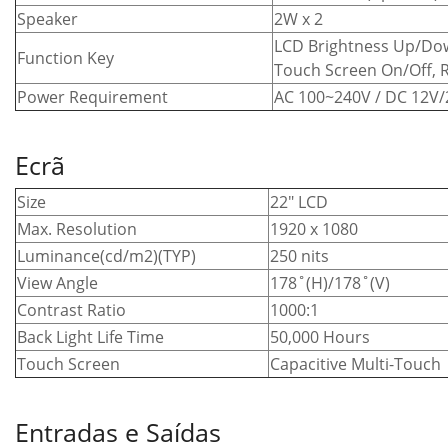
Speaker
2W x 2
LCD Brightness Up/Do
Function Key
Touch Screen On/Off, R
Power Requirement
AC 100~240V / DC 12V
Ecrã
Size
22″ LCD
Max. Resolution
1920 x 1080
Luminance(cd/m2)(TYP)
250 nits
View Angle
178˚(H)/178˚(V)
Contrast Ratio
1000:1
Back Light Life Time
50,000 Hours
Touch Screen
Capacitive Multi-Touch
Entradas e Saídas