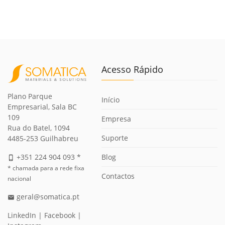
Acesso Rápido
Plano Parque
Início
Empresarial, Sala BC
109
Empresa
Rua do Batel, 1094
Suporte
4485-253 Guilhabreu
Blog
+351 224 904 093 *
phone_iphone
* chamada para a rede fixa
Contactos
nacional
geral@somatica.pt
email
LinkedIn
|
Facebook
|