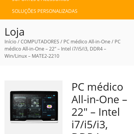
SOLUÇÕES PERSONALIZADAS
Loja
Início
/
COMPUTADORES
/
PC médico All-in-One
/ PC
médico All-in-One – 22″ – Intel i7/i5/i3, DDR4 –
Win/Linux – MATE2-2210
PC médico
All-in-One –
22″ – Intel
i7/i5/i3,