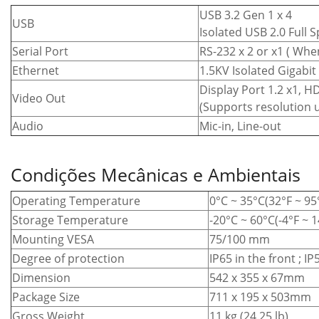
USB 3.2 Gen 1 x 4
USB
Isolated USB 2.0 Full 
Serial Port
RS-232 x 2 or x1 ( Whe
Ethernet
1.5KV Isolated Gigabit
Display Port 1.2 x1, H
Video Out
(Supports resolution 
Audio
Mic-in, Line-out
Condições Mecânicas e Ambientais
Operating Temperature
0°C ~ 35°C(32°F ~ 95
Storage Temperature
-20°C ~ 60°C(-4°F ~ 1
Mounting VESA
75/100 mm
Degree of protection
IP65 in the front ; IP
Dimension
542 x 355 x 67mm
Package Size
711 x 195 x 503mm
Gross Weight
11 kg (24.25 lb)