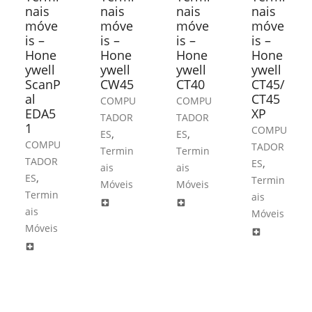
nais
nais
nais
nais
móve
móve
móve
móve
is –
is –
is –
is –
Hone
Hone
Hone
Hone
ywell
ywell
ywell
ywell
ScanP
CW45
CT40
CT45/
al
CT45
COMPU
COMPU
EDA5
XP
TADOR
TADOR
1
COMPU
,
,
ES
ES
COMPU
TADOR
Termin
Termin
TADOR
,
ES
ais
ais
,
ES
Termin
Móveis
Móveis
Termin
ais
local_hospital
local_hospital
ais
Móveis
Móveis
local_hospital
local_hospital