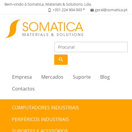
Bem-vindo à Somatica, Materials & Solutions, Lda.
+351 224 904 093 *
geral@somatica.pt
phone_iphone
email
search
Empresa
Mercados
Suporte
Blog
Contactos
COMPUTADORES INDUSTRIAIS
PERIFÉRICOS INDUSTRIAIS
SUPORTES E ACESSÓRIOS