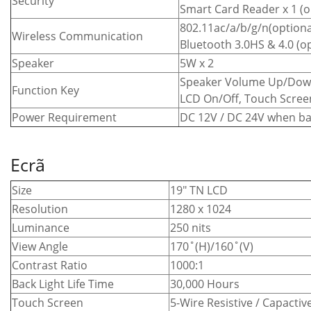
Security
Smart Card Reader x 1 (o
802.11ac/a/b/g/n(optiona
Wireless Communication
Bluetooth 3.0HS & 4.0 (op
Speaker
5W x 2
Speaker Volume Up/Dow
Function Key
LCD On/Off, Touch Screen
Power Requirement
DC 12V / DC 24V when bac
Ecrã
Size
19″ TN LCD
Resolution
1280 x 1024
Luminance
250 nits
View Angle
170˚(H)/160˚(V)
Contrast Ratio
1000:1
Back Light Life Time
30,000 Hours
Touch Screen
5-Wire Resistive / Capacti