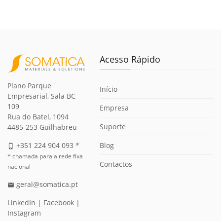
Acesso Rápido
Plano Parque
Início
Empresarial, Sala BC
109
Empresa
Rua do Batel, 1094
Suporte
4485-253 Guilhabreu
Blog
+351 224 904 093 *
phone_iphone
* chamada para a rede fixa
Contactos
nacional
geral@somatica.pt
email
LinkedIn
|
Facebook
|
Instagram