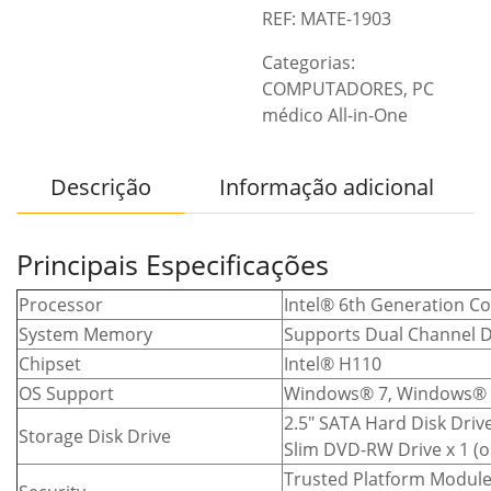
REF: MATE-1903
Categorias:
COMPUTADORES
,
PC
médico All-in-One
Descrição
Informação adicional
Principais Especificações
Processor
Intel® 6th Generation Cor
System Memory
Supports Dual Channel 
Chipset
Intel® H110
OS Support
Windows® 7, Windows® 
2.5″ SATA Hard Disk Driv
Storage Disk Drive
Slim DVD-RW Drive x 1 (o
Trusted Platform Module,