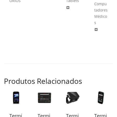
ÓRIOS
Tablets
Compu
local_hospital
tadores
Médico
s
local_hospital
Produtos Relacionados
Termi
Termi
Termi
Termi