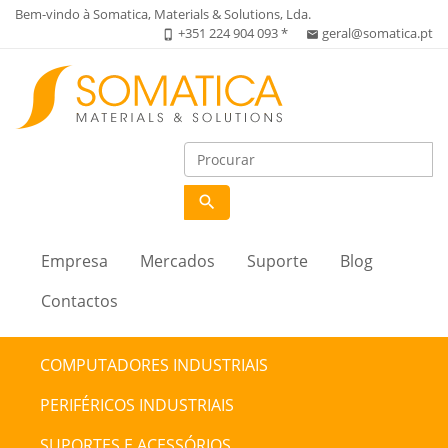
Bem-vindo à Somatica, Materials & Solutions, Lda.
+351 224 904 093 *
geral@somatica.pt
phone_iphone
email
search
Empresa
Mercados
Suporte
Blog
Contactos
COMPUTADORES INDUSTRIAIS
PERIFÉRICOS INDUSTRIAIS
SUPORTES E ACESSÓRIOS