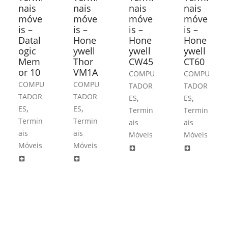
nais
nais
nais
nais
móve
móve
móve
móve
is –
is –
is –
is –
Datal
Hone
Hone
Hone
ogic
ywell
ywell
ywell
Mem
Thor
CW45
CT60
or 10
VM1A
COMPU
COMPU
COMPU
COMPU
TADOR
TADOR
TADOR
TADOR
,
,
ES
ES
,
,
ES
ES
Termin
Termin
Termin
Termin
ais
ais
ais
ais
Móveis
Móveis
Móveis
Móveis
local_hospital
local_hospital
local_hospital
local_hospital