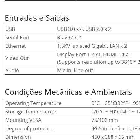
Entradas e Saídas
USB
USB 3.0 x 4, USB 2.0 x 2
Serial Port
RS-232 x 2
Ethernet
1.5KV Isolated Gigabit LAN x 2
Display Port 1.2 x1, HDMI 1.4 x 1
Video Out
(Supports resolution up to 3840 x 
Audio
Mic-in, Line-out
Condições Mecânicas e Ambientais
Operating Temperature
0°C ~ 35°C(32°F ~ 95
Storage Temperature
-20°C ~ 60°C(-4°F ~ 1
Mounting VESA
75/100 mm
Degree of protection
IP65 in the front ; IP
Dimension
450 x 388 x 66 mm