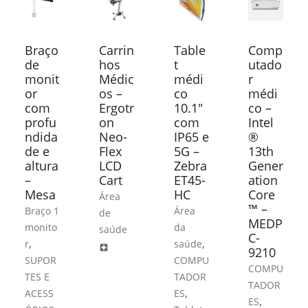
Braço
Carrin
Table
Comp
de
hos
t
utado
monit
Médic
médi
r
or
os –
co
médi
com
Ergotr
10.1″
co –
profu
on
com
Intel
ndida
Neo-
IP65 e
®
de e
Flex
5G –
13th
altura
LCD
Zebra
Gener
–
Cart
ET45-
ation
Mesa
HC
Core
Área
™ –
Braço 1
Área
de
MEDP
monito
da
saúde
C-
,
,
r
saúde
local_hospital
9210
SUPOR
COMPU
COMPU
TES E
TADOR
TADOR
,
ACESS
ES
,
ES