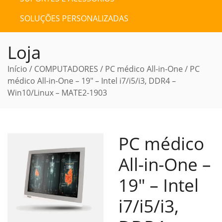
SOLUÇÕES PERSONALIZADAS
Loja
Início
/
COMPUTADORES
/
PC médico All-in-One
/ PC
médico All-in-One – 19″ – Intel i7/i5/i3, DDR4 –
Win10/Linux – MATE2-1903
PC médico
All-in-One –
19″ – Intel
i7/i5/i3,