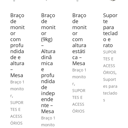
Braço
Braço
Braço
Supor
de
de
de
te
monit
monit
monit
para
or
or
or
teclad
com
(9kg)
com
o e
profu
–
altura
rato
ndida
Altura
estáti
SUPOR
de e
dinâ
ca –
TES E
altura
mica
Mesa
ACESS
–
e
Braço 1
,
ÓRIOS
Mesa
profu
monito
Suport
ndida
Braço 1
,
r
es para
de
monito
SUPOR
indep
teclado
,
r
TES E
ende
s
SUPOR
ACESS
nte –
TES E
Mesa
ÓRIOS
ACESS
Braço 1
ÓRIOS
monito