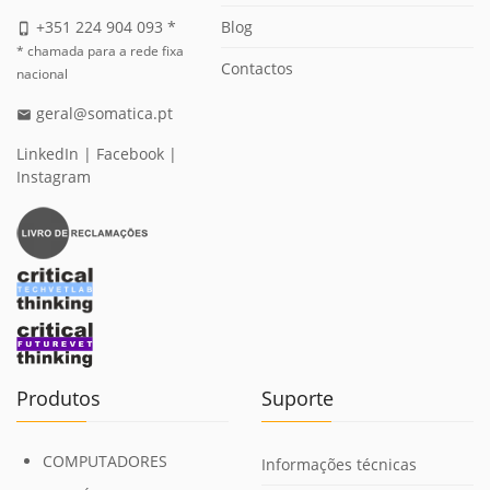
Blog
+351 224 904 093 *
phone_iphone
* chamada para a rede fixa
Contactos
nacional
geral@somatica.pt
email
LinkedIn
|
Facebook
|
Instagram
Produtos
Suporte
COMPUTADORES
Informações técnicas