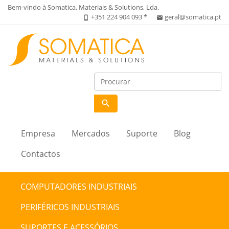
Bem-vindo à Somatica, Materials & Solutions, Lda.
+351 224 904 093 *
geral@somatica.pt
phone_iphone
email
search
Empresa
Mercados
Suporte
Blog
Contactos
COMPUTADORES INDUSTRIAIS
PERIFÉRICOS INDUSTRIAIS
SUPORTES E ACESSÓRIOS