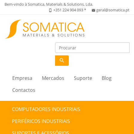
Bem-vindo à Somatica, Materials & Solutions, Lda.
+351 224 904 093 *
geral@somatica.pt
phone_iphone
email
search
Empresa
Mercados
Suporte
Blog
Contactos
COMPUTADORES INDUSTRIAIS
PERIFÉRICOS INDUSTRIAIS
SUPORTES E ACESSÓRIOS