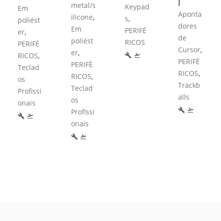
l
metal/s
Keypad
Em
Aponta
,
ilicone
,
s
poliést
dores
Em
PERIFÉ
,
er
de
poliést
RICOS
PERIFÉ
,
Cursor
,
er
,
RICOS
build
flight_takeoff
PERIFÉ
PERIFÉ
Teclad
,
RICOS
,
RICOS
os
Trackb
Teclad
Profissi
alls
os
onais
build
flight_takeoff
Profissi
build
flight_takeoff
onais
build
flight_takeoff