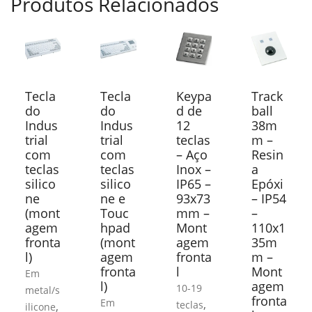
Produtos Relacionados
Tecla
Tecla
Keypa
Track
do
do
d de
ball
Indus
Indus
12
38m
trial
trial
teclas
m –
com
com
– Aço
Resin
teclas
teclas
Inox –
a
silico
silico
IP65 –
Epóxi
ne
ne e
93x73
– IP54
(mont
Touc
mm –
–
agem
hpad
Mont
110x1
fronta
(mont
agem
35m
l)
agem
fronta
m –
fronta
l
Mont
Em
l)
agem
10-19
metal/s
fronta
Em
,
teclas
,
ilicone