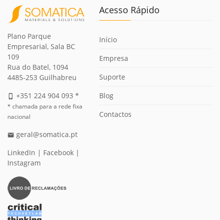
Acesso Rápido
Plano Parque
Início
Empresarial, Sala BC
109
Empresa
Rua do Batel, 1094
Suporte
4485-253 Guilhabreu
Blog
+351 224 904 093 *
phone_iphone
* chamada para a rede fixa
Contactos
nacional
geral@somatica.pt
email
LinkedIn
|
Facebook
|
Instagram