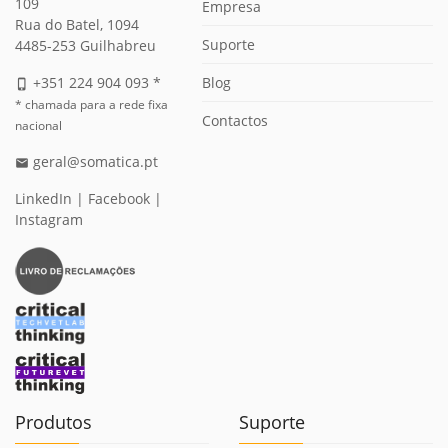
109
Empresa
Rua do Batel, 1094
Suporte
4485-253 Guilhabreu
Blog
+351 224 904 093 *
phone_iphone
* chamada para a rede fixa
Contactos
nacional
geral@somatica.pt
email
LinkedIn
|
Facebook
|
Instagram
Produtos
Suporte