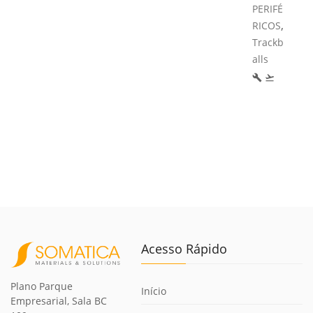
PERIFÉ
,
RICOS
Trackb
alls
build
flight_takeoff
Acesso Rápido
Plano Parque
Início
Empresarial, Sala BC