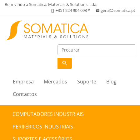
Bem-vindo à Somatica, Materials & Solutions, Lda.
+351 224 904 093 *
geral@somatica.pt
phone_iphone
email
search
Empresa
Mercados
Suporte
Blog
Contactos
COMPUTADORES INDUSTRIAIS
PERIFÉRICOS INDUSTRIAIS
SUPORTES E ACESSÓRIOS