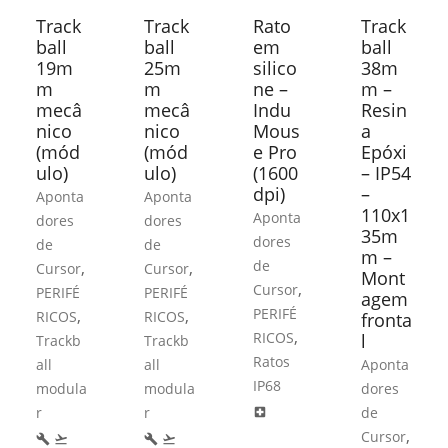
Track
Track
Rato
Track
ball
ball
em
ball
19m
25m
silico
38m
m
m
ne –
m –
mecâ
mecâ
Indu
Resin
nico
nico
Mous
a
(mód
(mód
e Pro
Epóxi
ulo)
ulo)
(1600
– IP54
dpi)
–
Aponta
Aponta
110x1
Aponta
dores
dores
35m
dores
de
de
m –
de
,
,
Cursor
Cursor
Mont
,
Cursor
PERIFÉ
PERIFÉ
agem
PERIFÉ
,
,
RICOS
RICOS
fronta
,
RICOS
l
Trackb
Trackb
Ratos
all
all
Aponta
IP68
modula
modula
dores
r
r
de
local_hospital
,
Cursor
build
flight_takeoff
build
flight_takeoff