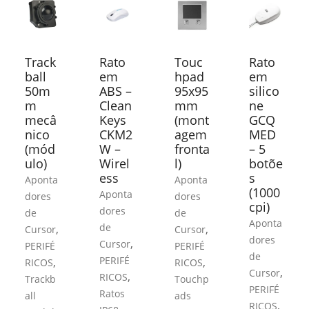
Track
Rato
Touc
Rato
ball
em
hpad
em
50m
ABS –
95x95
silico
m
Clean
mm
ne
mecâ
Keys
(mont
GCQ
nico
CKM2
agem
MED
(mód
W –
fronta
– 5
ulo)
Wirel
l)
botõe
ess
s
Aponta
Aponta
(1000
Aponta
dores
dores
cpi)
dores
de
de
Aponta
de
,
,
Cursor
Cursor
dores
,
Cursor
PERIFÉ
PERIFÉ
de
PERIFÉ
,
,
RICOS
RICOS
,
Cursor
,
RICOS
Trackb
Touchp
PERIFÉ
Ratos
all
ads
,
RICOS