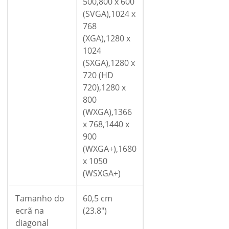
500,800 x 600
(SVGA),1024 x
768
(XGA),1280 x
1024
(SXGA),1280 x
720 (HD
720),1280 x
800
(WXGA),1366
x 768,1440 x
900
(WXGA+),1680
x 1050
(WSXGA+)
Tamanho do
60,5 cm
ecrã na
(23.8″)
diagonal