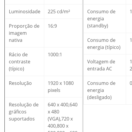
Luminosidade
225 cd/m²
Consumo de
energia
(standby)
Proporção de
16:9
imagem
nativa
Consumo de
energia (típico)
Rácio de
1000:1
contraste
Voltagem de
1
(típico)
entrada AC
Resolução
1920 x 1080
Consumo de
pixels
energia
(desligado)
Resolução de
640 x 400,640
gráficos
x 480
suportados
(VGA),720 x
400,800 x