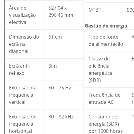
Área de
527,04 x
MTBF
50
visualização
296,46 mm
efectiva
Gestão de energia
Dimensão do
61 cm
Tipo de fonte
ecrã na
de alimentação
diagonal
Classe de
Ecrã anti-
Sim
eficiência
reflexo
energética
(SDR)
Extensão da
50 – 75 Hz
frequência
Frequência de
5
vertical
entrada AC
Extensão de
30 – 82 kHz
Consumo de
frequência
energia (SDR)
horizontal
por 1000 horas