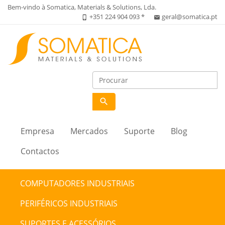
Bem-vindo à Somatica, Materials & Solutions, Lda.
+351 224 904 093 *
geral@somatica.pt
phone_iphone
email
search
Empresa
Mercados
Suporte
Blog
Contactos
COMPUTADORES INDUSTRIAIS
PERIFÉRICOS INDUSTRIAIS
SUPORTES E ACESSÓRIOS