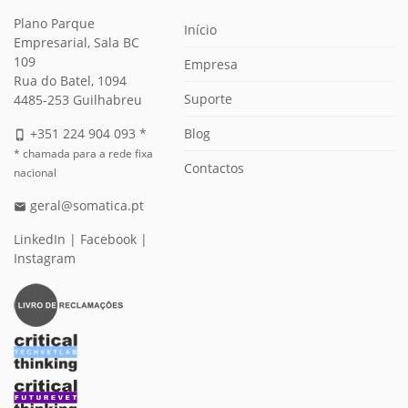
Plano Parque
Início
Empresarial, Sala BC
109
Empresa
Rua do Batel, 1094
Suporte
4485-253 Guilhabreu
Blog
+351 224 904 093 *
phone_iphone
* chamada para a rede fixa
Contactos
nacional
geral@somatica.pt
email
LinkedIn
|
Facebook
|
Instagram