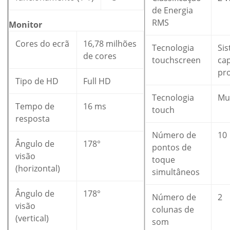
de Energia
RMS
Monitor
Cores do ecrã
16,78 milhões
Tecnologia
Si
de cores
touchscreen
cap
pr
Tipo de HD
Full HD
Tecnologia
Mu
Tempo de
16 ms
touch
resposta
Número de
10
Ângulo de
178°
pontos de
visão
toque
(horizontal)
simultâneos
Ângulo de
178°
Número de
2
visão
colunas de
(vertical)
som