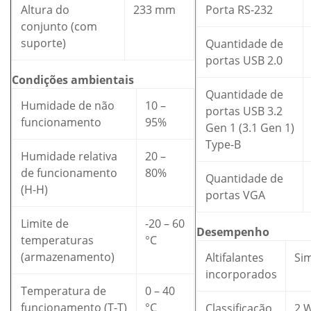
Altura do
233 mm
Porta RS-232
conjunto (com
suporte)
Quantidade de
portas USB 2.0
Condições ambientais
Quantidade de
Humidade de não
10 –
portas USB 3.2
funcionamento
95%
Gen 1 (3.1 Gen 1)
Type-B
Humidade relativa
20 –
de funcionamento
80%
Quantidade de
(H-H)
portas VGA
Limite de
-20 – 60
Desempenho
temperaturas
°C
(armazenamento)
Altifalantes
Si
incorporados
Temperatura de
0 – 40
funcionamento (T-T)
°C
Classificação
2 