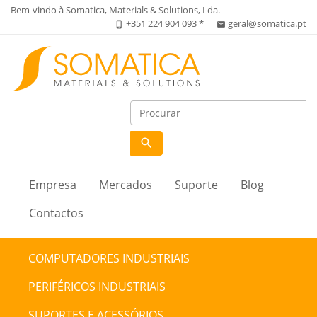
Bem-vindo à Somatica, Materials & Solutions, Lda.
+351 224 904 093 *
geral@somatica.pt
phone_iphone
email
search
Empresa
Mercados
Suporte
Blog
Contactos
COMPUTADORES INDUSTRIAIS
PERIFÉRICOS INDUSTRIAIS
SUPORTES E ACESSÓRIOS