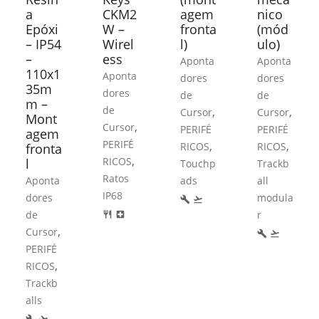
a
CKM2
agem
nico
Epóxi
W –
fronta
(mód
– IP54
Wirel
l)
ulo)
–
ess
Aponta
Aponta
110x1
Aponta
dores
dores
35m
dores
de
de
m –
de
,
,
Cursor
Cursor
Mont
,
Cursor
PERIFÉ
PERIFÉ
agem
PERIFÉ
,
,
RICOS
RICOS
fronta
,
RICOS
l
Touchp
Trackb
Ratos
Aponta
ads
all
IP68
dores
modula
build
flight_takeoff
de
r
restaurant
local_hospital
,
Cursor
build
flight_takeoff
PERIFÉ
,
RICOS
Trackb
alls