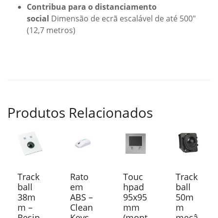
Contribua para o distanciamento
social
Dimensão de ecrã escalável de até 500″
(12,7 metros)
Produtos Relacionados
Track
Rato
Touc
Track
ball
em
hpad
ball
38m
ABS –
95x95
50m
m –
Clean
mm
m
Resin
Keys
(mont
mecâ