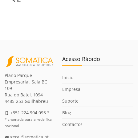
build
flight_takeoff
Acesso Rápido
Plano Parque
Início
Empresarial, Sala BC
109
Empresa
Rua do Batel, 1094
Suporte
4485-253 Guilhabreu
Blog
+351 224 904 093 *
phone_iphone
* chamada para a rede fixa
Contactos
nacional
geral@somatica.pt
email