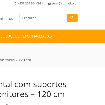
+351 224 904 093 *
geral@somatica.pt
phone_iphone
email
search
ntactos
SOLUÇÕES PERSONALIZADAS
monitores – 120 cm
ntal com suportes
onitores – 120 cm