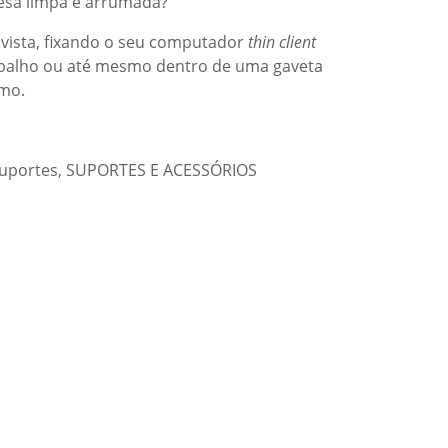
sa limpa e arrumada?
vista, fixando o seu computador
thin client
rabalho ou até mesmo dentro de uma gaveta
mo.
Suportes
,
SUPORTES E ACESSÓRIOS