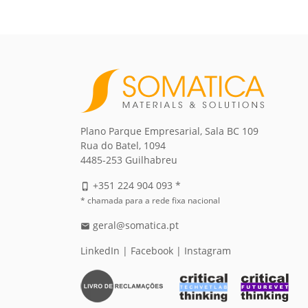
Plano Parque Empresarial, Sala BC 109
Rua do Batel, 1094
4485-253 Guilhabreu
+351 224 904 093 *
phone_iphone
* chamada para a rede fixa nacional
geral@somatica.pt
email
LinkedIn
|
Facebook
|
Instagram