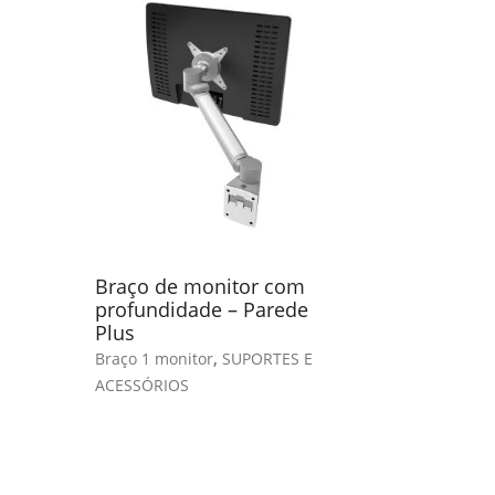
Braço de monitor com
Braço de
profundidade – Parede
(8kg) – A
Plus
independ
,
Braço 1 monitor
SUPORTES E
Braço 2 mon
ACESSÓRIOS
ACESSÓRIO