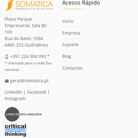
Acesso Rápido
Plano Parque
Início
Empresarial, Sala BC
109
Empresa
Rua do Batel, 1094
Suporte
4485-253 Guilhabreu
Blog
+351 224 904 093 *
phone_iphone
* chamada para a rede fixa
Contactos
nacional
geral@somatica.pt
email
LinkedIn
|
Facebook
|
Instagram