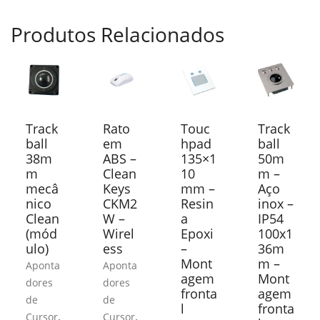
Produtos Relacionados
Track
Rato
Touc
Track
ball
em
hpad
ball
38m
ABS –
135×1
50m
m
Clean
10
m –
mecâ
Keys
mm –
Aço
nico
CKM2
Resin
inox –
Clean
W –
a
IP54
(mód
Wirel
Epoxi
100x1
ulo)
ess
–
36m
Mont
m –
Aponta
Aponta
agem
Mont
dores
dores
fronta
agem
de
de
l
fronta
,
,
Cursor
Cursor