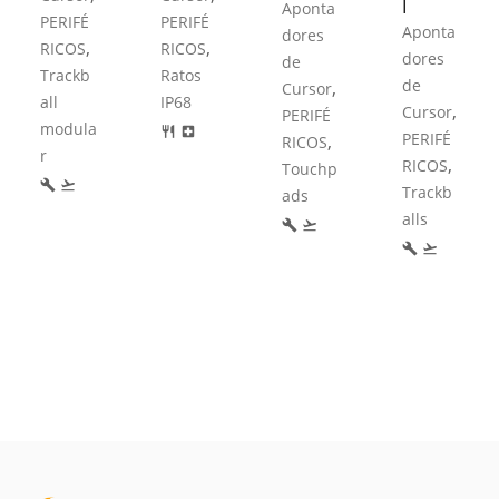
l
Aponta
PERIFÉ
PERIFÉ
Aponta
dores
,
,
RICOS
RICOS
dores
de
Trackb
Ratos
de
,
Cursor
all
IP68
,
Cursor
PERIFÉ
modula
restaurant
local_hospital
PERIFÉ
,
RICOS
r
,
RICOS
Touchp
build
flight_takeoff
Trackb
ads
alls
build
flight_takeoff
build
flight_takeoff