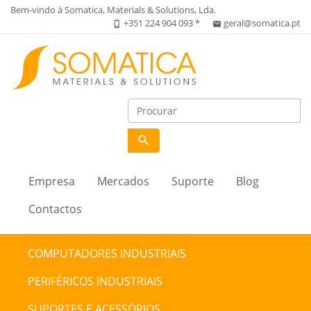
Bem-vindo à Somatica, Materials & Solutions, Lda.
+351 224 904 093 *
geral@somatica.pt
phone_iphone
email
search
Empresa
Mercados
Suporte
Blog
Contactos
COMPUTADORES INDUSTRIAIS
PERIFÉRICOS INDUSTRIAIS
SUPORTES E ACESSÓRIOS