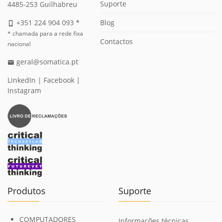
Suporte
4485-253 Guilhabreu
Blog
+351 224 904 093 *
phone_iphone
* chamada para a rede fixa
Contactos
nacional
geral@somatica.pt
email
LinkedIn
|
Facebook
|
Instagram
Produtos
Suporte
COMPUTADORES
Informações técnicas