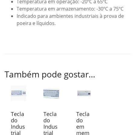
Temperatura em operação: -20ºC a 65ºC
Temperatura em armazenamento: -30ºC a 75ºC
Indicado para ambientes industriais à prova de
poeira e líquidos.
Também pode gostar…
Tecla
Tecla
Tecla
do
do
do
Indus
Indus
em
trial
trial
mem