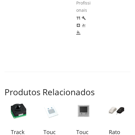
Profissi
onais
restaurant
build
local_hospital
flight_takeoff
format_color_fill
Produtos Relacionados
Track
Touc
Touc
Rato