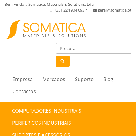
Bem-vindo à Somatica, Materials & Solutions, Lda.
+351 224 904 093 *
geral@somatica.pt
phone_iphone
email
search
Empresa
Mercados
Suporte
Blog
Contactos
COMPUTADORES INDUSTRIAIS
PERIFÉRICOS INDUSTRIAIS
SUPORTES E ACESSÓRIOS