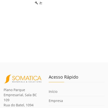
build
flight_takeoff
Acesso Rápido
Plano Parque
Início
Empresarial, Sala BC
109
Empresa
Rua do Batel, 1094