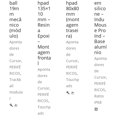
ball
hpad
hpad
em
19m
135×1
80x80
silico
m
10
mm
ne –
mecâ
mm –
(mont
Indu
nico
Resin
agem
Mous
(mód
a
trasei
e Pro
ulo)
Epoxi
ra)
Ind –
–
Base
Aponta
Aponta
Mont
alumí
dores
dores
agem
nio
de
de
fronta
Aponta
,
,
Cursor
Cursor
l
dores
PERIFÉ
PERIFÉ
Aponta
de
,
,
RICOS
RICOS
dores
,
Cursor
Trackb
Touchp
de
PERIFÉ
all
ads
,
Cursor
,
RICOS
modula
build
flight_takeoff
PERIFÉ
Ratos
r
,
RICOS
IP68
build
flight_takeoff
Touchp
local_hospital
ads