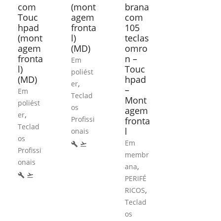
com
(mont
brana
Touc
agem
com
hpad
fronta
105
(mont
l)
teclas
agem
(MD)
omro
fronta
n –
Em
l)
Touc
poliést
(MD)
hpad
,
er
–
Em
Teclad
Mont
poliést
os
agem
,
er
Profissi
fronta
Teclad
l
onais
os
Em
build
flight_takeoff
Profissi
membr
onais
,
ana
build
flight_takeoff
PERIFÉ
,
RICOS
Teclad
os