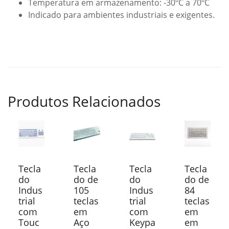
Temperatura em armazenamento: -30ºC a 70ºC
Indicado para ambientes industriais e exigentes.
Produtos Relacionados
Tecla
Tecla
Tecla
Tecla
do
do de
do
do de
Indus
105
Indus
84
trial
teclas
trial
teclas
com
em
com
em
Touc
Aço
Keypa
em