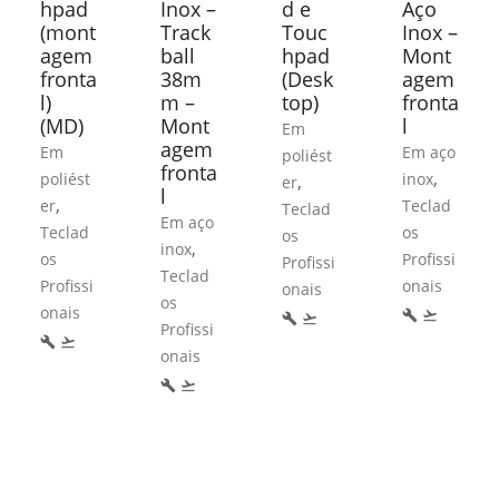
hpad
Inox –
d e
Aço
(mont
Track
Touc
Inox –
agem
ball
hpad
Mont
fronta
38m
(Desk
agem
l)
m –
top)
fronta
(MD)
Mont
l
Em
agem
Em
Em aço
poliést
fronta
,
poliést
inox
,
er
l
,
er
Teclad
Teclad
Em aço
Teclad
os
os
,
inox
os
Profissi
Profissi
Teclad
Profissi
onais
onais
os
onais
build
flight_takeoff
build
flight_takeoff
Profissi
build
flight_takeoff
onais
build
flight_takeoff