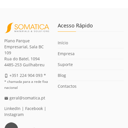
Acesso Rápido
Plano Parque
Início
Empresarial, Sala BC
109
Empresa
Rua do Batel, 1094
Suporte
4485-253 Guilhabreu
Blog
+351 224 904 093 *
phone_iphone
* chamada para a rede fixa
Contactos
nacional
geral@somatica.pt
email
LinkedIn
|
Facebook
|
Instagram