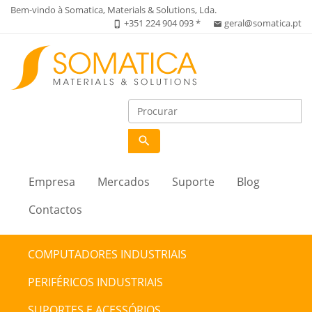
Bem-vindo à Somatica, Materials & Solutions, Lda.
+351 224 904 093 *
geral@somatica.pt
phone_iphone
email
search
Empresa
Mercados
Suporte
Blog
Contactos
COMPUTADORES INDUSTRIAIS
PERIFÉRICOS INDUSTRIAIS
SUPORTES E ACESSÓRIOS