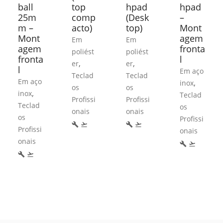
ball
top
hpad
hpad
25m
comp
(Desk
–
m –
acto)
top)
Mont
Mont
agem
Em
Em
agem
fronta
poliést
poliést
fronta
l
,
,
er
er
l
Em aço
Teclad
Teclad
Em aço
,
inox
os
os
,
inox
Teclad
Profissi
Profissi
Teclad
os
onais
onais
os
Profissi
build
flight_takeoff
build
flight_takeoff
Profissi
onais
onais
build
flight_takeoff
build
flight_takeoff