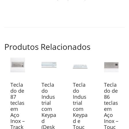
Produtos Relacionados
Tecla
Tecla
Tecla
Tecla
do de
do
do
do de
87
Indus
Indus
86
teclas
trial
trial
teclas
em
com
com
em
Aço
Keypa
Keypa
Aço
Inox –
d
d e
Inox –
Track
(Desk
Touc
Touc