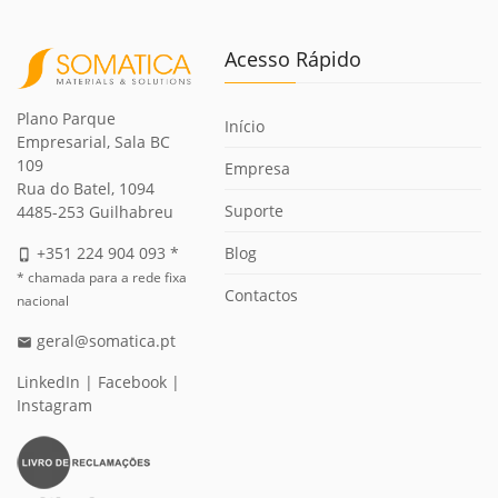
Acesso Rápido
Plano Parque
Início
Empresarial, Sala BC
109
Empresa
Rua do Batel, 1094
Suporte
4485-253 Guilhabreu
Blog
+351 224 904 093 *
phone_iphone
* chamada para a rede fixa
Contactos
nacional
geral@somatica.pt
email
LinkedIn
|
Facebook
|
Instagram