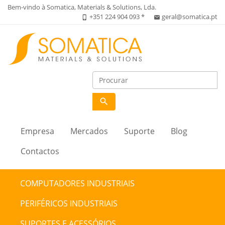
Bem-vindo à Somatica, Materials & Solutions, Lda.
+351 224 904 093 *
geral@somatica.pt
phone_iphone
email
search
Empresa
Mercados
Suporte
Blog
Contactos
COMPUTADORES INDUSTRIAIS
PERIFÉRICOS INDUSTRIAIS
SUPORTES E ACESSÓRIOS