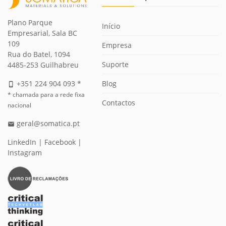
Plano Parque
Início
Empresarial, Sala BC
109
Empresa
Rua do Batel, 1094
Suporte
4485-253 Guilhabreu
Blog
+351 224 904 093 *
phone_iphone
* chamada para a rede fixa
Contactos
nacional
geral@somatica.pt
email
LinkedIn
|
Facebook
|
Instagram