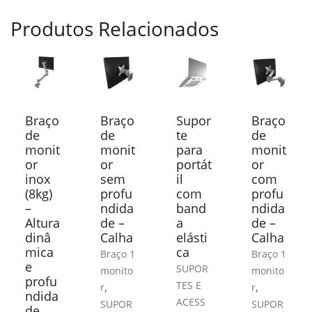
Produtos Relacionados
Braço
Braço
Supor
Braço
de
de
te
de
monit
monit
para
monit
or
or
portát
or
inox
sem
il
com
(8kg)
profu
com
profu
–
ndida
band
ndida
Altura
de –
a
de –
dinâ
Calha
elásti
Calha
mica
ca
Braço 1
Braço 1
e
SUPOR
monito
monito
profu
TES E
,
,
r
r
ndida
ACESS
SUPOR
SUPOR
de