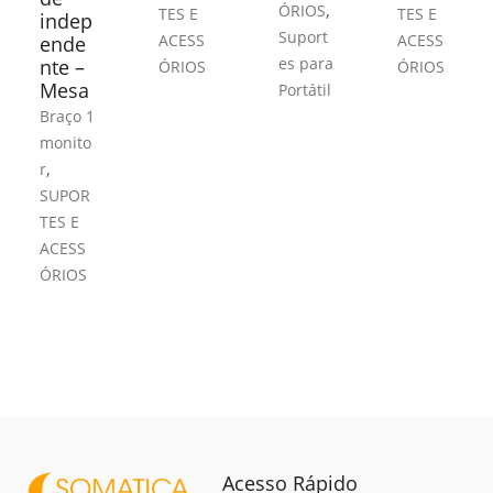
,
ÓRIOS
TES E
TES E
indep
Suport
ACESS
ACESS
ende
es para
nte –
ÓRIOS
ÓRIOS
Mesa
Portátil
Braço 1
monito
,
r
SUPOR
TES E
ACESS
ÓRIOS
Acesso Rápido