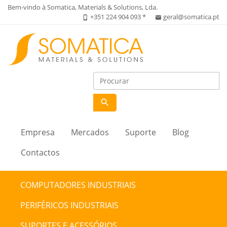
Bem-vindo à Somatica, Materials & Solutions, Lda.
+351 224 904 093 *
geral@somatica.pt
phone_iphone
email
search
Empresa
Mercados
Suporte
Blog
Contactos
COMPUTADORES INDUSTRIAIS
PERIFÉRICOS INDUSTRIAIS
SUPORTES E ACESSÓRIOS