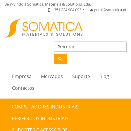
Bem-vindo à Somatica, Materials & Solutions, Lda.
+351 224 904 093 *
geral@somatica.pt
phone_iphone
email
search
Empresa
Mercados
Suporte
Blog
Contactos
COMPUTADORES INDUSTRIAIS
PERIFÉRICOS INDUSTRIAIS
SUPORTES E ACESSÓRIOS