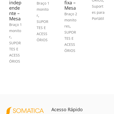
,
ÓRIOS
indep
fixa –
Braço 1
Suport
ende
Mesa
monito
es para
nte –
Braço 2
,
r
Mesa
Portátil
monito
SUPOR
Braço 1
,
res
TES E
monito
SUPOR
ACESS
,
r
TES E
ÓRIOS
SUPOR
ACESS
TES E
ÓRIOS
ACESS
ÓRIOS
Acesso Rápido