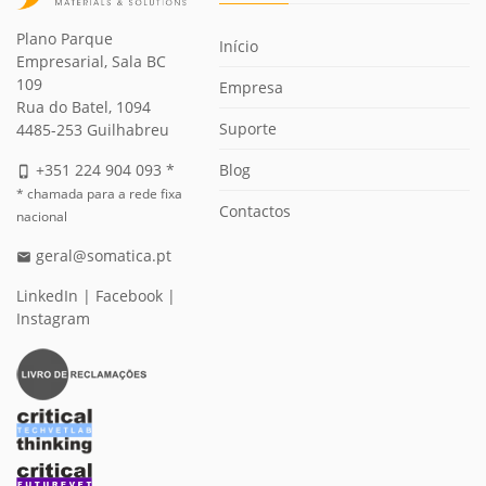
Plano Parque
Início
Empresarial, Sala BC
109
Empresa
Rua do Batel, 1094
Suporte
4485-253 Guilhabreu
Blog
+351 224 904 093 *
phone_iphone
* chamada para a rede fixa
Contactos
nacional
geral@somatica.pt
email
LinkedIn
|
Facebook
|
Instagram