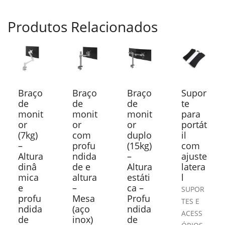
Produtos Relacionados
Braço
Braço
Braço
Supor
de
de
de
te
monit
monit
monit
para
or
or
or
portát
(7kg)
com
duplo
il
–
profu
(15kg)
com
Altura
ndida
–
ajuste
dinâ
de e
Altura
latera
mica
altura
estáti
l
e
–
ca –
SUPOR
profu
Mesa
Profu
TES E
ndida
(aço
ndida
ACESS
de
inox)
de