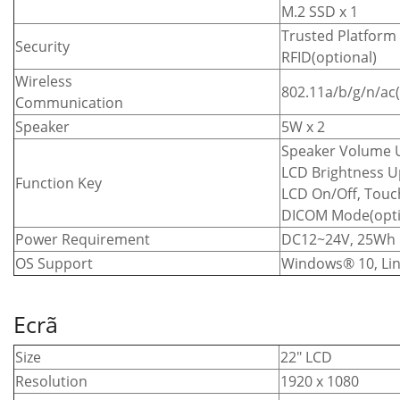
M.2 SSD x 1
Trusted Platform
Security
RFID(optional)
Wireless
802.11a/b/g/n/ac(
Communication
Speaker
5W x 2
Speaker Volume 
LCD Brightness 
Function Key
LCD On/Off, Touc
DICOM Mode(optio
Power Requirement
DC12~24V, 25Wh B
OS Support
Windows® 10, Li
Ecrã
Size
22″ LCD
Resolution
1920 x 1080