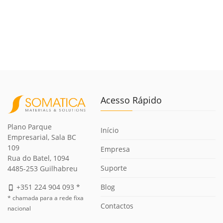
Acesso Rápido
Plano Parque
Início
Empresarial, Sala BC
109
Empresa
Rua do Batel, 1094
Suporte
4485-253 Guilhabreu
Blog
+351 224 904 093 *
phone_iphone
* chamada para a rede fixa
Contactos
nacional