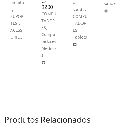
C-
monito
da
saúde
9200
,
,
r
saúde
local_hospital
COMPU
SUPOR
COMPU
TADOR
TES E
TADOR
,
ES
,
ACESS
ES
Compu
ÓRIOS
Tablets
tadores
local_hospital
Médico
s
local_hospital
Produtos Relacionados