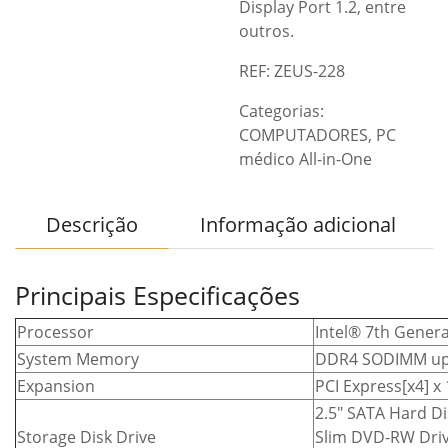
Display Port 1.2, entre
outros.
REF: ZEUS-228
Categorias:
COMPUTADORES
,
PC
médico All-in-One
Descrição
Informação adicional
Principais Especificações
Processor
Intel® 7th Gener
System Memory
DDR4 SODIMM up
Expansion
PCI Express[x4] x 
2.5″ SATA Hard Di
Storage Disk Drive
Slim DVD-RW Drive