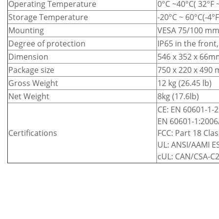
Operating Temperature
0°C ~40°C( 32°F 
Storage Temperature
-20°C ~ 60°C(-4°F
Mounting
VESA 75/100 m
Degree of protection
IP65 in the front
Dimension
546 x 352 x 66m
Package size
750 x 220 x 490
Gross Weight
12 kg (26.45 lb)
Net Weight
8kg (17.6lb)
CE: EN 60601-1-2
EN 60601-1:2006
Certifications
FCC: Part 18 Clas
UL: ANSI/AAMI ES
cUL: CAN/CSA-C22