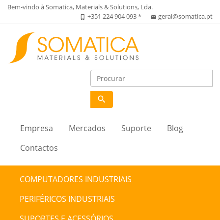
Bem-vindo à Somatica, Materials & Solutions, Lda.
+351 224 904 093 *
geral@somatica.pt
phone_iphone
email
search
Empresa
Mercados
Suporte
Blog
Contactos
COMPUTADORES INDUSTRIAIS
PERIFÉRICOS INDUSTRIAIS
SUPORTES E ACESSÓRIOS