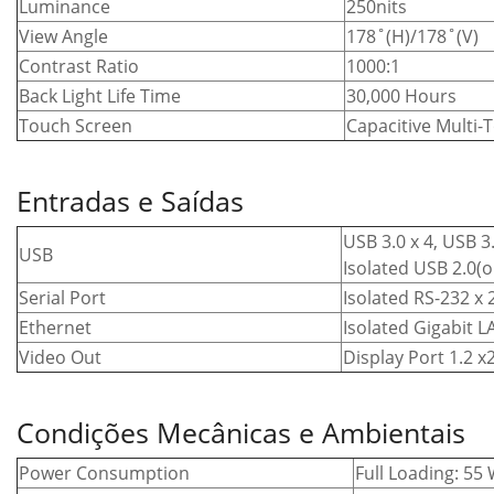
Luminance
250nits
View Angle
178˚(H)/178˚(V)
Contrast Ratio
1000:1
Back Light Life Time
30,000 Hours
Touch Screen
Capacitive Multi-
Entradas e Saídas
USB 3.0 x 4, USB 3.
USB
Isolated USB 2.0(o
Serial Port
Isolated RS-232 x 
Ethernet
Isolated Gigabit L
Video Out
Display Port 1.2 x
Condições Mecânicas e Ambientais
Power Consumption
Full Loading: 55