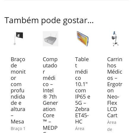
Também pode gostar…
Braço
Comp
Table
Carrin
de
utado
t
hos
monit
r
médi
Médic
or
médi
co
os –
com
co –
10.1″
Ergotr
profu
Intel
com
on
ndida
® 7th
IP65 e
Neo-
de e
Gener
5G –
Flex
altura
ation
Zebra
LCD
–
Core
ET45-
Cart
Mesa
™ –
HC
Área
MEDP
Braço 1
Área
de