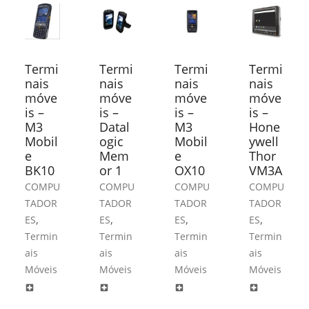
Termi
Termi
Termi
Termi
nais
nais
nais
nais
móve
móve
móve
móve
is –
is –
is –
is –
M3
Datal
M3
Hone
Mobil
ogic
Mobil
ywell
e
Mem
e
Thor
BK10
or 1
OX10
VM3A
COMPU
COMPU
COMPU
COMPU
TADOR
TADOR
TADOR
TADOR
,
,
,
,
ES
ES
ES
ES
Termin
Termin
Termin
Termin
ais
ais
ais
ais
Móveis
Móveis
Móveis
Móveis
local_hospital
local_hospital
local_hospital
local_hospital