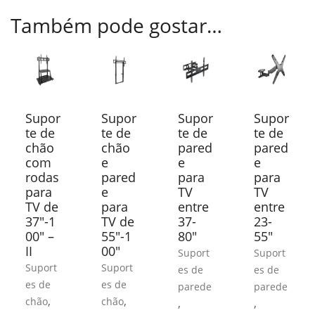
Também pode gostar…
Supor
Supor
Supor
Supor
te de
te de
te de
te de
chão
chão
pared
pared
com
e
e
e
rodas
pared
para
para
para
e
TV
TV
TV de
para
entre
entre
37″-1
TV de
37-
23-
00″ –
55″-1
80″
55″
II
00″
Suport
Suport
Suport
Suport
es de
es de
es de
es de
parede
parede
,
,
chão
chão
,
,