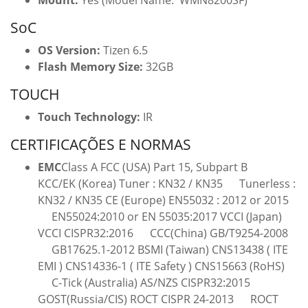
Mount:
Yes (Model Name: WMN8200SF)
SoC
OS Version:
Tizen 6.5
Flash Memory Size:
32GB
TOUCH
Touch Technology:
IR
CERTIFICAÇÕES E NORMAS
EMC
Class A FCC (USA) Part 15, Subpart B
KCC/EK (Korea) Tuner : KN32 / KN35 Tunerless :
KN32 / KN35 CE (Europe) EN55032 : 2012 or 2015
EN55024:2010 or EN 55035:2017 VCCI (Japan)
VCCI CISPR32:2016 CCC(China) GB/T9254-2008
GB17625.1-2012 BSMI (Taiwan) CNS13438 ( ITE
EMI ) CNS14336-1 ( ITE Safety ) CNS15663 (RoHS)
C-Tick (Australia) AS/NZS CISPR32:2015
GOST(Russia/CIS) ROCT CISPR 24-2013 ROCT