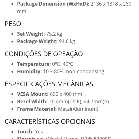
Package Dimension (WxHxD):
2136 x 1318 x 260
mm
PESO
Set Weight:
75
.2 kg
Package Weight:
91.6 kg
CONDIÇÕES DE OPEAÇÃO
Temperature:
0℃~40℃
Humidity:
10 ~ 80%, non-condensing
ESPECIFICAÇÕES MECÂNICAS
VESA Mount:
6
00 x 400 mm
Bezel Width:
20.4mm(T/LR), 44.7mm(B)
Frame Material:
Metal(Aluminum)
CARACTERÍSTICAS OPCIONAIS
Touch:
Yes