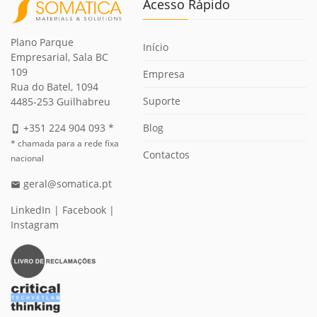
Acesso Rápido
Plano Parque
Início
Empresarial, Sala BC
109
Empresa
Rua do Batel, 1094
Suporte
4485-253 Guilhabreu
Blog
+351 224 904 093 *
phone_iphone
* chamada para a rede fixa
Contactos
nacional
geral@somatica.pt
email
LinkedIn
|
Facebook
|
Instagram