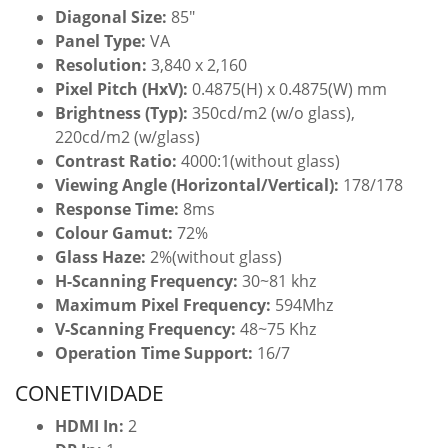
Diagonal Size:
8
5″
Panel Type:
VA
Resolution:
3,840 x 2,160
Pixel Pitch (HxV):
0.4875(H) x 0.4875(W) mm
Brightness (Typ):
350cd/m2 (w/o glass),
220cd/m2 (w/glass)
Contrast Ratio:
4000:1(without glass)
Viewing Angle (Horizontal/Vertical):
178/178
Response Time:
8ms
Colour Gamut:
72%
Glass Haze:
2%(without glass)
H-Scanning Frequency:
30~81 khz
Maximum Pixel Frequency:
594Mhz
V-Scanning Frequency:
48~75 Khz
Operation Time Support:
16/7
CONETIVIDADE
HDMI In:
2