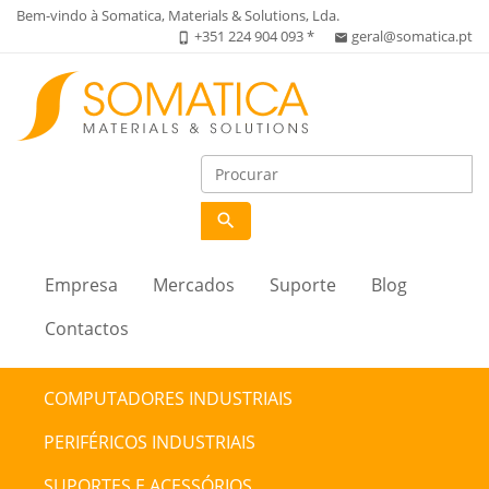
Bem-vindo à Somatica, Materials & Solutions, Lda.
+351 224 904 093 *
geral@somatica.pt
phone_iphone
email
search
Empresa
Mercados
Suporte
Blog
Contactos
COMPUTADORES INDUSTRIAIS
PERIFÉRICOS INDUSTRIAIS
SUPORTES E ACESSÓRIOS