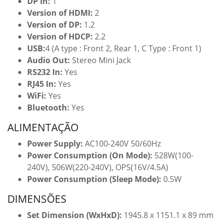
DP In:
1
Version of HDMI:
2
Version of DP:
1.2
Version of HDCP:
2.2
USB:
4 (A type : Front 2, Rear 1, C Type : Front 1)
Audio Out:
Stereo Mini Jack
RS232 In:
Yes
RJ45 In:
Yes
WiFi:
Yes
Bluetooth:
Yes
ALIMENTAÇÃO
Power Supply:
AC100-240V 50/60Hz
Power Consumption (On Mode):
528W(100-
240V), 506W(220-240V), OPS(16V/4.5A)
Power Consumption (Sleep Mode):
0.5W
DIMENSÕES
Set Dimension (WxHxD):
1945.8 x 1151.1 x 89 mm