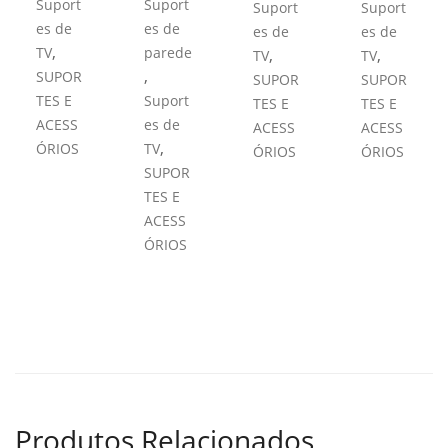
Suport
Suport
Suport
Suport
es de
es de
es de
es de
,
TV
parede
,
,
TV
TV
,
SUPOR
SUPOR
SUPOR
TES E
Suport
TES E
TES E
ACESS
es de
ACESS
ACESS
,
ÓRIOS
TV
ÓRIOS
ÓRIOS
SUPOR
TES E
ACESS
ÓRIOS
Produtos Relacionados