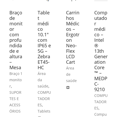
Braço
Table
Carrin
Comp
de
t
hos
utado
monit
médi
Médic
r
or
co
os –
médi
com
10.1″
Ergotr
co –
profu
com
on
Intel
ndida
IP65 e
Neo-
®
de e
5G –
Flex
13th
altura
Zebra
LCD
Gener
–
ET45-
Cart
ation
Mesa
HC
Core
Área
™ –
Braço 1
Área
de
MEDP
monito
da
saúde
C-
,
,
r
saúde
local_hospital
9210
SUPOR
COMPU
COMPU
TES E
TADOR
TADOR
,
ACESS
ES
,
ES
ÓRIOS
Tablets
Compu