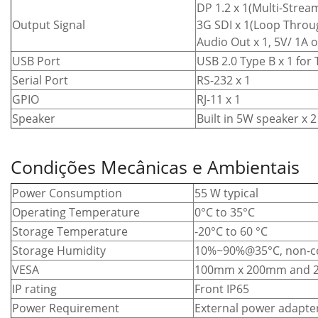
DP 1.2 x 1(Multi-Strea
Output Signal
3G SDI x 1(Loop Throu
Audio Out x 1, 5V/ 1A o
USB Port
USB 2.0 Type B x 1 for
Serial Port
RS-232 x 1
GPIO
RJ-11 x 1
Speaker
Built in 5W speaker x 2
Condições Mecânicas e Ambientais
Power Consumption
55 W typical
Operating Temperature
0°C to 35°C
Storage Temperature
-20°C to 60 °C
Storage Humidity
10%~90%@35°C, non-c
VESA
100mm x 200mm and 
IP rating
Front IP65
Power Requirement
External power adapter