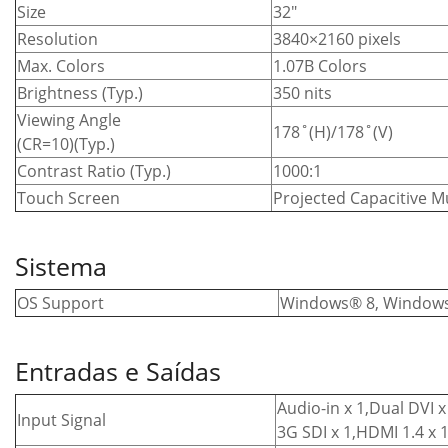
Size
32″
Resolution
3840×2160 pixels
Max. Colors
1.07B Colors
Brightness (Typ.)
350 nits
Viewing Angle
178˚(H)/178˚(V)
(CR=10)(Typ.)
Contrast Ratio (Typ.)
1000:1
Touch Screen
Projected Capacitive M
Sistema
OS Support
Windows® 8, Window
Entradas e Saídas
Audio-in x 1,Dual DVI x
Input Signal
3G SDI x 1,HDMI 1.4 x 