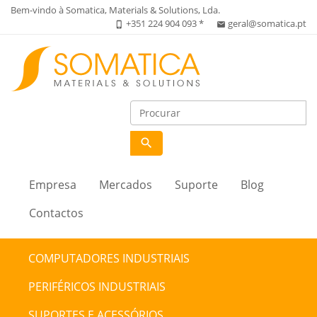
Bem-vindo à Somatica, Materials & Solutions, Lda.
+351 224 904 093 *
geral@somatica.pt
phone_iphone
email
search
Empresa
Mercados
Suporte
Blog
Contactos
COMPUTADORES INDUSTRIAIS
PERIFÉRICOS INDUSTRIAIS
SUPORTES E ACESSÓRIOS