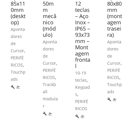
85x11
50m
12
80x80
0mm
m
teclas
mm
(deskt
mecâ
– Aço
(mont
op)
nico
Inox –
agem
(mód
IP65 –
trasei
Aponta
ulo)
93x73
ra)
dores
mm –
Aponta
Aponta
de
Mont
dores
dores
,
Cursor
agem
de
de
PERIFÉ
fronta
,
,
Cursor
Cursor
,
RICOS
l
PERIFÉ
PERIFÉ
Touchp
10-19
,
,
RICOS
RICOS
ads
,
teclas
Trackb
Touchp
Keypad
build
flight_takeoff
all
ads
,
s
modula
build
flight_takeoff
PERIFÉ
r
RICOS
build
flight_takeoff
build
flight_takeoff