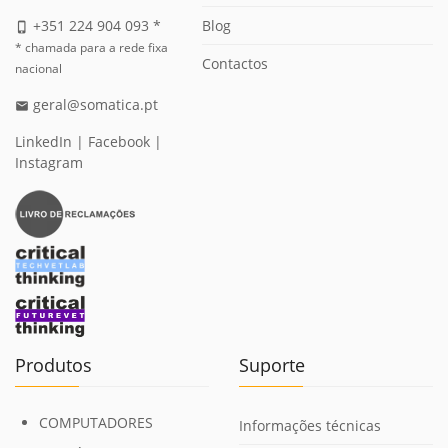
Blog
+351 224 904 093 *
phone_iphone
* chamada para a rede fixa
Contactos
nacional
geral@somatica.pt
email
LinkedIn
|
Facebook
|
Instagram
Produtos
Suporte
COMPUTADORES
Informações técnicas