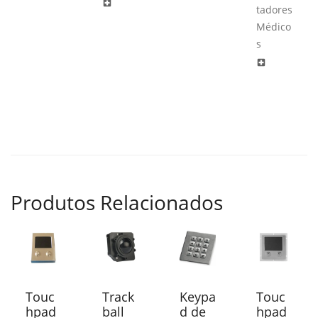
local_hospital
tadores
Médico
s
local_hospital
Produtos Relacionados
Touc
Track
Keypa
Touc
hpad
ball
d de
hpad