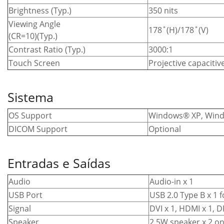
Brightness (Typ.)
350 nits
Viewing Angle
178˚(H)/178˚(V)
(CR=10)(Typ.)
Contrast Ratio (Typ.)
3000:1
Touch Screen
Projective capacitiv
Sistema
OS Support
Windows® XP, Win
DICOM Support
Optional
Entradas e Saídas
Audio
Audio-in x 1
USB Port
USB 2.0 Type B x 1 
Signal
DVI x 1, HDMI x 1, D
Speaker
2.5W speaker x 2 on