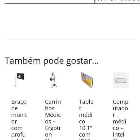
Também pode gostar…
Braço
Carrin
Table
Comp
de
hos
t
utado
monit
Médic
médi
r
or
os –
co
médi
com
Ergotr
10.1″
co –
profu
on
com
Intel