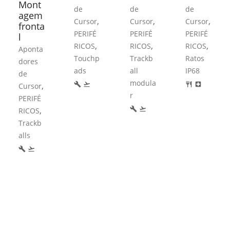
Mont
de
de
de
agem
,
,
,
Cursor
Cursor
Cursor
fronta
PERIFÉ
PERIFÉ
PERIFÉ
l
,
,
,
RICOS
RICOS
RICOS
Aponta
Touchp
Trackb
Ratos
dores
ads
all
IP68
de
modula
,
build
flight_takeoff
restaurant
local_hospital
Cursor
r
PERIFÉ
,
build
flight_takeoff
RICOS
Trackb
alls
build
flight_takeoff