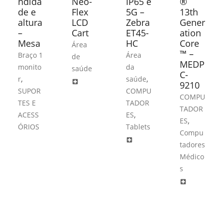
ndida
Neo-
IP65 e
®
de e
Flex
5G –
13th
altura
LCD
Zebra
Gener
–
Cart
ET45-
ation
Mesa
HC
Core
Área
™ –
Braço 1
Área
de
MEDP
monito
da
saúde
C-
,
,
r
saúde
local_hospital
9210
SUPOR
COMPU
COMPU
TES E
TADOR
TADOR
,
ACESS
ES
,
ES
ÓRIOS
Tablets
Compu
local_hospital
tadores
Médico
s
local_hospital