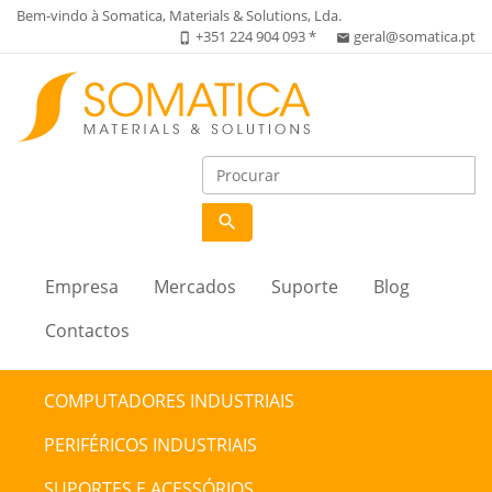
Bem-vindo à Somatica, Materials & Solutions, Lda.
+351 224 904 093 *
geral@somatica.pt
phone_iphone
email
search
Empresa
Mercados
Suporte
Blog
Contactos
COMPUTADORES INDUSTRIAIS
PERIFÉRICOS INDUSTRIAIS
SUPORTES E ACESSÓRIOS