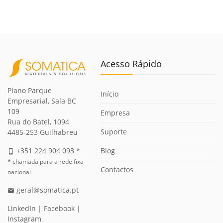
Acesso Rápido
Plano Parque
Início
Empresarial, Sala BC
109
Empresa
Rua do Batel, 1094
Suporte
4485-253 Guilhabreu
Blog
+351 224 904 093 *
phone_iphone
* chamada para a rede fixa
Contactos
nacional
geral@somatica.pt
email
LinkedIn
|
Facebook
|
Instagram