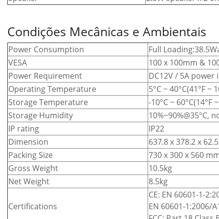
Condições Mecânicas e Ambientais
Power Consumption
Full Loading:38.5W
VESA
100 x 100mm & 10
Power Requirement
DC12V / 5A power 
Operating Temperature
5°C ~ 40°C(41°F ~ 1
Storage Temperature
-10°C ~ 60°C(14°F ~
Storage Humidity
10%~90%@35°C, no
IP rating
IP22
Dimension
637.8 x 378.2 x 62
Packing Size
730 x 300 x 560 m
Gross Weight
10.5kg
Net Weight
8.5kg
CE: EN 60601-1-2:20
Certifications
EN 60601-1:2006/A
FCC: Part 18 Class 