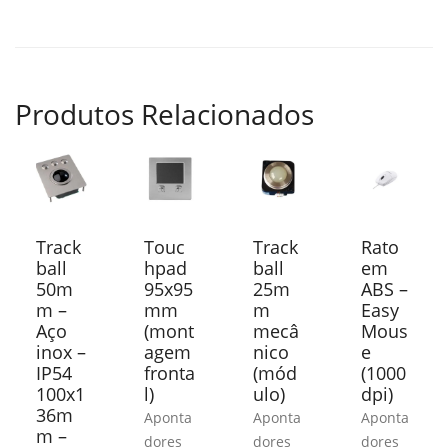
Produtos Relacionados
Track
Touc
Track
Rato
ball
hpad
ball
em
50m
95x95
25m
ABS –
m –
mm
m
Easy
Aço
(mont
mecâ
Mous
inox –
agem
nico
e
IP54
fronta
(mód
(1000
100x1
l)
ulo)
dpi)
36m
Aponta
Aponta
Aponta
m –
dores
dores
dores