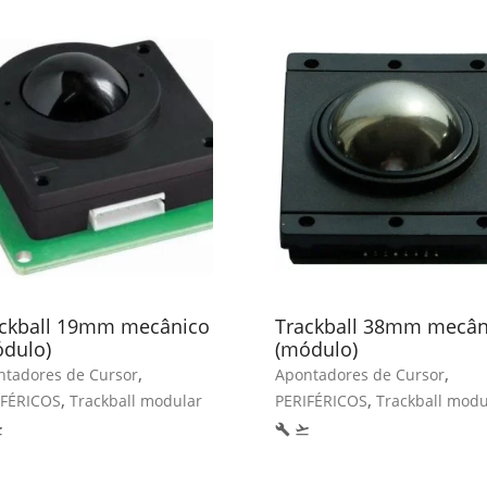
ackball 19mm mecânico
Trackball 38mm mecân
dulo)
(módulo)
,
,
ntadores de Cursor
Apontadores de Cursor
,
,
IFÉRICOS
Trackball modular
PERIFÉRICOS
Trackball modu
eoff
build
flight_takeoff