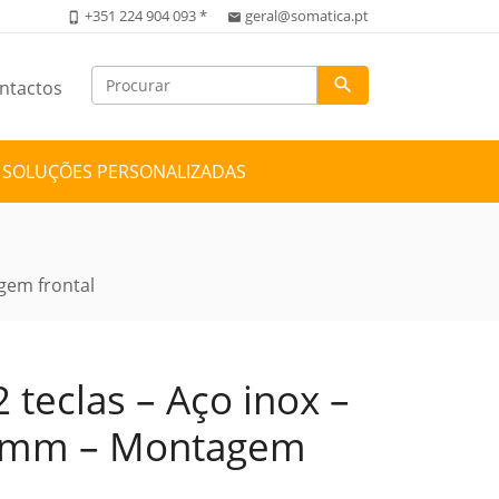
+351 224 904 093 *
geral@somatica.pt
phone_iphone
email
search
ntactos
SOLUÇÕES PERSONALIZADAS
gem frontal
 teclas – Aço inox –
76mm – Montagem