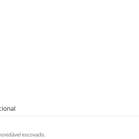
cional
noxidável escovado.