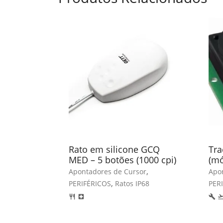
Rato em silicone GCQ
Tr
MED – 5 botões (1000 cpi)
(mó
,
Apontadores de Cursor
Apo
,
PERIFÉRICOS
Ratos IP68
PER
restaurant
local_hospital
build
flight_tak