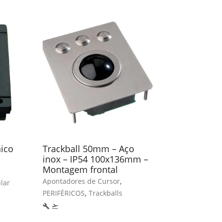
ico
Trackball 50mm – Aço
Rato em 
inox – IP54 100x136mm –
(1000 dpi
Montagem frontal
Apontadore
,
Apontadores de Cursor
lar
PERIFÉRICO
,
PERIFÉRICOS
Trackballs
restaurant
local_hospital
build
flight_takeoff