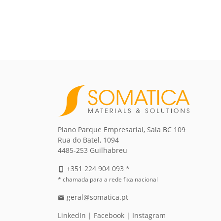
Plano Parque Empresarial, Sala BC 109
Rua do Batel, 1094
4485-253 Guilhabreu
+351 224 904 093 *
phone_iphone
* chamada para a rede fixa nacional
geral@somatica.pt
email
LinkedIn
|
Facebook
|
Instagram