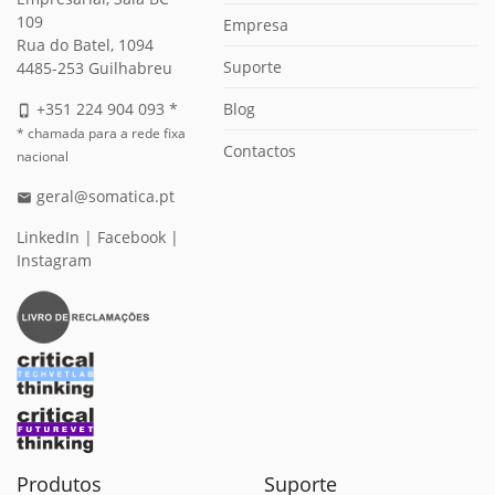
109
Empresa
Rua do Batel, 1094
Suporte
4485-253 Guilhabreu
Blog
+351 224 904 093 *
phone_iphone
* chamada para a rede fixa
Contactos
nacional
geral@somatica.pt
email
LinkedIn
|
Facebook
|
Instagram
Produtos
Suporte