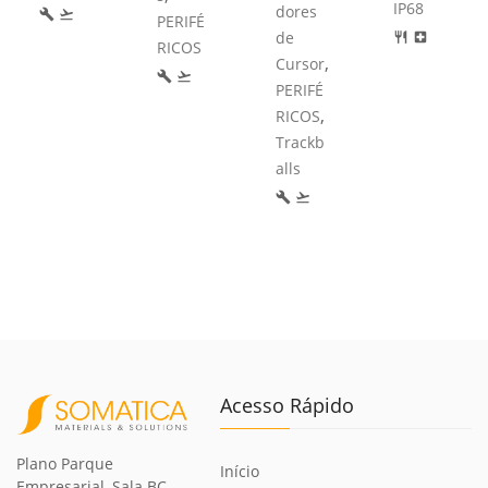
IP68
dores
build
flight_takeoff
PERIFÉ
de
restaurant
local_hospital
RICOS
,
Cursor
build
flight_takeoff
PERIFÉ
,
RICOS
Trackb
alls
build
flight_takeoff
Acesso Rápido
Plano Parque
Início
Empresarial, Sala BC