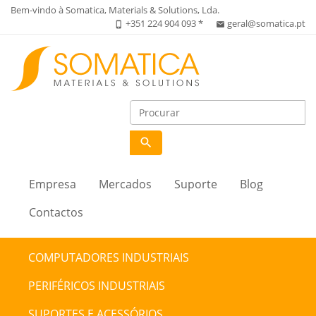
Bem-vindo à Somatica, Materials & Solutions, Lda.
+351 224 904 093 *
geral@somatica.pt
phone_iphone
email
search
Empresa
Mercados
Suporte
Blog
Contactos
COMPUTADORES INDUSTRIAIS
PERIFÉRICOS INDUSTRIAIS
SUPORTES E ACESSÓRIOS