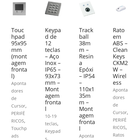
Touc
Keypa
Track
Rato
hpad
d de
ball
em
95x95
12
38m
ABS –
mm
teclas
m –
Clean
(mont
– Aço
Resin
Keys
agem
Inox –
a
CKM2
fronta
IP65 –
Epóxi
W –
l)
93x73
– IP54
Wirel
mm –
–
ess
Aponta
Mont
110x1
Aponta
dores
agem
35m
dores
de
fronta
m –
de
,
Cursor
l
Mont
,
Cursor
PERIFÉ
agem
10-19
PERIFÉ
,
RICOS
fronta
,
teclas
,
RICOS
l
Touchp
Keypad
Ratos
ads
Aponta
,
s