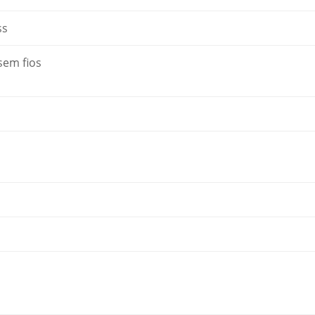
ss
sem fios