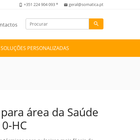
+351 224 904 093 *
geral@somatica.pt
phone_iphone
email
search
ntactos
SOLUÇÕES PERSONALIZADAS
 para área da Saúde
10-HC