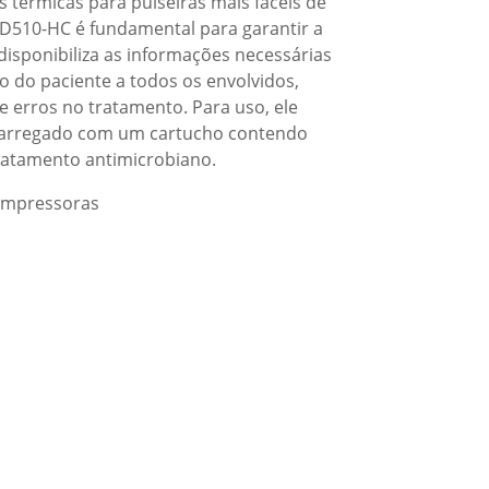
térmicas para pulseiras mais fáceis de
D510-HC é fundamental para garantir a
disponibiliza as informações necessárias
o do paciente a todos os envolvidos,
e erros no tratamento. Para uso, ele
carregado com um cartucho contendo
ratamento antimicrobiano.
Impressoras