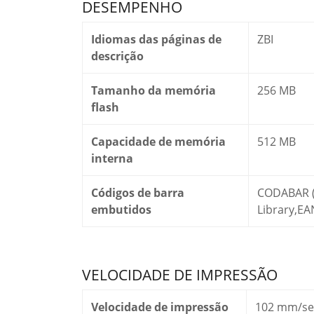
DESEMPENHO
Idiomas das páginas de
ZBI
descrição
Tamanho da memória
256 MB
flash
Capacidade de memória
512 MB
interna
Códigos de barra
CODABAR (
embutidos
Library,E
VELOCIDADE DE IMPRESSÃO
Velocidade de impressão
102 mm/se