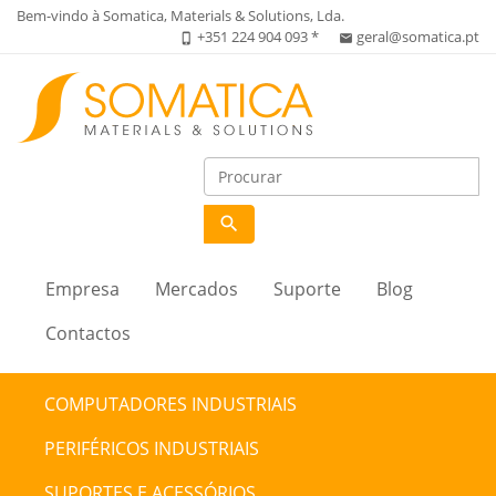
Bem-vindo à Somatica, Materials & Solutions, Lda.
+351 224 904 093 *
geral@somatica.pt
phone_iphone
email
search
Empresa
Mercados
Suporte
Blog
Contactos
COMPUTADORES INDUSTRIAIS
PERIFÉRICOS INDUSTRIAIS
SUPORTES E ACESSÓRIOS