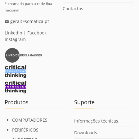
* chamada para a rede fixa
Contactos
nacional
geral@somatica.pt
email
LinkedIn
|
Facebook
|
Instagram
Produtos
Suporte
COMPUTADORES
Informações técnicas
PERIFÉRICOS
Downloads