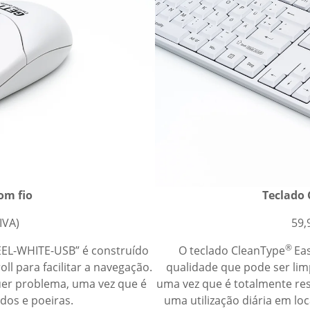
om fio
Teclado 
IVA)
59,
®
L-WHITE-USB” é construído
O teclado CleanType
Eas
ll para facilitar a navegação.
qualidade que pode ser li
uer problema, uma vez que é
uma vez que é totalmente resi
idos e poeiras.
uma utilização diária em loc