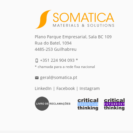
Plano Parque Empresarial, Sala BC 109
Rua do Batel, 1094
4485-253 Guilhabreu
+351 224 904 093 *
phone_iphone
* chamada para a rede fixa nacional
geral@somatica.pt
email
LinkedIn
|
Facebook
|
Instagram