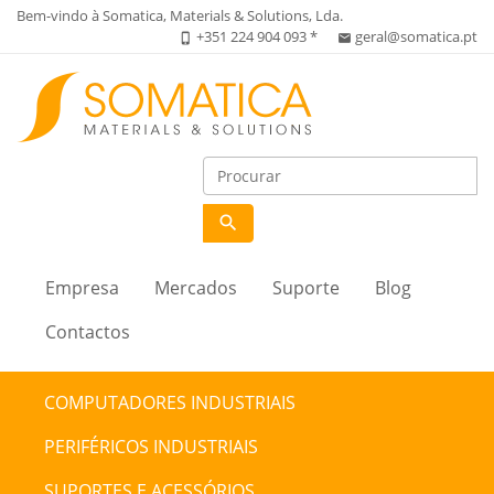
Bem-vindo à Somatica, Materials & Solutions, Lda.
+351 224 904 093 *
geral@somatica.pt
phone_iphone
email
search
Empresa
Mercados
Suporte
Blog
Contactos
COMPUTADORES INDUSTRIAIS
PERIFÉRICOS INDUSTRIAIS
SUPORTES E ACESSÓRIOS