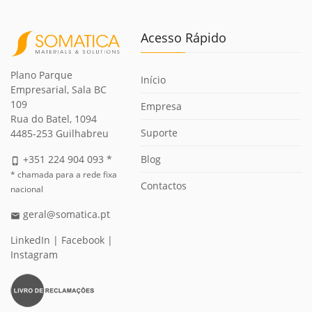
Acesso Rápido
Plano Parque
Início
Empresarial, Sala BC
109
Empresa
Rua do Batel, 1094
Suporte
4485-253 Guilhabreu
Blog
+351 224 904 093 *
phone_iphone
* chamada para a rede fixa
Contactos
nacional
geral@somatica.pt
email
LinkedIn
|
Facebook
|
Instagram