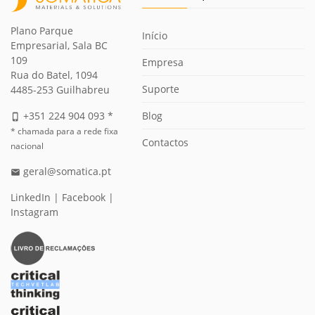
Plano Parque
Início
Empresarial, Sala BC
109
Empresa
Rua do Batel, 1094
Suporte
4485-253 Guilhabreu
Blog
+351 224 904 093 *
phone_iphone
* chamada para a rede fixa
Contactos
nacional
geral@somatica.pt
email
LinkedIn
|
Facebook
|
Instagram