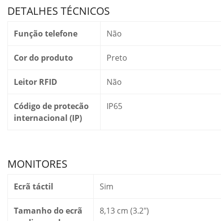
DETALHES TÉCNICOS
Função telefone
Não
Cor do produto
Preto
Leitor RFID
Não
Código de protecão
IP65
internacional (IP)
MONITORES
Ecrã táctil
Sim
Tamanho do ecrã
8,13 cm (3.2″)