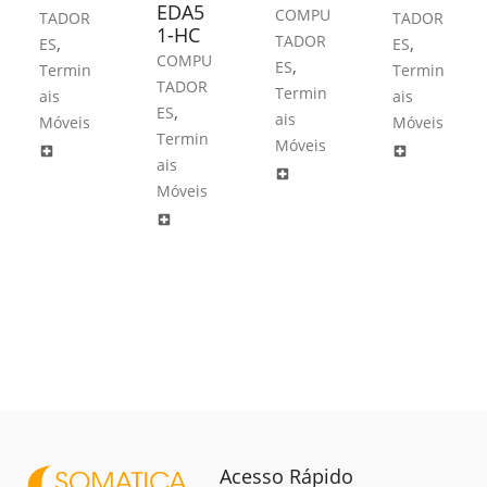
EDA5
COMPU
TADOR
TADOR
1-HC
TADOR
,
,
ES
ES
COMPU
,
ES
Termin
Termin
TADOR
Termin
ais
ais
,
ES
ais
Móveis
Móveis
Termin
Móveis
local_hospital
local_hospital
ais
local_hospital
Móveis
local_hospital
Acesso Rápido