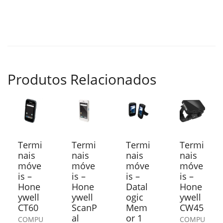
Produtos Relacionados
Termi
Termi
Termi
Termi
nais
nais
nais
nais
móve
móve
móve
móve
is –
is –
is –
is –
Hone
Hone
Datal
Hone
ywell
ywell
ogic
ywell
CT60
ScanP
Mem
CW45
al
or 1
COMPU
COMPU