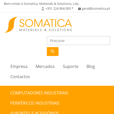
Bem-vindo à Somatica, Materials & Solutions, Lda.
+351 224 904 093 *
geral@somatica.pt
phone_iphone
email
search
Empresa
Mercados
Suporte
Blog
Contactos
COMPUTADORES INDUSTRIAIS
PERIFÉRICOS INDUSTRIAIS
SUPORTES E ACESSÓRIOS