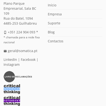
Plano Parque
Início
Empresarial, Sala BC
109
Empresa
Rua do Batel, 1094
Suporte
4485-253 Guilhabreu
Blog
+351 224 904 093 *
phone_iphone
* chamada para a rede fixa
Contactos
nacional
geral@somatica.pt
email
LinkedIn
|
Facebook
|
Instagram