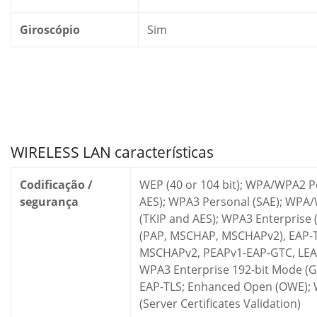
Giroscópio
Sim
WIRELESS LAN características
Codificação /
WEP (40 or 104 bit); WPA/WPA2 P
segurança
AES); WPA3 Personal (SAE); WPA
(TKIP and AES); WPA3 Enterprise
(PAP, MSCHAP, MSCHAPv2), EAP-T
MSCHAPv2, PEAPv1-EAP-GTC, LE
WPA3 Enterprise 192-bit Mode (
EAP-TLS; Enhanced Open (OWE); 
(Server Certificates Validation)