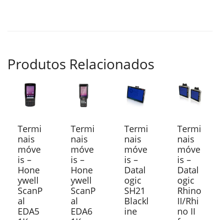
Produtos Relacionados
Termi
Termi
Termi
Termi
nais
nais
nais
nais
móve
móve
móve
móve
is –
is –
is –
is –
Hone
Hone
Datal
Datal
ywell
ywell
ogic
ogic
ScanP
ScanP
SH21
Rhino
al
al
Blackl
II/Rhi
EDA5
EDA6
ine
no II