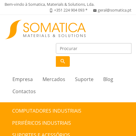
Bem-vindo à Somatica, Materials & Solutions, Lda.
+351 224 904 093 *
geral@somatica.pt
phone_iphone
email
search
Empresa
Mercados
Suporte
Blog
Contactos
COMPUTADORES INDUSTRIAIS
PERIFÉRICOS INDUSTRIAIS
SUPORTES E ACESSÓRIOS