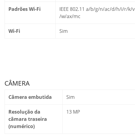
Padrões Wi-Fi
IEEE 802.11 a/b/g/n/ac/d/h/i/r/k/
/w/ax/mc
Wi-Fi
Sim
CÂMERA
Câmera embutida
Sim
Resolução da
13 MP
câmara traseira
(numérico)