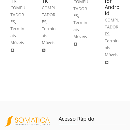
1K
1K
for
COMPU
Andro
COMPU
COMPU
TADOR
id
TADOR
TADOR
,
ES
COMPU
,
,
ES
ES
Termin
TADOR
Termin
Termin
ais
,
ES
ais
ais
Móveis
Termin
Móveis
Móveis
local_hospital
ais
local_hospital
local_hospital
Móveis
local_hospital
Acesso Rápido