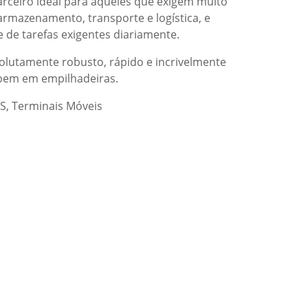
arceiro ideal para aqueles que exigem muito
rmazenamento, transporte e logística, e
 de tarefas exigentes diariamente.
solutamente robusto, rápido e incrivelmente
o bem em empilhadeiras.
S
,
Terminais Móveis