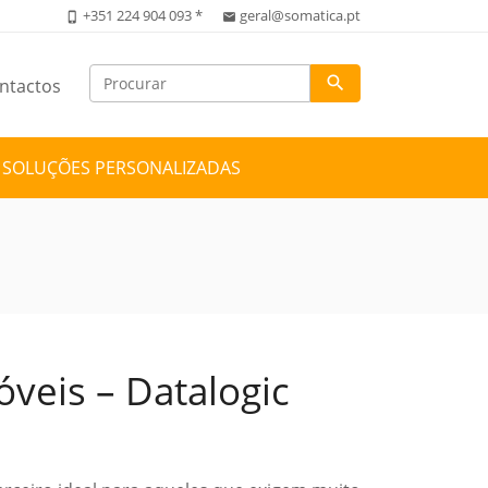
+351 224 904 093 *
geral@somatica.pt
phone_iphone
email
search
ntactos
SOLUÇÕES PERSONALIZADAS
veis – Datalogic