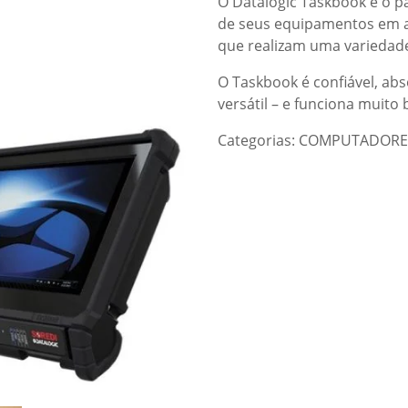
O Datalogic Taskbook é o p
de seus equipamentos em a
que realizam uma variedade
O Taskbook é confiável, ab
versátil – e funciona muit
Categorias:
COMPUTADORE