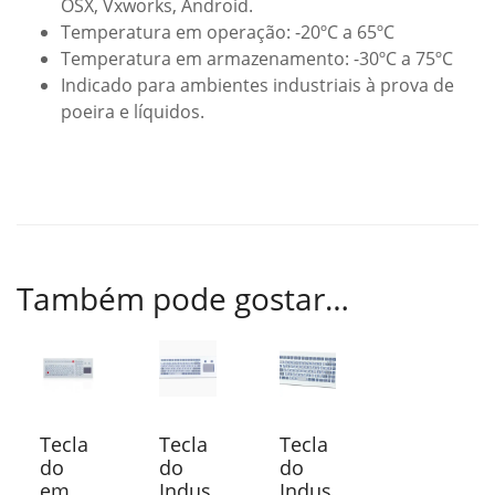
OSX, Vxworks, Android.
Temperatura em operação: -20ºC a 65ºC
Temperatura em armazenamento: -30ºC a 75ºC
Indicado para ambientes industriais à prova de
poeira e líquidos.
Também pode gostar…
Tecla
Tecla
Tecla
do
do
do
em
Indus
Indus