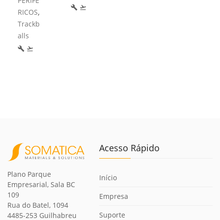
PERIFÉ
build
flight_takeoff
,
RICOS
Trackb
alls
build
flight_takeoff
Acesso Rápido
Plano Parque
Início
Empresarial, Sala BC
109
Empresa
Rua do Batel, 1094
Suporte
4485-253 Guilhabreu