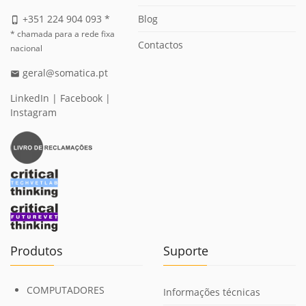
Blog
+351 224 904 093 *
phone_iphone
* chamada para a rede fixa
Contactos
nacional
geral@somatica.pt
email
LinkedIn
|
Facebook
|
Instagram
Produtos
Suporte
COMPUTADORES
Informações técnicas