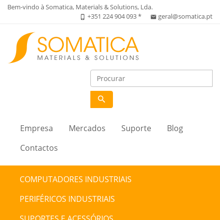
Bem-vindo à Somatica, Materials & Solutions, Lda.
+351 224 904 093 *
geral@somatica.pt
phone_iphone
email
search
Empresa
Mercados
Suporte
Blog
Contactos
COMPUTADORES INDUSTRIAIS
PERIFÉRICOS INDUSTRIAIS
SUPORTES E ACESSÓRIOS