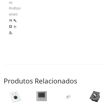
os
Profissi
onais
restaurant
build
local_hospital
flight_takeoff
format_color_fill
Produtos Relacionados