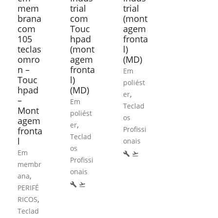
mem
trial
trial
brana
com
(mont
com
Touc
agem
105
hpad
fronta
teclas
(mont
l)
omro
agem
(MD)
n –
fronta
Em
Touc
l)
poliést
hpad
(MD)
,
er
–
Em
Teclad
Mont
poliést
os
agem
,
er
Profissi
fronta
Teclad
l
onais
os
Em
build
flight_takeoff
Profissi
membr
onais
,
ana
build
flight_takeoff
PERIFÉ
,
RICOS
Teclad