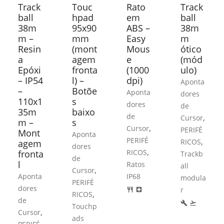
Track
Touc
Rato
Track
ball
hpad
em
ball
38m
95x90
ABS –
38m
m –
mm
Easy
m
Resin
(mont
Mous
ótico
a
agem
e
(mód
Epóxi
fronta
(1000
ulo)
– IP54
l) –
dpi)
Aponta
–
Botõe
Aponta
dores
110x1
s
dores
de
35m
baixo
de
,
Cursor
m –
s
,
Cursor
PERIFÉ
Mont
Aponta
PERIFÉ
,
RICOS
agem
dores
,
RICOS
fronta
Trackb
de
l
Ratos
all
,
Cursor
Aponta
IP68
modula
PERIFÉ
dores
r
restaurant
local_hospital
,
RICOS
de
build
flight_takeoff
Touchp
,
Cursor
ads