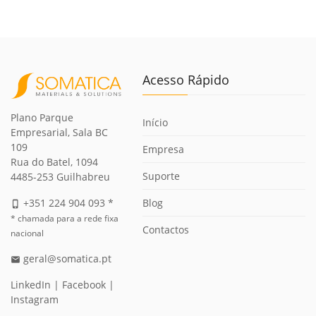
Acesso Rápido
Plano Parque
Início
Empresarial, Sala BC
109
Empresa
Rua do Batel, 1094
Suporte
4485-253 Guilhabreu
Blog
+351 224 904 093 *
phone_iphone
* chamada para a rede fixa
Contactos
nacional
geral@somatica.pt
email
LinkedIn
|
Facebook
|
Instagram