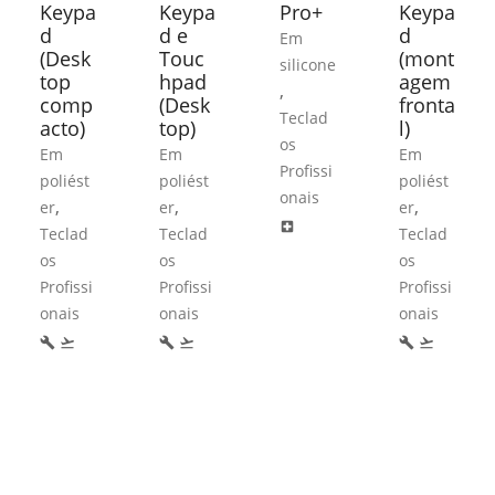
Keypa
Keypa
Pro+
Keypa
d
d e
d
Em
(Desk
Touc
(mont
silicone
top
hpad
agem
,
comp
(Desk
fronta
Teclad
acto)
top)
l)
os
Em
Em
Em
Profissi
poliést
poliést
poliést
onais
,
,
,
er
er
er
local_hospital
Teclad
Teclad
Teclad
os
os
os
Profissi
Profissi
Profissi
onais
onais
onais
build
flight_takeoff
build
flight_takeoff
build
flight_takeoff