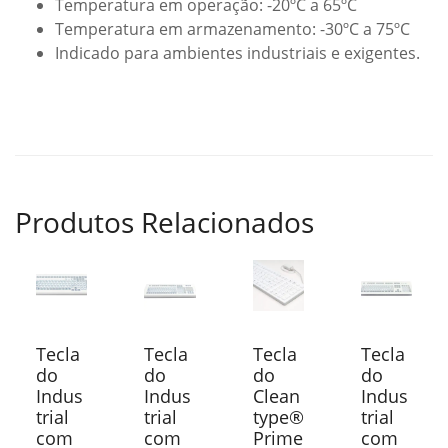
Temperatura em operação: -20ºC a 65ºC
Temperatura em armazenamento: -30ºC a 75ºC
Indicado para ambientes industriais e exigentes.
Produtos Relacionados
Tecla
Tecla
Tecla
Tecla
do
do
do
do
Indus
Indus
Clean
Indus
trial
trial
type®
trial
com
com
Prime
com