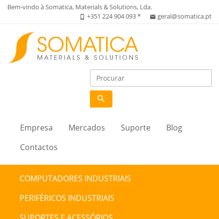
Bem-vindo à Somatica, Materials & Solutions, Lda.
+351 224 904 093 *
geral@somatica.pt
phone_iphone
email
search
Empresa
Mercados
Suporte
Blog
Contactos
COMPUTADORES INDUSTRIAIS
PERIFÉRICOS INDUSTRIAIS
SUPORTES E ACESSÓRIOS