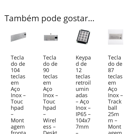
Também pode gostar…
Tecla
Tecla
Keypa
Tecla
do de
do de
d de
do de
104
90
12
87
teclas
teclas
teclas
teclas
em
em
retroil
em
Aço
Aço
umin
Aço
Inox –
Inox –
adas
Inox –
Touc
Touc
– Aço
Track
hpad
hpad
Inox –
ball
–
–
IP65 –
25m
Mont
Wirel
104x7
m –
agem
ess –
7mm
Mont
fronta
Deskt
–
agem