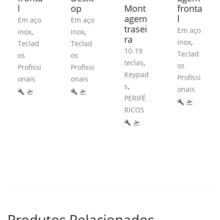
l
op
Mont
fronta
agem
l
Em aço
Em aço
trasei
Em aço
,
,
inox
inox
ra
,
inox
Teclad
Teclad
10-19
Teclad
os
os
,
teclas
os
Profissi
Profissi
Keypad
Profissi
onais
onais
,
s
onais
build
flight_takeoff
build
flight_takeoff
PERIFÉ
build
flight_takeoff
RICOS
build
flight_takeoff
Produtos Relacionados