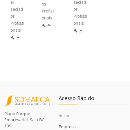
,
er
Teclad
os
Teclad
os
Profissi
os
Profissi
onais
Profissi
onais
build
flight_takeoff
onais
build
flight_takeoff
build
flight_takeoff
Acesso Rápido
Plano Parque
Início
Empresarial, Sala BC
109
Empresa