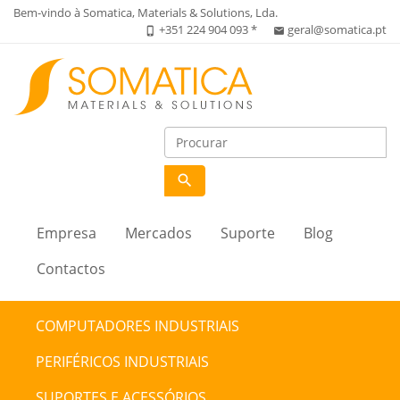
Bem-vindo à Somatica, Materials & Solutions, Lda.
+351 224 904 093 *
geral@somatica.pt
phone_iphone
email
search
Empresa
Mercados
Suporte
Blog
Contactos
COMPUTADORES INDUSTRIAIS
PERIFÉRICOS INDUSTRIAIS
SUPORTES E ACESSÓRIOS