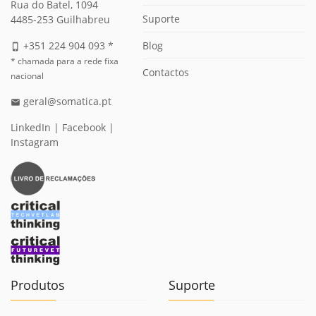
Rua do Batel, 1094
Suporte
4485-253 Guilhabreu
Blog
+351 224 904 093 *
phone_iphone
* chamada para a rede fixa
Contactos
nacional
geral@somatica.pt
email
LinkedIn
|
Facebook
|
Instagram
Produtos
Suporte