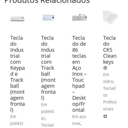
Tecla
Tecla
Tecla
Tecla
do
do
do de
do
Indus
Indus
86
CK5
trial
trial
teclas
Clean
com
com
em
keys
Keypa
Track
Aço
®
d e
ball
Inox –
Em
Track
(mont
Touc
,
vidro
ball
agem
hpad
Teclad
(mont
fronta
–
os
agem
l)
Deskt
Profissi
fronta
op/Fr
Em
onais
l)
ontal
poliést
Em
Em aço
local_hospital
,
er
,
poliést
inox
Teclad