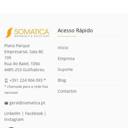
Acesso Rápido
Plano Parque
Início
Empresarial, Sala BC
109
Empresa
Rua do Batel, 1094
Suporte
4485-253 Guilhabreu
Blog
+351 224 904 093 *
phone_iphone
* chamada para a rede fixa
Contactos
nacional
geral@somatica.pt
email
LinkedIn
|
Facebook
|
Instagram