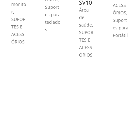
SV10
monito
ACESS
Suport
Área
,
r
,
ÓRIOS
es para
de
SUPOR
Suport
teclado
,
saúde
TES E
es para
s
SUPOR
ACESS
Portátil
TES E
ÓRIOS
ACESS
ÓRIOS