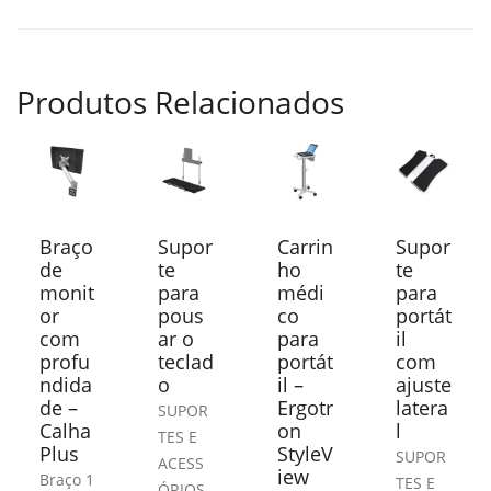
Produtos Relacionados
Braço
Supor
Carrin
Supor
de
te
ho
te
monit
para
médi
para
or
pous
co
portát
com
ar o
para
il
profu
teclad
portát
com
ndida
o
il –
ajuste
de –
Ergotr
latera
SUPOR
Calha
on
l
TES E
Plus
StyleV
SUPOR
ACESS
iew
Braço 1
TES E
,
ÓRIOS