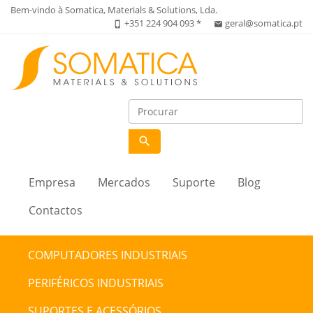
Bem-vindo à Somatica, Materials & Solutions, Lda.
+351 224 904 093 *
geral@somatica.pt
phone_iphone
email
search
Empresa
Mercados
Suporte
Blog
Contactos
COMPUTADORES INDUSTRIAIS
PERIFÉRICOS INDUSTRIAIS
SUPORTES E ACESSÓRIOS