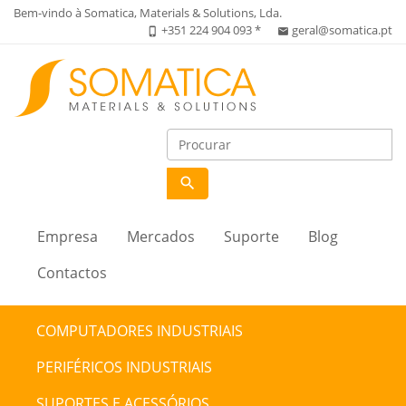
Bem-vindo à Somatica, Materials & Solutions, Lda.
+351 224 904 093 *
geral@somatica.pt
phone_iphone
email
search
Empresa
Mercados
Suporte
Blog
Contactos
COMPUTADORES INDUSTRIAIS
PERIFÉRICOS INDUSTRIAIS
SUPORTES E ACESSÓRIOS