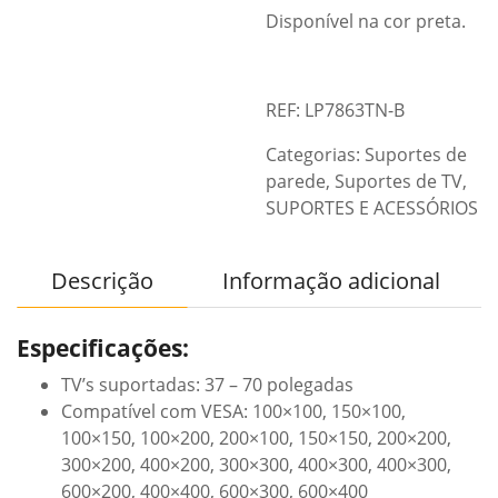
Disponível na cor preta.
REF: LP7863TN-B
Categorias:
Suportes de
parede
,
Suportes de TV
,
SUPORTES E ACESSÓRIOS
Descrição
Informação adicional
Especificações:
TV’s suportadas: 37 – 70 polegadas
Compatível com VESA: 100×100, 150×100,
100×150, 100×200, 200×100, 150×150, 200×200,
300×200, 400×200, 300×300, 400×300, 400×300,
600×200, 400×400, 600×300, 600×400