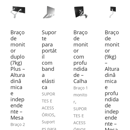
Braço
Supor
Braço
Braço
de
te
de
de
monit
para
monit
monit
or
portát
or
or
duplo
il
com
(9kg)
(7kg)
com
profu
–
Plus –
band
ndida
Altura
Altura
a
de –
dinâ
dinâ
elásti
Calha
mica
mica
ca
e
Braço 1
e
profu
SUPOR
monito
indep
ndida
TES E
,
r
ende
de
ACESS
SUPOR
nte –
indep
,
ÓRIOS
TES E
Mesa
ende
Suport
ACESS
nte –
Braço 2
es para
Mesa
ÓRIOS