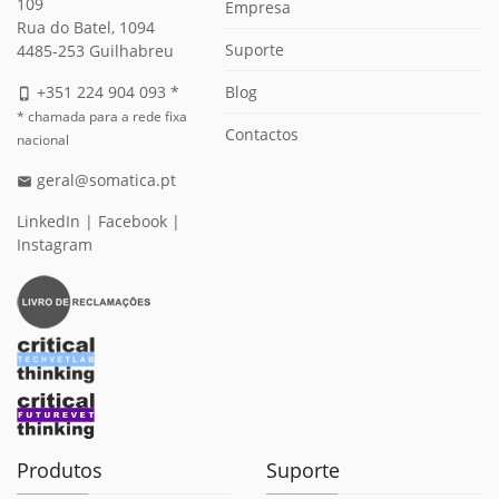
109
Empresa
Rua do Batel, 1094
Suporte
4485-253 Guilhabreu
Blog
+351 224 904 093 *
phone_iphone
* chamada para a rede fixa
Contactos
nacional
geral@somatica.pt
email
LinkedIn
|
Facebook
|
Instagram
Produtos
Suporte