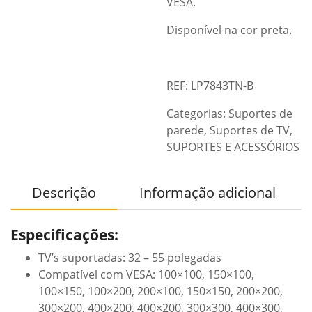
VESA.
Disponível na cor preta.
REF: LP7843TN-B
Categorias:
Suportes de
parede
,
Suportes de TV
,
SUPORTES E ACESSÓRIOS
Descrição
Informação adicional
Especificações:
TV’s suportadas: 32 – 55 polegadas
Compatível com VESA: 100×100, 150×100,
100×150, 100×200, 200×100, 150×150, 200×200,
300×200, 400×200, 400×200, 300×300, 400×300,