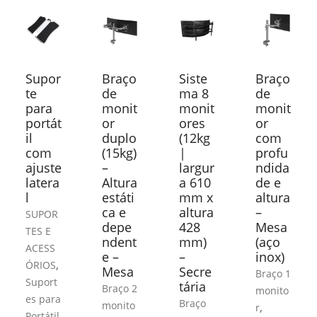
Supor
Braço
Siste
Braço
te
de
ma 8
de
para
monit
monit
monit
portát
or
ores
or
il
duplo
(12kg
com
com
(15kg)
|
profu
ajuste
–
largur
ndida
latera
Altura
a 610
de e
l
estáti
mm x
altura
ca e
altura
–
SUPOR
depe
428
Mesa
TES E
ndent
mm)
(aço
ACESS
e –
–
inox)
,
ÓRIOS
Mesa
Secre
Braço 1
Suport
tária
Braço 2
monito
es para
Braço
monito
,
r
Portátil