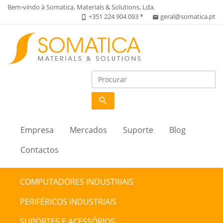
Bem-vindo à Somatica, Materials & Solutions, Lda.
+351 224 904 093 *
geral@somatica.pt
phone_iphone
email
search
Empresa
Mercados
Suporte
Blog
Contactos
COMPUTADORES INDUSTRIAIS
PERIFÉRICOS INDUSTRIAIS
SUPORTES E ACESSÓRIOS