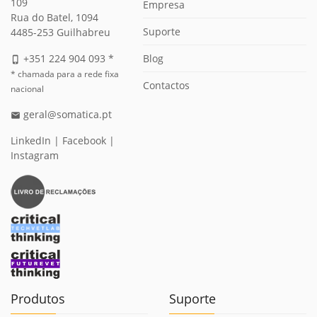
109
Empresa
Rua do Batel, 1094
Suporte
4485-253 Guilhabreu
Blog
+351 224 904 093 *
phone_iphone
* chamada para a rede fixa
Contactos
nacional
geral@somatica.pt
email
LinkedIn
|
Facebook
|
Instagram
Produtos
Suporte