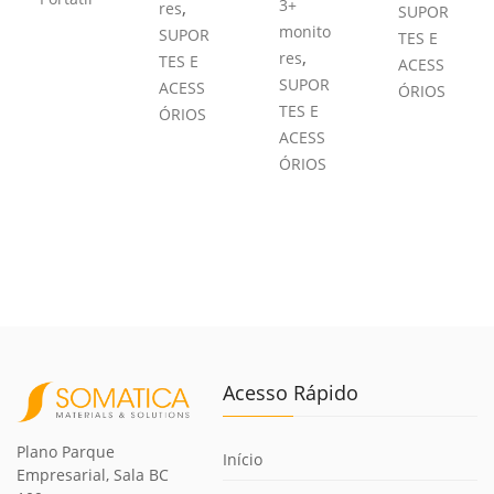
3+
,
res
SUPOR
monito
SUPOR
TES E
,
res
TES E
ACESS
SUPOR
ACESS
ÓRIOS
TES E
ÓRIOS
ACESS
ÓRIOS
Acesso Rápido
Plano Parque
Início
Empresarial, Sala BC