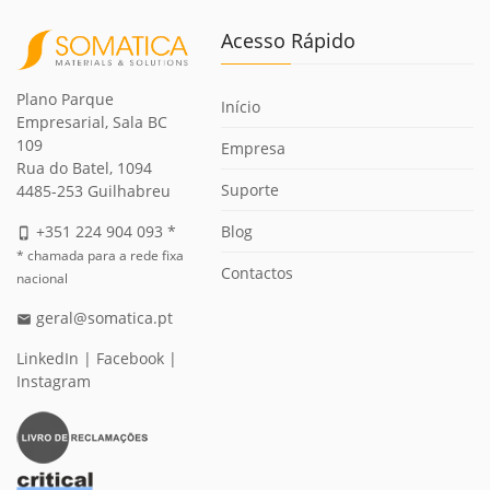
Acesso Rápido
Plano Parque
Início
Empresarial, Sala BC
109
Empresa
Rua do Batel, 1094
Suporte
4485-253 Guilhabreu
Blog
+351 224 904 093 *
phone_iphone
* chamada para a rede fixa
Contactos
nacional
geral@somatica.pt
email
LinkedIn
|
Facebook
|
Instagram