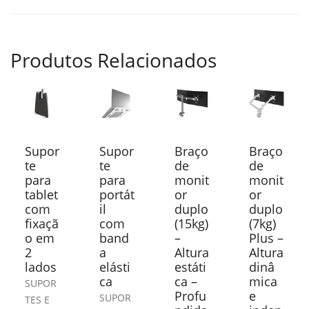
Produtos Relacionados
Supor
Supor
Braço
Braço
te
te
de
de
para
para
monit
monit
tablet
portát
or
or
com
il
duplo
duplo
fixaçã
com
(15kg)
(7kg)
o em
band
–
Plus –
2
a
Altura
Altura
lados
elásti
estáti
dinâ
ca
ca –
mica
SUPOR
Profu
e
SUPOR
TES E