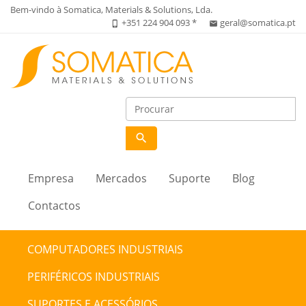
Bem-vindo à Somatica, Materials & Solutions, Lda.
+351 224 904 093 *
geral@somatica.pt
phone_iphone
email
search
Empresa
Mercados
Suporte
Blog
Contactos
COMPUTADORES INDUSTRIAIS
PERIFÉRICOS INDUSTRIAIS
SUPORTES E ACESSÓRIOS