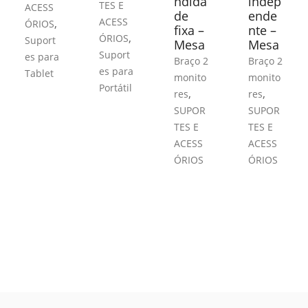
ndida
indep
TES E
ACESS
de
ende
ACESS
,
ÓRIOS
fixa –
nte –
,
ÓRIOS
Suport
Mesa
Mesa
Suport
es para
Braço 2
Braço 2
es para
Tablet
monito
monito
Portátil
,
,
res
res
SUPOR
SUPOR
TES E
TES E
ACESS
ACESS
ÓRIOS
ÓRIOS