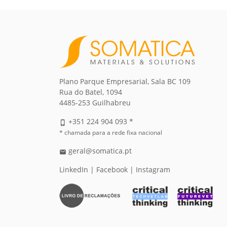
Plano Parque Empresarial, Sala BC 109
Rua do Batel, 1094
4485-253 Guilhabreu
+351 224 904 093 *
phone_iphone
* chamada para a rede fixa nacional
geral@somatica.pt
email
LinkedIn
|
Facebook
|
Instagram