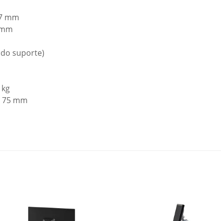
97 mm
0 mm
 do suporte)
 kg
x 75 mm