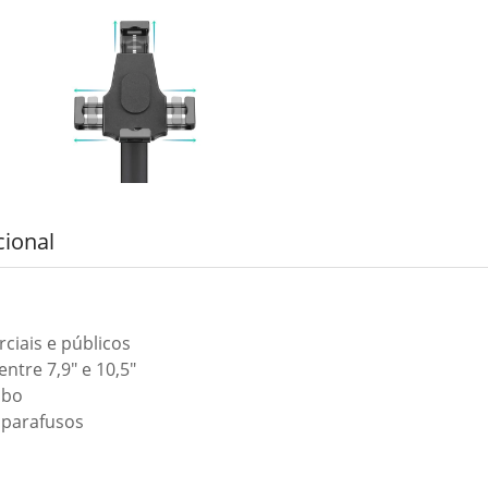
cional
ciais e públicos
ntre 7,9″ e 10,5″
ubo
 parafusos