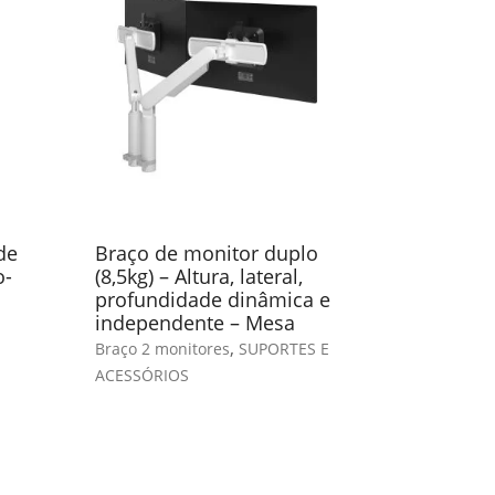
de
Braço de monitor duplo
Braço de
o-
(8,5kg) – Altura, lateral,
profundi
profundidade dinâmica e
Braço 1 mon
independente – Mesa
ACESSÓRIO
,
Braço 2 monitores
SUPORTES E
ACESSÓRIOS